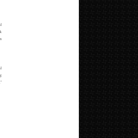
al
ek
an
l
g
,"