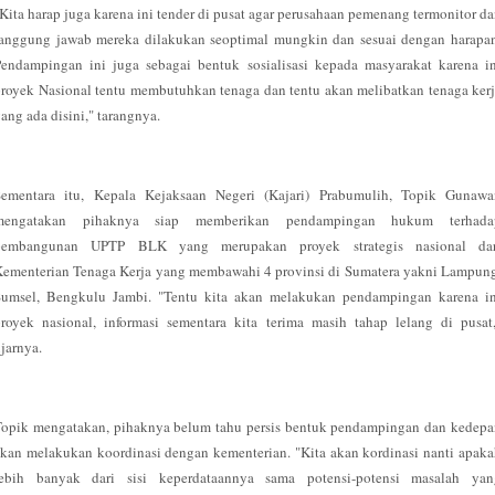
Kita harap juga karena ini tender di pusat agar perusahaan pemenang termonitor d
tanggung jawab mereka dilakukan seoptimal mungkin dan sesuai dengan harapan
endampingan ini juga sebagai bentuk sosialisasi kepada masyarakat karena i
royek Nasional tentu membutuhkan tenaga dan tentu akan melibatkan tenaga ker
ang ada disini," tarangnya.
Sementara itu, Kepala Kejaksaan Negeri (Kajari) Prabumulih, Topik Gunawa
mengatakan pihaknya siap memberikan pendampingan hukum terhada
pembangunan UPTP BLK yang merupakan proyek strategis nasional dar
ementerian Tenaga Kerja yang membawahi 4 provinsi di Sumatera yakni Lampun
Sumsel, Bengkulu Jambi. "Tentu kita akan melakukan pendampingan karena in
royek nasional, informasi sementara kita terima masih tahap lelang di pusat
jarnya.
Topik mengatakan, pihaknya belum tahu persis bentuk pendampingan dan kedepa
kan melakukan koordinasi dengan kementerian. "Kita akan kordinasi nanti apak
lebih banyak dari sisi keperdataannya sama potensi-potensi masalah yan