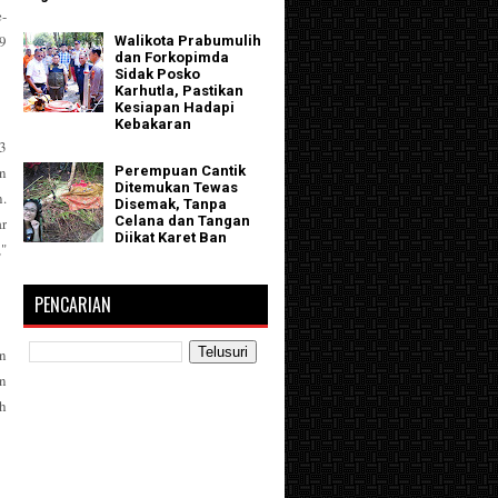
e-
19
Walikota Prabumulih
dan Forkopimda
Sidak Posko
Karhutla, Pastikan
Kesiapan Hadapi
Kebakaran
3
an
Perempuan Cantik
Ditemukan Tewas
n.
Disemak, Tanpa
Celana dan Tangan
ar
Diikat Karet Ban
,"
PENCARIAN
n
n
eh