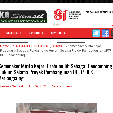
»
»
REGIONAL
NASIONAL
ADVETORIAL
Home
»
PRABUMULIH
,
REGIONAL
,
SUMSEL
» Kemenaker Minta Kejari
Prabumulih Sebagai Pendamping Hukum Selama Proyek Pembangunan UPTP
BLK Berlangsung
Kemenaker Minta Kejari Prabumulih Sebagai Pendamping
Hukum Selama Proyek Pembangunan UPTP BLK
Berlangsung
Merdeka Sumsel
Juni 09, 2021
No comments