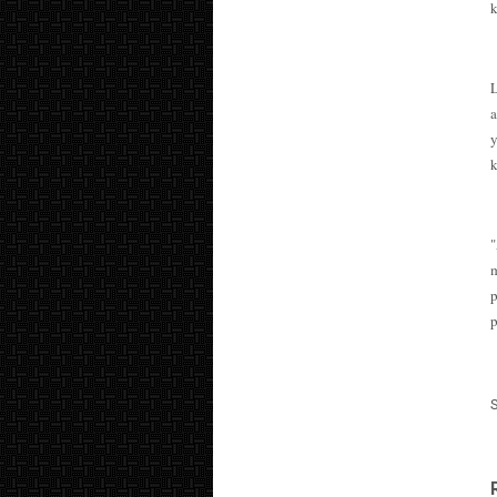
L
a
y
k
p