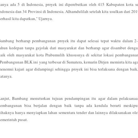
anya ada 5 di Indonesia, proyek ini diperebutkan oleh 415 Kabupaten kota s
ndonesia dan 34 Provinsi di Indonesia. Alhamdulilah setelah kita usulkan dari 20
erhasil kita dapatkan," Ujarnya.
Bambang berharap pembangunan proyek itu dapat selesai tepat waktu dalam 2-
ahun kedepan tanpa gejolak dari masyarakat dan berharap agar disambut deng
aik oleh masyarakat kota Prabumulih khususnya di sekitar lokasi pembanguna
Pembangunan BLK ini yang terbesar di Sumatera, kemarin Dirjen meminta kita ag
enemui kajari agar didampingi sehingga proyek ini bisa terlaksana dengan baik
atanya.
Lanjut, Bambang menuturkan tujuan pendampingan itu agar dalam pelaksanaa
pembangunan bisa berjalan dengan baik tanpa ada kendala berarti meskipu
ihaknya hanya menyiapkan lahan sementara tender dan lainnya dilaksanakan ol
emerintah pusat.