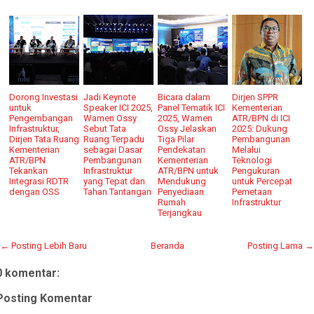
Dorong Investasi
Jadi Keynote
Bicara dalam
Dirjen SPPR
untuk
Speaker ICI 2025,
Panel Tematik ICI
Kementerian
Pengembangan
Wamen Ossy
2025, Wamen
ATR/BPN di ICI
Infrastruktur,
Sebut Tata
Ossy Jelaskan
2025: Dukung
Dirjen Tata Ruang
Ruang Terpadu
Tiga Pilar
Pembangunan
Kementerian
sebagai Dasar
Pendekatan
Melalui
ATR/BPN
Pembangunan
Kementerian
Teknologi
Tekankan
Infrastruktur
ATR/BPN untuk
Pengukuran
Integrasi RDTR
yang Tepat dan
Mendukung
untuk Percepat
dengan OSS
Tahan Tantangan
Penyediaan
Pemetaan
Rumah
Infrastruktur
Terjangkau
← Posting Lebih Baru
Beranda
Posting Lama →
0 komentar:
Posting Komentar