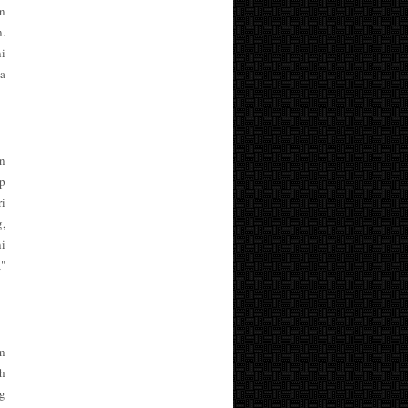
an
.
ni
ja
n
p
i
g,
i
,"
n
ah
g