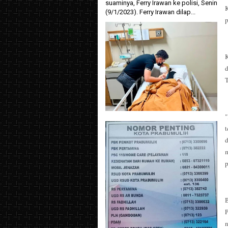
suaminya, Ferry Irawan ke polisi, Senin
(9/1/2023). Ferry Irawan dilap...
T
"
p
n