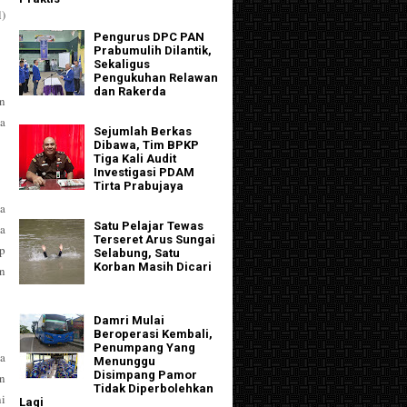
)
Pengurus DPC PAN
Prabumulih Dilantik,
Sekaligus
Pengukuhan Relawan
dan Rakerda
n
a
Sejumlah Berkas
Dibawa, Tim BPKP
Tiga Kali Audit
Investigasi PDAM
Tirta Prabujaya
ja
Satu Pelajar Tewas
a
Terseret Arus Sungai
p
Selabung, Satu
Korban Masih Dicari
n
Damri Mulai
Beroperasi Kembali,
Penumpang Yang
a
Menunggu
Disimpang Pamor
n
Tidak Diperbolehkan
ni
Lagi