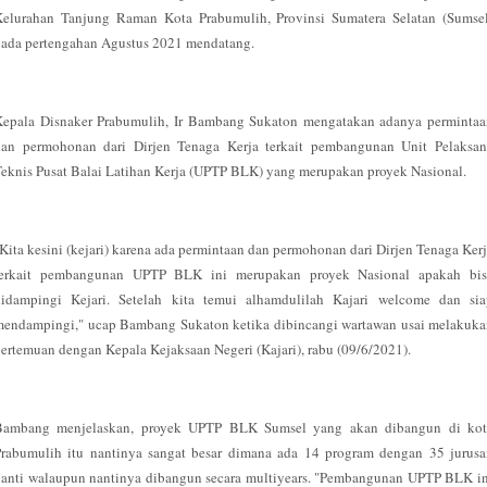
Kelurahan Tanjung Raman Kota Prabumulih, Provinsi Sumatera Selatan (Sumsel
pada pertengahan Agustus 2021 mendatang.
Kepala Disnaker Prabumulih, Ir Bambang Sukaton mengatakan adanya permintaa
dan permohonan dari Dirjen Tenaga Kerja terkait pembangunan Unit Pelaksan
eknis Pusat Balai Latihan Kerja (UPTP BLK) yang merupakan proyek Nasional.
Kita kesini (kejari) karena ada permintaan dan permohonan dari Dirjen Tenaga Ker
terkait pembangunan UPTP BLK ini merupakan proyek Nasional apakah bis
didampingi Kejari. Setelah kita temui alhamdulilah Kajari welcome dan sia
mendampingi," ucap Bambang Sukaton ketika dibincangi wartawan usai melakuka
ertemuan dengan Kepala Kejaksaan Negeri (Kajari), rabu (09/6/2021).
Bambang menjelaskan, proyek UPTP BLK Sumsel yang akan dibangun di kot
Prabumulih itu nantinya sangat besar dimana ada 14 program dengan 35 jurusa
anti walaupun nantinya dibangun secara multiyears. "Pembangunan UPTP BLK i