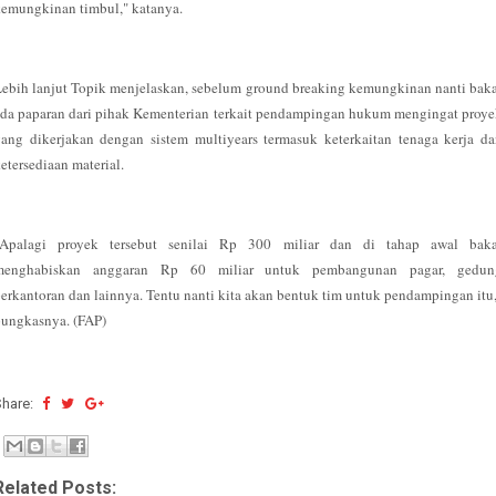
kemungkinan timbul," katanya.
ebih lanjut Topik menjelaskan, sebelum ground breaking kemungkinan nanti bak
da paparan dari pihak Kementerian terkait pendampingan hukum mengingat proy
ang dikerjakan dengan sistem multiyears termasuk keterkaitan tenaga kerja d
etersediaan material.
"Apalagi proyek tersebut senilai Rp 300 miliar dan di tahap awal baka
menghabiskan anggaran Rp 60 miliar untuk pembangunan pagar, gedun
erkantoran dan lainnya. Tentu nanti kita akan bentuk tim untuk pendampingan itu
pungkasnya. (FAP)
Share:
Related Posts: