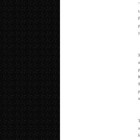
"
P
p
y
K
p
u
a