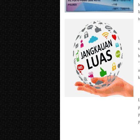
h
I
b
t
b
"
m
k
p
p