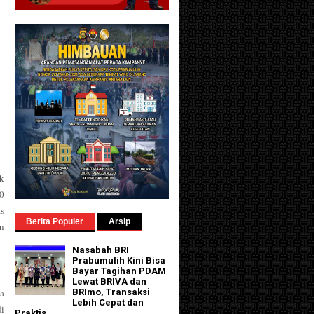
k
0
as
Berita Populer
Arsip
n
Nasabah BRI
Prabumulih Kini Bisa
Bayar Tagihan PDAM
Lewat BRIVA dan
a
BRImo, Transaksi
Lebih Cepat dan
di
Praktis