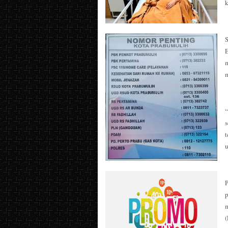
k
m
“
s
t
u
P
p
m