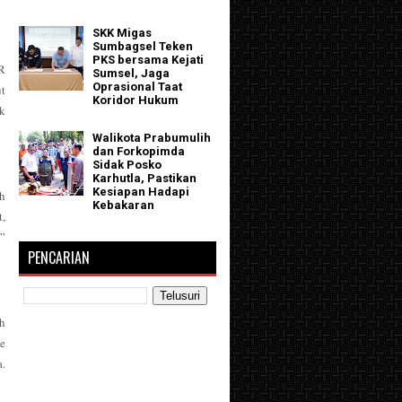
SKK Migas
Sumbagsel Teken
PKS bersama Kejati
R
Sumsel, Jaga
Oprasional Taat
t
Koridor Hukum
k
Walikota Prabumulih
dan Forkopimda
Sidak Posko
Karhutla, Pastikan
Kesiapan Hadapi
ih
Kebakaran
t,
,”
PENCARIAN
ih
le
a.