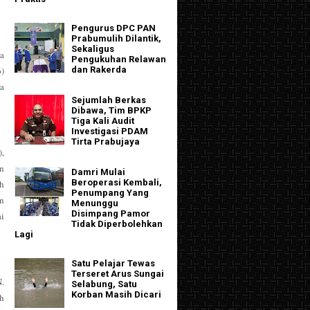
Pengurus DPC PAN
Prabumulih Dilantik,
Sekaligus
ya
Pengukuhan Relawan
dan Rakerda
o)
ta
Sejumlah Berkas
Dibawa, Tim BPKP
Tiga Kali Audit
Investigasi PDAM
Tirta Prabujaya
),
an
Damri Mulai
Beroperasi Kembali,
ah
Penumpang Yang
n
Menunggu
Disimpang Pamor
i
Tidak Diperbolehkan
Lagi
Satu Pelajar Tewas
Terseret Arus Sungai
.
Selabung, Satu
Korban Masih Dicari
h