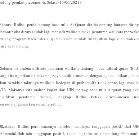
edung pemkot prabumulih, Selasa (15/06/2021).
enurut Ridho, perda tentang baca tulis Al Quran dinilai penting lantaran dirin
hawatir jika dirinya tidak lagi menjadi walikota maka peraturan walikota (perwak
entang program baca tulis al quran tersebut tidak dilanjutkan lagi oleh waliko
ang akan datang.
Selama ini prabumulih ada peraturan walikota tentang baca tulis al quran (BTA
ang kita ngerikan ok sekarang saya masih konsisten dengan agama. Inikan jabat
kan berakhir, takutnya walikota kedepan di prabumulih tidak serius lagi masal
BTA. Makanya kita mohon kajian dari UIN tentang baca tulis Alquran yang aka
dijadikan peraturan daerah,” ungkap Ridho ketika diwawancarai usa
enandatanganan kerjasama tersebut.
Dikatakan Ridho, permintaannya tersebut mendapat tanggapan positif dari UIN
“Alhamdulillah ada tanggapan positif, kapan lagi dia mau menolong Prabumuli