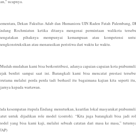
an,” ucapnya.
Sementara, Dekan Fakultas Adab dan Humaniora UIN Raden Fatah Palembang, D
Endang Rochmiatun ketika ditanya mengenai permintaan walikota tersebu
mengatakan pihaknya mempunyai kemampuan atau kompetensi untu
engkonstruksikan atau menarasikan peristiwa dari waktu ke waktu.
Mudah-mudahan kami bisa berkontribusi, adanya capaian-capaian kota prabumul
ejak berdiri sampai saat ini. Barangkali kami bisa mencatat prestasi tersebu
erutama melalui perda perda tadi berhasil itu bagaimana kajian kita seperti itu
jarnya kepada wartawan.
ada kesempatan itupula Endang menuturkan, kearifan lokal masyarakat prabumul
atut untuk dijadikan role model (contoh). “Kita juga barangkali bisa jadi ro
odel yang bisa kami kaji, melalui sebuah catatan dari masa ke masa,” tuturny
(FAP)