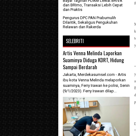
Bayar Tagihan PDAM Lewat BRIVA
g
dan BRImo, Transaksi Lebih Cepat
dan Praktis
Pengurus DPC PAN Prabumulih
Dilantik, Sekaligus Pengukuhan
M
Relawan dan Rakerda
k
t
SELEBRITI
y
Artis Venna Melinda Laporkan
Suaminya Diduga KDRT, Hidung
Sampai Berdarah
“
y
Jakarta, Merdekasumsel.com - Artis
ibu kota Venna Melinda melaporkan
a
suaminya, Ferry Irawan ke polisi, Senin
(9/1/2023). Ferry Irawan dilap...
p