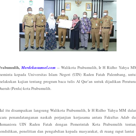
Prabumulih,
Merdekasumsel.com
-- Walikota Prabumulih, Ir H Ridho Yahya M
meminta kepada Universitas Islam Negeri (UIN) Raden Fatah Palembang, untu
elakukan kajian tentang program baca tulis Al Qur’an untuk dijadikan Peratur
aerah (Perda) kota Prabumulih.
Hal itu disampaikan langsung Walikota Prabumulih, Ir H Ridho Yahya MM dala
acara penandatanganan naskah perjanjian kerjasama antara Fakultas Adab da
Humaniora UIN Raden Fatah dengan Pemerintah Kota Prabumulih tentan
endidikan, penelitian dan pengabdian kepada masyarakat, di ruang rapat lantai