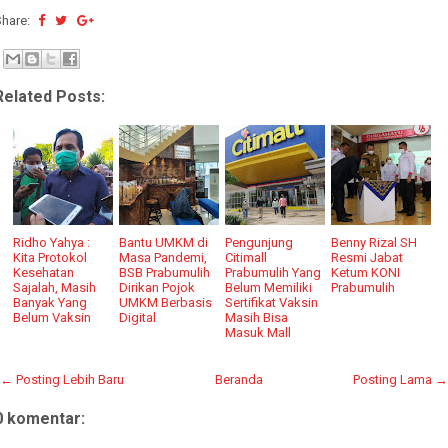
Share:
Related Posts:
Ridho Yahya :
Bantu UMKM di
Pengunjung
Benny Rizal SH
Kita Protokol
Masa Pandemi,
Citimall
Resmi Jabat
Kesehatan
BSB Prabumulih
Prabumulih Yang
Ketum KONI
Sajalah, Masih
Dirikan Pojok
Belum Memiliki
Prabumulih
Banyak Yang
UMKM Berbasis
Sertifikat Vaksin
Belum Vaksin
Digital
Masih Bisa
Masuk Mall
← Posting Lebih Baru
Beranda
Posting Lama →
0 komentar: