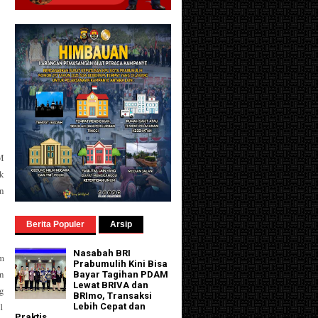
M
k
an
Berita Populer
Arsip
Nasabah BRI
m
Prabumulih Kini Bisa
n
Bayar Tagihan PDAM
Lewat BRIVA dan
g
BRImo, Transaksi
 1
Lebih Cepat dan
Praktis