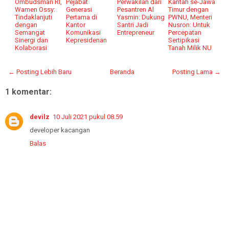
Ombudsman RI,
Pejabat
Perwakilan dari
Kantah se-Jawa
Wamen Ossy:
Generasi
Pesantren Al
Timur dengan
Tindaklanjuti
Pertama di
Yasmin: Dukung
PWNU, Menteri
dengan
Kantor
Santri Jadi
Nusron: Untuk
Semangat
Komunikasi
Entrepreneur
Percepatan
Sinergi dan
Kepresidenan
Sertipikasi
Kolaborasi
Tanah Milik NU
← Posting Lebih Baru
Beranda
Posting Lama →
1 komentar:
devilz
10 Juli 2021 pukul 08.59
developer kacangan
Balas