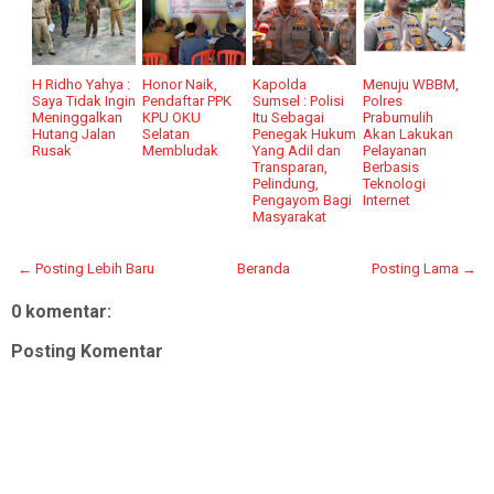
H Ridho Yahya :
Honor Naik,
Kapolda
Menuju WBBM,
Saya Tidak Ingin
Pendaftar PPK
Sumsel : Polisi
Polres
Meninggalkan
KPU OKU
Itu Sebagai
Prabumulih
Hutang Jalan
Selatan
Penegak Hukum
Akan Lakukan
Rusak
Membludak
Yang Adil dan
Pelayanan
Transparan,
Berbasis
Pelindung,
Teknologi
Pengayom Bagi
Internet
Masyarakat
← Posting Lebih Baru
Beranda
Posting Lama →
0 komentar:
Posting Komentar