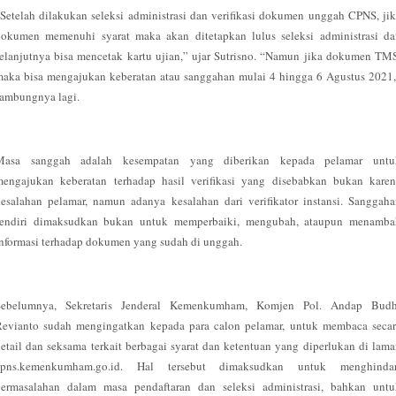
Setelah dilakukan seleksi administrasi dan verifikasi dokumen unggah CPNS, ji
dokumen memenuhi syarat maka akan ditetapkan lulus seleksi administrasi da
elanjutnya bisa mencetak kartu ujian,” ujar Sutrisno. “Namun jika dokumen TM
aka bisa mengajukan keberatan atau sanggahan mulai 4 hingga 6 Agustus 2021
ambungnya lagi.
Masa sanggah adalah kesempatan yang diberikan kepada pelamar untu
mengajukan keberatan terhadap hasil verifikasi yang disebabkan bukan karen
esalahan pelamar, namun adanya kesalahan dari verifikator instansi. Sanggah
sendiri dimaksudkan bukan untuk memperbaiki, mengubah, ataupun menamba
nformasi terhadap dokumen yang sudah di unggah.
Sebelumnya, Sekretaris Jenderal Kemenkumham, Komjen Pol. Andap Budh
Revianto sudah mengingatkan kepada para calon pelamar, untuk membaca secar
etail dan seksama terkait berbagai syarat dan ketentuan yang diperlukan di lam
cpns.kemenkumham.go.id. Hal tersebut dimaksudkan untuk menghindar
permasalahan dalam masa pendaftaran dan seleksi administrasi, bahkan untu