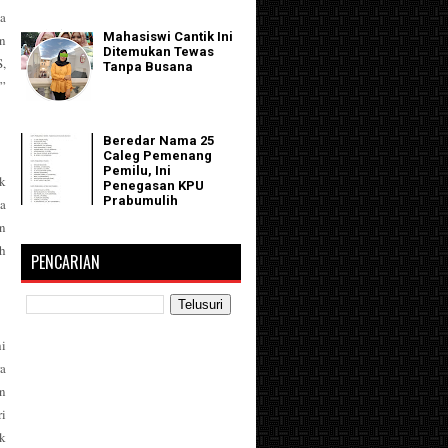
ka
Mahasiswi Cantik Ini
n
Ditemukan Tewas
S,
Tanpa Busana
,”
Beredar Nama 25
Caleg Pemenang
Pemilu, Ini
k
Penegasan KPU
Prabumulih
a
an
h
PENCARIAN
i
a
an
i
k