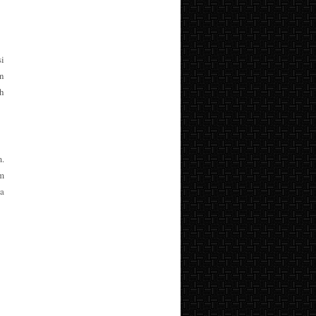
i
in
ah
m.
m
sa