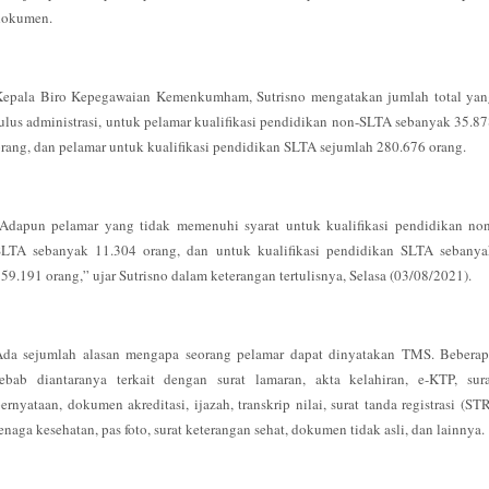
dokumen.
Kepala Biro Kepegawaian Kemenkumham, Sutrisno mengatakan jumlah total yan
ulus administrasi, untuk pelamar kualifikasi pendidikan non-SLTA sebanyak 35.8
rang, dan pelamar untuk kualifikasi pendidikan SLTA sejumlah 280.676 orang.
“Adapun pelamar yang tidak memenuhi syarat untuk kualifikasi pendidikan non
SLTA sebanyak 11.304 orang, dan untuk kualifikasi pendidikan SLTA sebanya
59.191 orang,” ujar Sutrisno dalam keterangan tertulisnya, Selasa (03/08/2021).
Ada sejumlah alasan mengapa seorang pelamar dapat dinyatakan TMS. Beberap
sebab diantaranya terkait dengan surat lamaran, akta kelahiran, e-KTP, sura
ernyataan, dokumen akreditasi, ijazah, transkrip nilai, surat tanda registrasi (ST
enaga kesehatan, pas foto, surat keterangan sehat, dokumen tidak asli, dan lainnya.