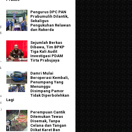
Pengurus DPC PAN
Prabumulih Dilantik,
Sekaligus
Pengukuhan Relawan
g
dan Rakerda
78
Sejumlah Berkas
Dibawa, Tim BPKP
Tiga Kali Audit
Investigasi PDAM
-
Tirta Prabujaya
k
Damri Mulai
Beroperasi Kembali,
Penumpang Yang
Menunggu
Disimpang Pamor
a
Tidak Diperbolehkan
Lagi
t
R)
Perempuan Cantik
Ditemukan Tewas
Disemak, Tanpa
Celana dan Tangan
Diikat Karet Ban