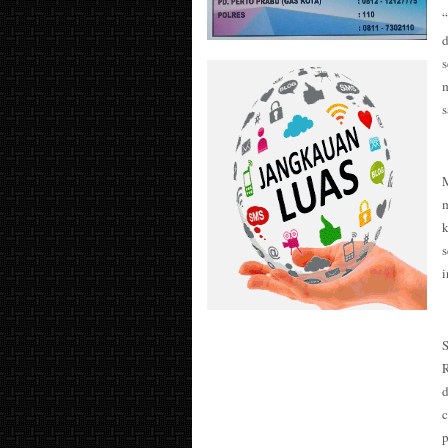
“
s
m
s
k
i
d