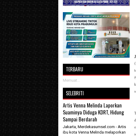
TERBARU
t
(
Memuat...
s
SELEBRITI
Artis Venna Melinda Laporkan
Suaminya Diduga KDRT, Hidung
Sampai Berdarah
d
Jakarta, Merdekasumsel.com - Artis
ibu kota Venna Melinda melaporkan
s