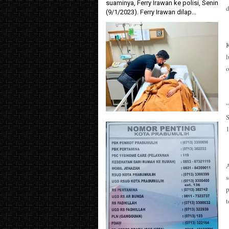
suaminya, Ferry Irawan ke polisi, Senin
(9/1/2023). Ferry Irawan dilap...
l
o
1
p
t