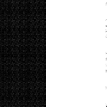
m
a
k
l
“
l
g