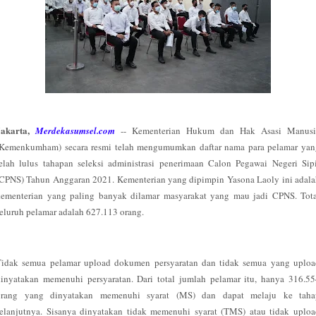
Jakarta,
Merdekasumsel.com
-- Kementerian Hukum dan Hak Asasi Manusi
(Kemenkumham) secara resmi telah mengumumkan daftar nama para pelamar yan
elah lulus tahapan seleksi administrasi penerimaan Calon Pegawai Negeri Sip
CPNS) Tahun Anggaran 2021. Kementerian yang dipimpin Yasona Laoly ini adal
kementerian yang paling banyak dilamar masyarakat yang mau jadi CPNS. Tota
eluruh pelamar adalah 627.113 orang.
Tidak semua pelamar upload dokumen persyaratan dan tidak semua yang uploa
inyatakan memenuhi persyaratan. Dari total jumlah pelamar itu, hanya 316.5
orang yang dinyatakan memenuhi syarat (MS) dan dapat melaju ke taha
elanjutnya. Sisanya dinyatakan tidak memenuhi syarat (TMS) atau tidak uplo