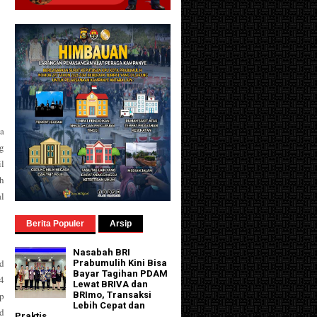
a
g
il
ah
l
Berita Populer
Arsip
Nasabah BRI
d
Prabumulih Kini Bisa
Bayar Tagihan PDAM
54
Lewat BRIVA dan
p
BRImo, Transaksi
Lebih Cepat dan
ad
Praktis