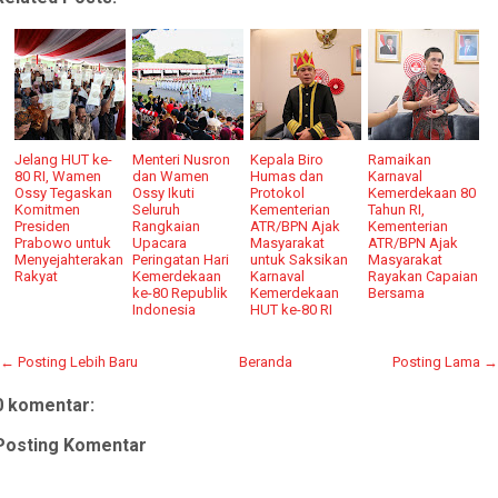
Jelang HUT ke-
Menteri Nusron
Kepala Biro
Ramaikan
80 RI, Wamen
dan Wamen
Humas dan
Karnaval
Ossy Tegaskan
Ossy Ikuti
Protokol
Kemerdekaan 80
Komitmen
Seluruh
Kementerian
Tahun RI,
Presiden
Rangkaian
ATR/BPN Ajak
Kementerian
Prabowo untuk
Upacara
Masyarakat
ATR/BPN Ajak
Menyejahterakan
Peringatan Hari
untuk Saksikan
Masyarakat
Rakyat
Kemerdekaan
Karnaval
Rayakan Capaian
ke-80 Republik
Kemerdekaan
Bersama
Indonesia
HUT ke-80 RI
← Posting Lebih Baru
Beranda
Posting Lama →
0 komentar:
Posting Komentar