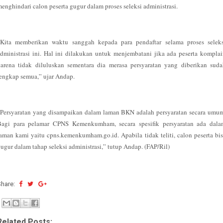
enghindari calon peserta gugur dalam proses seleksi administrasi.
“Kita memberikan waktu sanggah kepada para pendaftar selama proses seleks
dministrasi ini. Hal ini dilakukan untuk menjembatani jika ada peserta kompla
arena tidak diluluskan sementara dia merasa persyaratan yang diberikan sud
engkap semua,” ujar Andap.
Persyaratan yang disampaikan dalam laman BKN adalah persyaratan secara umu
Bagi para pelamar CPNS Kemenkumham, secara spesifik persyaratan ada dala
aman kami yaitu cpns.kemenkumham.go.id. Apabila tidak teliti, calon peserta bi
ugur dalam tahap seleksi administrasi,” tutup Andap. (FAP/Ril)
Share:
Related Posts: