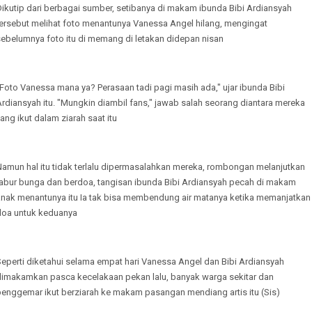
ikutip dari berbagai sumber, setibanya di makam ibunda Bibi Ardiansyah
tersebut melihat foto menantunya Vanessa Angel hilang, mengingat
sebelumnya foto itu di memang di letakan didepan nisan
Foto Vanessa mana ya? Perasaan tadi pagi masih ada," ujar ibunda Bibi
rdiansyah itu. "Mungkin diambil fans," jawab salah seorang diantara mereka
ang ikut dalam ziarah saat itu
Namun hal itu tidak terlalu dipermasalahkan mereka, rombongan melanjutkan
tabur bunga dan berdoa, tangisan ibunda Bibi Ardiansyah pecah di makam
anak menantunya itu Ia tak bisa membendung air matanya ketika memanjatkan
doa untuk keduanya
eperti diketahui selama empat hari Vanessa Angel dan Bibi Ardiansyah
dimakamkan pasca kecelakaan pekan lalu, banyak warga sekitar dan
penggemar ikut berziarah ke makam pasangan mendiang artis itu (Sis)