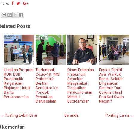
Share:
Related Posts:
Usulkan Program
Terdampak
Dinas Pertanian
Pasien Positif
KUR, BSB
Covid-19, PKS
Prabumulih
Asal Warkuk
Prabumulih
Prabumulih
Sarankan
Ranau Selatan
Ringankan
Berikan
Masyarakat
Dinyatakan
Pinjaman Untuk
Sembako Ke
Tingkatkan
Sembuh Dari
Bantu
Pondok
Perekonomian
Corona, Hasil
Perekonomian
Pesantren
Melalui
Dua Kali Swab
Darussalam
Budidamber
Negatif
← Posting Lebih Baru
Beranda
Posting Lama →
0 komentar: