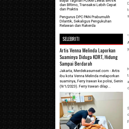
Bayar Tagihan PDAM Lewat BRIVA
D
dan BRImo, Transaksi Lebih Cepat
dan Praktis
Pengurus DPC PAN Prabumulih
Dilantik, Sekaligus Pengukuhan
Relawan dan Rakerda
"
SELEBRITI
A
Artis Venna Melinda Laporkan
y
Suaminya Diduga KDRT, Hidung
Sampai Berdarah
Jakarta, Merdekasumsel.com - Artis
ibu kota Venna Melinda melaporkan
suaminya, Ferry Irawan ke polisi, Senin
(9/1/2023). Ferry Irawan dilap...
S