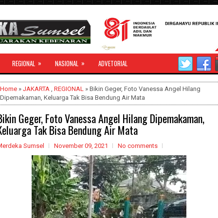
»
»
REGIONAL
NASIONAL
ADVETORIAL
Home
»
JAKARTA
,
REGIONAL
» Bikin Geger, Foto Vanessa Angel Hilang
Dipemakaman, Keluarga Tak Bisa Bendung Air Mata
Bikin Geger, Foto Vanessa Angel Hilang Dipemakaman,
Keluarga Tak Bisa Bendung Air Mata
Merdeka Sumsel
November 09, 2021
No comments