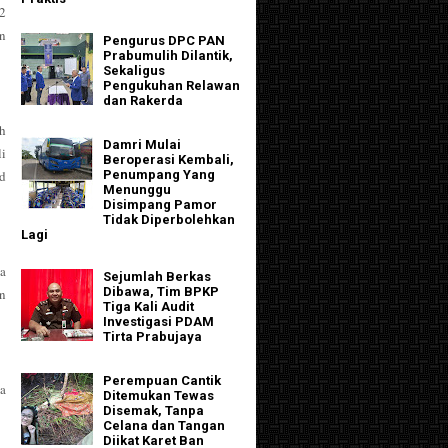
2
n
Pengurus DPC PAN
Prabumulih Dilantik,
Sekaligus
Pengukuhan Relawan
dan Rakerda
h
Damri Mulai
i
Beroperasi Kembali,
ad
Penumpang Yang
Menunggu
Disimpang Pamor
Tidak Diperbolehkan
Lagi
da
Sejumlah Berkas
Dibawa, Tim BPKP
n
Tiga Kali Audit
Investigasi PDAM
Tirta Prabujaya
Perempuan Cantik
a
Ditemukan Tewas
Disemak, Tanpa
Celana dan Tangan
Diikat Karet Ban