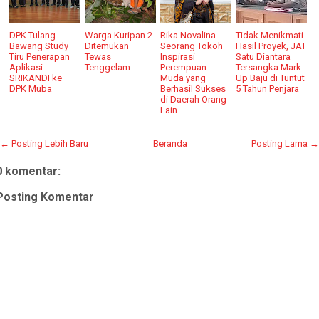
DPK Tulang
Warga Kuripan 2
Rika Novalina
Tidak Menikmati
Bawang Study
Ditemukan
Seorang Tokoh
Hasil Proyek, JAT
Tiru Penerapan
Tewas
Inspirasi
Satu Diantara
Aplikasi
Tenggelam
Perempuan
Tersangka Mark-
SRIKANDI ke
Muda yang
Up Baju di Tuntut
DPK Muba
Berhasil Sukses
5 Tahun Penjara
di Daerah Orang
Lain
← Posting Lebih Baru
Beranda
Posting Lama →
0 komentar:
Posting Komentar