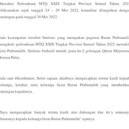
Diketahui Perlombaan MTQ XXIX Tingkat Provinsi Sumsel Tahun 202
dilaksanakan sejak tanggal 24 – 29 Mei 2022, kemudian dilanjutkan denga
enutupan pada tanggal 30 Mei 2022.
Pada kesempatan tersebut Sutrisno yang merupakan pegawai Rutan Prabumuli
mengikuti perlombaan MTQ XXIX Tingkat Provinsi Sumsel Tahun 2022 mewakil
ota Prabumulih. Sutrisno berhasil meraih juara ke-2 golongan Qiroat Mujaww
ewasa Putra.
ada saat dikonfirmasi, Sutris sapaan akrabnya mengucapkan terima kasih kepa
keluarga, kerabat, serta keluarga besar Rutan Prabumulih yang memberika
dukungan kepadanya.
“Saya mengucapkan banyak terima kasih atas dukungan dan do’a semuany
hususnya kepada keluarga besar Rutan Prabumulih” ujarnya.