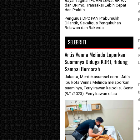
Bayar Tagihan PDAM Lewat BRIVA
dan BRImo, Transaksi Lebih Cepat
dan Praktis
p
Pengurus DPC PAN Prabumulih
Dilantik, Sekaligus Pengukuhan
Relawan dan Rakerda
SELEBRITI
Artis Venna Melinda Laporkan
K
Suaminya Diduga KDRT, Hidung
D
Sampai Berdarah
Jakarta, Merdekasumsel.com - Artis
ibu kota Venna Melinda melaporkan
P
suaminya, Ferry Irawan ke polisi, Senin
(9/1/2023). Ferry Irawan dilap...
k