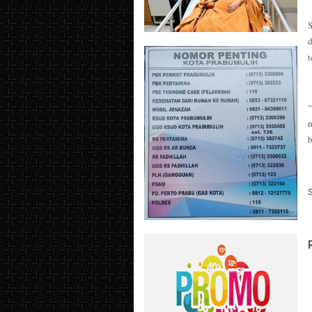
d
t
“
b