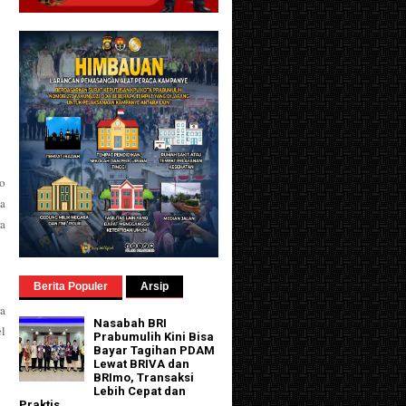
o
a
a
Berita Populer
Arsip
a
Nasabah BRI
l
Prabumulih Kini Bisa
Bayar Tagihan PDAM
Lewat BRIVA dan
BRImo, Transaksi
Lebih Cepat dan
Praktis