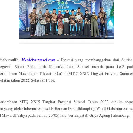
Prabumulih,
Merdekasumsel.com
– Prestasi yang membanggakan dari Sutrisn
Pegawai Rutan Prabumulih Kemenkumham Sumsel meraih juara ke-2 pad
perlombaan Musabaqah Tilawatil Qur'an (MTQ) XXIX Tingkat Provinsi Sumater
elatan tahun 2022, Selasa (31/05).
Perlombaan MTQ XXIX Tingkat Provinsi Sumsel Tahun 2022 dibuka secar
langsung oleh Gubernur Sumsel H Herman Deru didampingi Wakil Gubernur Sumse
 Mawardi Yahya pada Senin, (23/05) lalu, bertempat di Griya Agung Palembang.