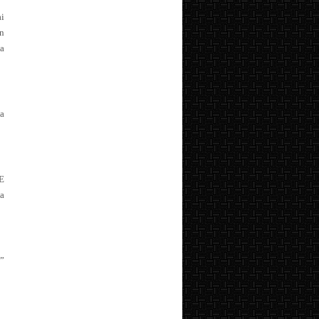
i
n
a
a
SE
a
”