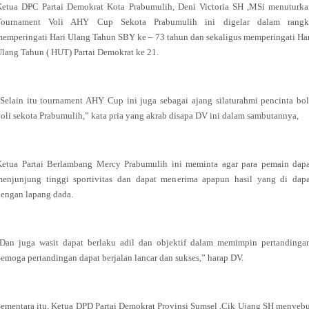
Ketua DPC Partai Demokrat Kota Prabumulih, Deni Victoria SH ,MSi menuturka
Tournament Voli AHY Cup Sekota Prabumulih ini digelar dalam rangk
emperingati Hari Ulang Tahun SBY ke – 73 tahun dan sekaligus memperingati Ha
lang Tahun ( HUT) Partai Demokrat ke 21.
Selain itu tournament AHY Cup ini juga sebagai ajang silaturahmi pencinta bo
oli sekota Prabumulih,” kata pria yang akrab disapa DV ini dalam sambutannya,
Ketua Partai Berlambang Mercy Prabumulih ini meminta agar para pemain dapa
menjunjung tinggi sportivitas dan dapat menerima apapun hasil yang di dapa
engan lapang dada.
"Dan juga wasit dapat berlaku adil dan objektif dalam memimpin pertandingan
emoga pertandingan dapat berjalan lancar dan sukses,” harap DV.
ementara itu, Ketua DPD Partai Demokrat Provinsi Sumsel ,Cik Ujang SH menyeb