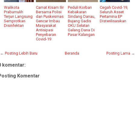
Walikota
Camat Kisam Ilir
Peduli Korban
Cegah Covid-19,
Prabumulih
Bersama Polisi
Kebakaran
Seluruh Asset
Terjun Langsung
dan Puskesmas
Sindang Danau,
Pertamina EP
Semprotkan
Gencar Imbau
Bujang Gadis
Disterilisasikan
Disinfektan
Masyarakat
OKU Selatan
Antisipasi
Galang Dana Di
Penyebaran
Pasar Kalangan
Covid-19
← Posting Lebih Baru
Beranda
Posting Lama →
0 komentar:
Posting Komentar