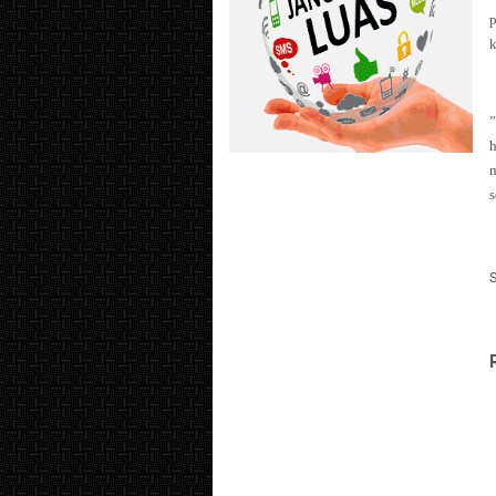
p
k
”
h
s