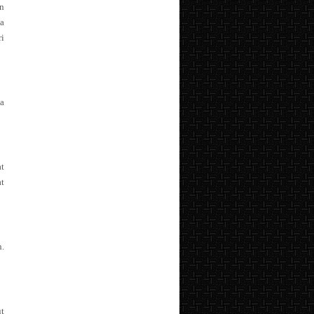
n
a
ri
la
t
t
.
ut