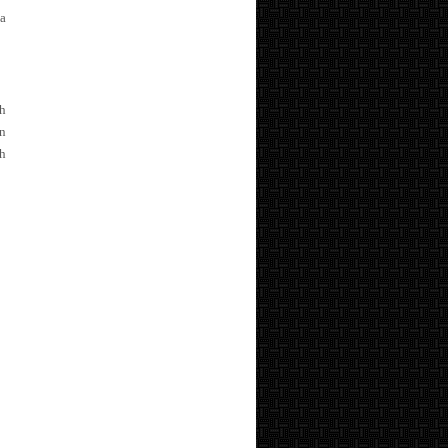
ia
ih
an
h