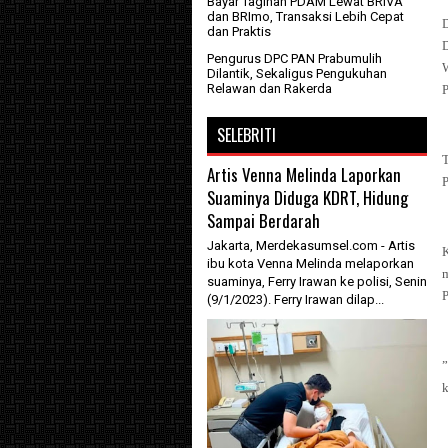
Bayar Tagihan PDAM Lewat BRIVA
dan BRImo, Transaksi Lebih Cepat
dan Praktis
Pengurus DPC PAN Prabumulih
Dilantik, Sekaligus Pengukuhan
Relawan dan Rakerda
P
SELEBRITI
Artis Venna Melinda Laporkan
P
Suaminya Diduga KDRT, Hidung
Sampai Berdarah
Jakarta, Merdekasumsel.com - Artis
K
ibu kota Venna Melinda melaporkan
suaminya, Ferry Irawan ke polisi, Senin
P
(9/1/2023). Ferry Irawan dilap...
k