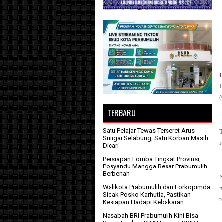
(
TERBARU
Satu Pelajar Tewas Terseret Arus
T
Sungai Selabung, Satu Korban Masih
i
Dicari
Persiapan Lomba Tingkat Provinsi,
Posyandu Mangga Besar Prabumulih
Berbenah
Walikota Prabumulih dan Forkopimda
m
Sidak Posko Karhutla, Pastikan
t
Kesiapan Hadapi Kebakaran
Nasabah BRI Prabumulih Kini Bisa