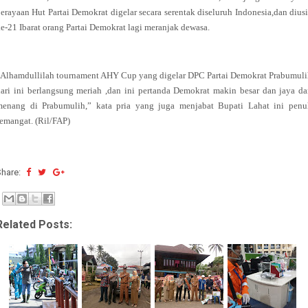
erayaan Hut Partai Demokrat digelar secara serentak diseluruh Indonesia,dan dius
e-21 Ibarat orang Partai Demokrat lagi meranjak dewasa.
Alhamdullilah tournament AHY Cup yang digelar DPC Partai Demokrat Prabumul
ari ini berlangsung meriah ,dan ini pertanda Demokrat makin besar dan jaya d
menang di Prabumulih,” kata pria yang juga menjabat Bupati Lahat ini penu
emangat. (Ril/FAP)
Share:
Related Posts: