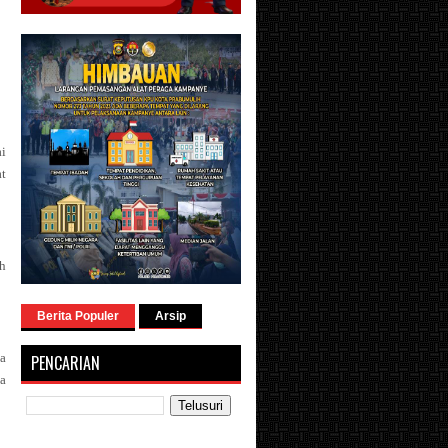
i
t
ih
Berita Populer
Arsip
a
PENCARIAN
ga