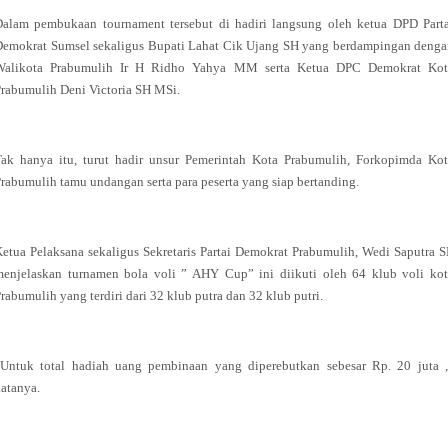
Dalam pembukaan tournament tersebut di hadiri langsung oleh ketua DPD Parta
Demokrat Sumsel sekaligus Bupati Lahat Cik Ujang SH yang berdampingan denga
Walikota Prabumulih Ir H Ridho Yahya MM serta Ketua DPC Demokrat Kot
rabumulih Deni Victoria SH MSi.
Tak hanya itu, turut hadir unsur Pemerintah Kota Prabumulih, Forkopimda Kot
rabumulih tamu undangan serta para peserta yang siap bertanding.
etua Pelaksana sekaligus Sekretaris Partai Demokrat Prabumulih, Wedi Saputra 
menjelaskan turnamen bola voli ” AHY Cup” ini diikuti oleh 64 klub voli kot
rabumulih yang terdiri dari 32 klub putra dan 32 klub putri.
”Untuk total hadiah uang pembinaan yang diperebutkan sebesar Rp. 20 juta ,
atanya.