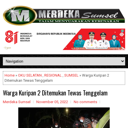
Home
»
OKU SELATAN
,
REGIONAL
,
SUMSEL
» Warga Kuripan 2
Ditemukan Tewas Tenggelam
Warga Kuripan 2 Ditemukan Tewas Tenggelam
Merdeka Sumsel
November 05, 2022
No comments