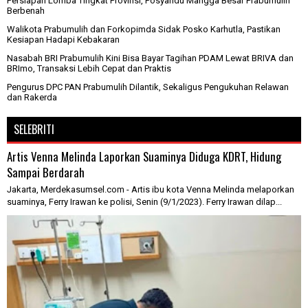
Persiapan Lomba Tingkat Provinsi, Posyandu Mangga Besar Prabumulih
Berbenah
Walikota Prabumulih dan Forkopimda Sidak Posko Karhutla, Pastikan
Kesiapan Hadapi Kebakaran
Nasabah BRI Prabumulih Kini Bisa Bayar Tagihan PDAM Lewat BRIVA dan
BRImo, Transaksi Lebih Cepat dan Praktis
Pengurus DPC PAN Prabumulih Dilantik, Sekaligus Pengukuhan Relawan
dan Rakerda
SELEBRITI
Artis Venna Melinda Laporkan Suaminya Diduga KDRT, Hidung
Sampai Berdarah
Jakarta, Merdekasumsel.com - Artis ibu kota Venna Melinda melaporkan
suaminya, Ferry Irawan ke polisi, Senin (9/1/2023). Ferry Irawan dilap...