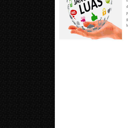
d
p
g
b