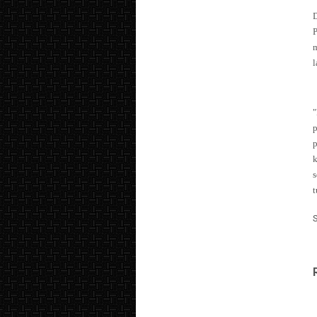
p
k
s
t