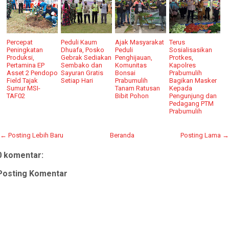
Percepat
Peduli Kaum
Ajak Masyarakat
Terus
Peningkatan
Dhuafa, Posko
Peduli
Sosialisasikan
Produksi,
Gebrak Sediakan
Penghijauan,
Protkes,
Pertamina EP
Sembako dan
Komunitas
Kapolres
Asset 2 Pendopo
Sayuran Gratis
Bonsai
Prabumulih
Field Tajak
Setiap Hari
Prabumulih
Bagikan Masker
Sumur MSI-
Tanam Ratusan
Kepada
TAF02
Bibit Pohon
Pengunjung dan
Pedagang PTM
Prabumulih
← Posting Lebih Baru
Beranda
Posting Lama →
0 komentar:
Posting Komentar