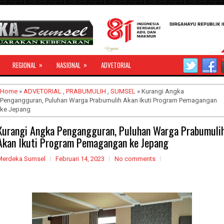
»
»
REGIONAL
NASIONAL
ADVETORIAL
Home
»
ADVETORIAL
,
PRABUMULIH
,
SUMSEL
» Kurangi Angka
Pengangguran, Puluhan Warga Prabumulih Akan Ikuti Program Pemagangan
ke Jepang
Kurangi Angka Pengangguran, Puluhan Warga Prabumuli
Akan Ikuti Program Pemagangan ke Jepang
Merdeka Sumsel
Februari 14, 2023
No comments