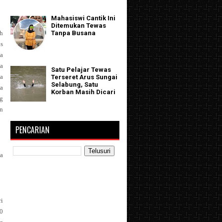
Mahasiswi Cantik Ini
Ditemukan Tewas
h
Tanpa Busana
s
da
ta
Satu Pelajar Tewas
ta
Terseret Arus Sungai
Selabung, Satu
ya
Korban Masih Dicari
g
n
PENCARIAN
ya
i
0