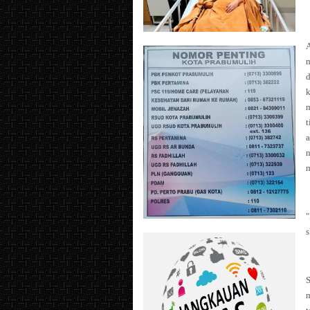
d
k
m
t
m
"
s