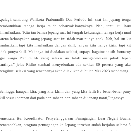
Apalagi, sambung Walikota Prabumulih Dua Periode ini, saat ini jepang tenga
membutuhkan tenaga kerja muda sebanyak-banyaknya. Nah, tentu itu haru
imanfaatkan. "Kita tau bahwa jepang saat ini tengah kekurangan tenaga kerja mu
arena kebanyakan orang jepang saat ini tidak mau punya anak. Nah, hal itu ki
anfaatkan, tapi kita manfaatkan dengan skill, jangan kita hanya kirim tapi ki
idak punya skill. Makanya ini diadakan seleksi, supaya bagaimana sih formatn
agar warga Prabumulih yang seleksi ini tidak mengecewakan pihak Jepan
nantinya," jelas Ridho sembari menyebutkan ada sekitar 80 peserta yang aka
engikuti seleksi yang rencananya akan dilakukan di bulan Mei 2023 mendatang.
Sehingga harapan kita, yang kita kirim dan yang kita latih itu bener-bener pun
kill sesuai harapan dari pada perusahaan-perusahaan di jepang nanti," tegasnya.
Sementara itu, Koordinator Penyelenggaraan Pemagangan Luar Negeri Buchar
menambahkan, program pemagangan ke Jepang tersebut sudah berjalan selama 3