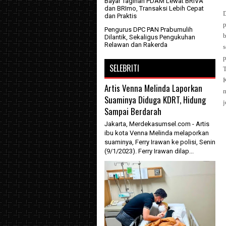
Bayar Tagihan PDAM Lewat BRIVA
dan BRImo, Transaksi Lebih Cepat
dan Praktis
Pengurus DPC PAN Prabumulih
Dilantik, Sekaligus Pengukuhan
Relawan dan Rakerda
SELEBRITI
T
Artis Venna Melinda Laporkan
Suaminya Diduga KDRT, Hidung
j
Sampai Berdarah
Jakarta, Merdekasumsel.com - Artis
ibu kota Venna Melinda melaporkan
suaminya, Ferry Irawan ke polisi, Senin
(9/1/2023). Ferry Irawan dilap...