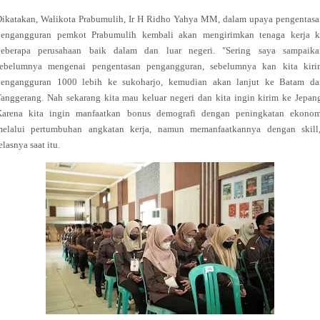
Dikatakan, Walikota Prabumulih, Ir H Ridho Yahya MM, dalam upaya pengentasa
pengangguran pemkot Prabumulih kembali akan mengirimkan tenaga kerja k
beberapa perusahaan baik dalam dan luar negeri. "Sering saya sampaika
sebelumnya mengenai pengentasan pengangguran, sebelumnya kan kita kiri
pengangguran 1000 lebih ke sukoharjo, kemudian akan lanjut ke Batam da
anggerang. Nah sekarang kita mau keluar negeri dan kita ingin kirim ke Jepan
Karena kita ingin manfaatkan bonus demografi dengan peningkatan ekonom
melalui pertumbuhan angkatan kerja, namun memanfaatkannya dengan skill,
elasnya saat itu.