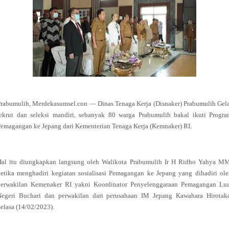
rabumulih, Merdekasumsel.con — Dinas Tenaga Kerja (Disnaker) Prabumulih Gel
rekrut dan seleksi mandiri, sebanyak 80 warga Prabumulih bakal ikuti Progra
emagangan ke Jepang dari Kementerian Tenaga Kerja (Kemnaker) RI.
Hal itu diungkapkan langsung oleh Walikota Prabumulih Ir H Ridho Yahya MM
etika menghadiri kegiatan sosialisasi Pemagangan ke Jepang yang dihadiri ol
perwakilan Kemenaker RI yakni Koordinator Penyelenggaraan Pemagangan Lua
Negeri Buchari dan perwakilan dari perusahaan IM Jepang Kawahara Hirotaka
elasa (14/02/2023).