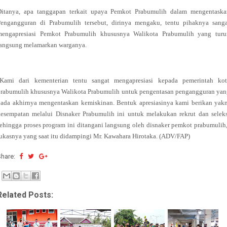
Ditanya, apa tanggapan terkait upaya Pemkot Prabumulih dalam mengentaska
Pengangguran di Prabumulih tersebut, dirinya mengaku, tentu pihaknya sanga
mengapresiasi Pemkot Prabumulih khususnya Walikota Prabumulih yang turu
langsung melamarkan warganya.
"Kami dari kementerian tentu sangat mengapresiasi kepada pemerintah kot
prabumulih khususnya Walikota Prabumulih untuk pengentasan pengangguran yan
ada akhirnya mengentaskan kemiskinan. Bentuk apresiasinya kami berikan yak
esempatan melalui Disnaker Prabumulih ini untuk melakukan rekrut dan selek
ehingga proses program ini ditangani langsung oleh disnaker pemkot prabumulih
ukasnya yang saat itu didampingi Mr. Kawahara Hirotaka. (ADV/FAP)
Share:
Related Posts: