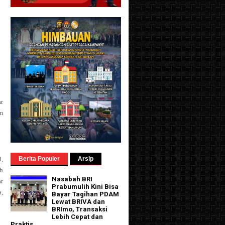
ar
m
,
Berita Populer
Arsip
eh
Nasabah BRI
r
Prabumulih Kini Bisa
,
Bayar Tagihan PDAM
Lewat BRIVA dan
BRImo, Transaksi
Lebih Cepat dan
Praktis