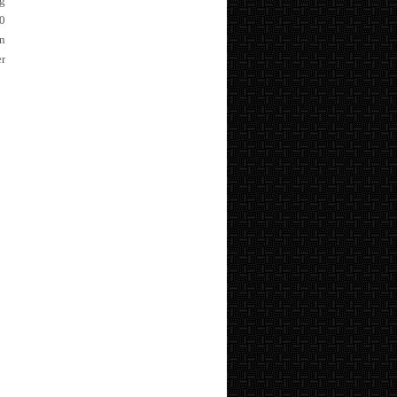
g
70
an
er