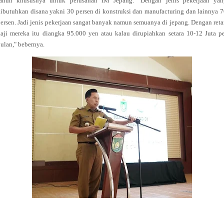
tahun khususnya untuk perusahan IM Jepang. "Dengan jenis pekerjaan yan
ibutuhkan disana yakni 30 persen di konstruksi dan manufacturing dan lainnya 
ersen. Jadi jenis pekerjaan sangat banyak namun semuanya di jepang. Dengan ret
aji mereka itu diangka 95.000 yen atau kalau dirupiahkan setara 10-12 Juta p
ulan," bebernya.