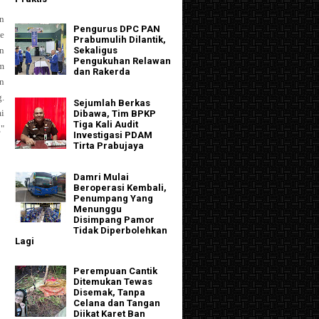
n
Pengurus DPC PAN
e
Prabumulih Dilantik,
Sekaligus
n
Pengukuhan Relawan
m
dan Rakerda
n
g.
Sejumlah Berkas
i
Dibawa, Tim BPKP
Tiga Kali Audit
"
Investigasi PDAM
Tirta Prabujaya
Damri Mulai
Beroperasi Kembali,
Penumpang Yang
Menunggu
Disimpang Pamor
Tidak Diperbolehkan
Lagi
Perempuan Cantik
Ditemukan Tewas
Disemak, Tanpa
Celana dan Tangan
Diikat Karet Ban