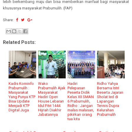
lebih berkembang maju dan bisa memberikan manfaat bagi masyarakat
khususnya masyarakat Prabumulih. (FAP)
Share:
Related Posts:
Kadis Kominfo
Wako
Hadiri
Ridho Yahya
Prabumulih :
Prabumulih Ajak
Pelepasan
Bersama Istri
Masyarakat
Masyarakat
Peserta Didik
Beserta Jajaran
Yang Punya KTP
Hadiri Open
Kelas XII SMAN
Sholat Ied di
Bisa Update
House Lebaran
6 Prabumulih,
Lapangan
Menjadi KTP
Idul Fitri 1444
Ridho : Jangan
Tennis Dupra
Digital Juga
Hijriah Diakhir
malas malasan,
Kelurahan
Jabatannya
pikirkan orang
Prabumulih
tua kita