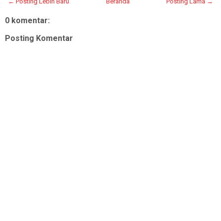
← Posting Lebih Baru
Beranda
Posting Lama →
0 komentar:
Posting Komentar