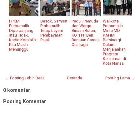
PPKM
Besok, Samsat
Peduli Pemuda
Walikota
Prabumulih
Prabumulih
dan Warga
Prabumulih
Diperpanjang
Tetap Layani
Binaan Rutan,
Minta MD
atau Tidak,
Pembayaran
KOTI PP Beri
KAHMI
Kadin Kominfo :
Pajak
Bantuan Sarana
Bersinergi
Kita Masih
Olahraga
Dalam
Menunggu
Menjalankan
Program
Keislaman di
Kota Nanas
← Posting Lebih Baru
Beranda
Posting Lama →
0 komentar:
Posting Komentar