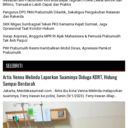
Nasabah BRI Prabumulih Kini Bisa Bayar Tagihan PDAM Lewat BRIVA dan
BRImo, Transaksi Lebih Cepat dan Praktis
Pengurus DPC PAN Prabumulih Dilantik, Sekaligus Pengukuhan Relawan
dan Rakerda
SKK Migas Sumbagsel Teken PKS bersama Kejati Sumsel, Jaga
Oprasional Taat Koridor Hukum
Serap Aspirasi, Anggota MPR RI Ajak Mahasiswa & Pemuda Prabumulih
Tak Anti Parpol
PWI Prabumulih Resmi Kembalikan Mobil Dinas, Apresiasi Pemkot
Prabumulih
SELEBRITI
Artis Venna Melinda Laporkan Suaminya Diduga KDRT, Hidung
Sampai Berdarah
Jakarta, Merdekasumsel.com - Artis ibu kota Venna Melinda melaporkan
suaminya, Ferry Irawan ke polisi, Senin (9/1/2023). Ferry Irawan dilap...