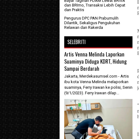
Bayar Tagihan PDAM Lewat BRIVA
dan BRImo, Transaksi Lebih Cepat
dan Praktis
Pengurus DPC PAN Prabumulih
Dilantik, Sekaligus Pengukuhan
Relawan dan Rakerda
SELEBRITI
Artis Venna Melinda Laporkan
Suaminya Diduga KDRT, Hidung
Sampai Berdarah
Jakarta, Merdekasumsel.com - Artis
ibu kota Venna Melinda melaporkan
suaminya, Ferry Irawan ke polisi, Senin
(9/1/2023). Ferry Irawan dilap...