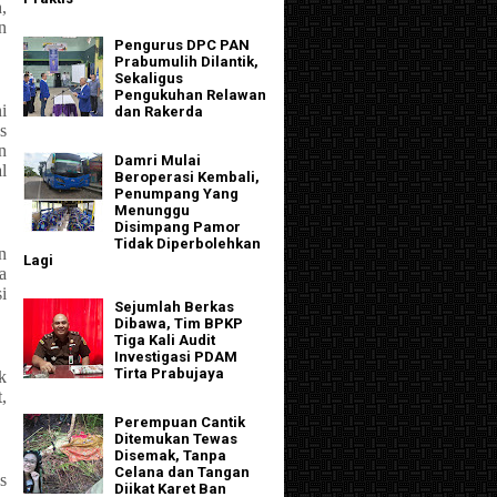
,
n
Pengurus DPC PAN
Prabumulih Dilantik,
Sekaligus
Pengukuhan Relawan
i
dan Rakerda
s
n
Damri Mulai
l
Beroperasi Kembali,
Penumpang Yang
Menunggu
Disimpang Pamor
Tidak Diperbolehkan
n
Lagi
a
i
Sejumlah Berkas
Dibawa, Tim BPKP
Tiga Kali Audit
Investigasi PDAM
Tirta Prabujaya
k
,
Perempuan Cantik
Ditemukan Tewas
Disemak, Tanpa
Celana dan Tangan
s
Diikat Karet Ban