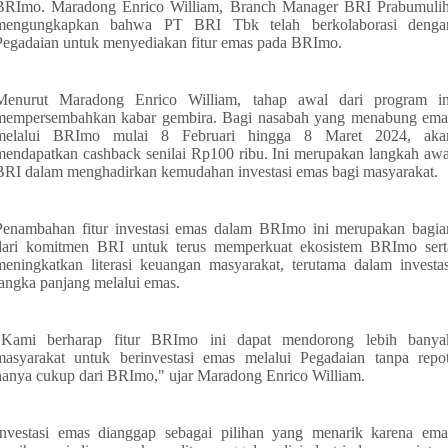
BRImo. Maradong Enrico William, Branch Manager BRI Prabumulih
mengungkapkan bahwa PT BRI Tbk telah berkolaborasi denga
Pegadaian untuk menyediakan fitur emas pada BRImo.
Menurut Maradong Enrico William, tahap awal dari program in
mempersembahkan kabar gembira. Bagi nasabah yang menabung ema
melalui BRImo mulai 8 Februari hingga 8 Maret 2024, aka
mendapatkan cashback senilai Rp100 ribu. Ini merupakan langkah awa
BRI dalam menghadirkan kemudahan investasi emas bagi masyarakat.
Penambahan fitur investasi emas dalam BRImo ini merupakan bagia
dari komitmen BRI untuk terus memperkuat ekosistem BRImo sert
meningkatkan literasi keuangan masyarakat, terutama dalam investas
jangka panjang melalui emas.
"Kami berharap fitur BRImo ini dapat mendorong lebih banya
masyarakat untuk berinvestasi emas melalui Pegadaian tanpa repot
hanya cukup dari BRImo," ujar Maradong Enrico William.
Investasi emas dianggap sebagai pilihan yang menarik karena ema