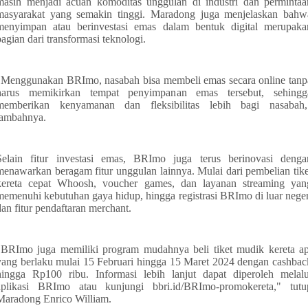
masih menjadi acuan komoditas unggulan di industri dan permintaa
masyarakat yang semakin tinggi. Maradong juga menjelaskan bahw
menyimpan atau berinvestasi emas dalam bentuk digital merupaka
bagian dari transformasi teknologi.
"Menggunakan BRImo, nasabah bisa membeli emas secara online tanp
harus memikirkan tempat penyimpanan emas tersebut, sehingg
memberikan kenyamanan dan fleksibilitas lebih bagi nasabah,
tambahnya.
Selain fitur investasi emas, BRImo juga terus berinovasi denga
menawarkan beragam fitur unggulan lainnya. Mulai dari pembelian tike
kereta cepat Whoosh, voucher games, dan layanan streaming yan
memenuhi kebutuhan gaya hidup, hingga registrasi BRImo di luar neger
dan fitur pendaftaran merchant.
"BRImo juga memiliki program mudahnya beli tiket mudik kereta ap
yang berlaku mulai 15 Februari hingga 15 Maret 2024 dengan cashbac
hingga Rp100 ribu. Informasi lebih lanjut dapat diperoleh melalu
aplikasi BRImo atau kunjungi bbri.id/BRImo-promokereta," tutu
Maradong Enrico William.