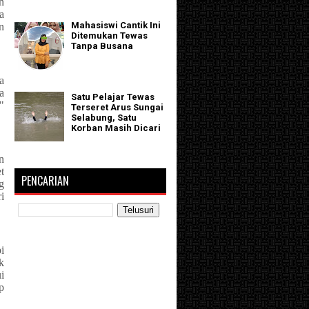
n
a
Mahasiswi Cantik Ini
n
Ditemukan Tewas
Tanpa Busana
a
a
Satu Pelajar Tewas
"
Terseret Arus Sungai
Selabung, Satu
Korban Masih Dicari
n
t
PENCARIAN
g
i
i
k
i
p