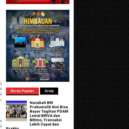
h
t
Berita Populer
Arsip
i
,
Nasabah BRI
Prabumulih Kini Bisa
Bayar Tagihan PDAM
Lewat BRIVA dan
BRImo, Transaksi
s
Lebih Cepat dan
i
Praktis