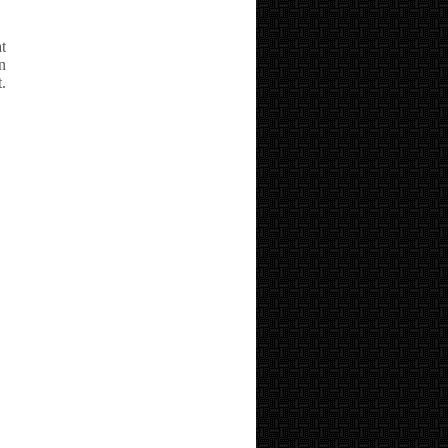
t
n
.