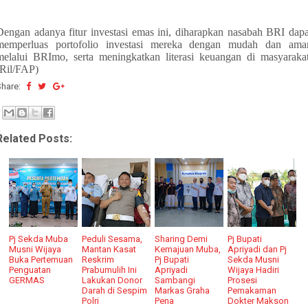
Dengan adanya fitur investasi emas ini, diharapkan nasabah BRI dapa
memperluas portofolio investasi mereka dengan mudah dan ama
melalui BRImo, serta meningkatkan literasi keuangan di masyarakat
(Ril/FAP)
Share:
Related Posts:
Pj Sekda Muba
Peduli Sesama,
Sharing Demi
Pj Bupati
Musni Wijaya
Mantan Kasat
Kemajuan Muba,
Apriyadi dan Pj
Buka Pertemuan
Reskrim
Pj Bupati
Sekda Musni
Penguatan
Prabumulih Ini
Apriyadi
Wijaya Hadiri
GERMAS
Lakukan Donor
Sambangi
Prosesi
Darah di Sespim
Markas Graha
Pemakaman
Polri
Pena
Dokter Makson