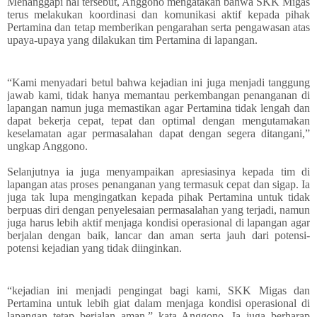
Menanggapi hal tersebut, Anggono mengatakan bahwa SKK Migas
terus melakukan koordinasi dan komunikasi aktif kepada pihak
Pertamina dan tetap memberikan pengarahan serta pengawasan atas
upaya-upaya yang dilakukan tim Pertamina di lapangan.
“Kami menyadari betul bahwa kejadian ini juga menjadi tanggung
jawab kami, tidak hanya memantau perkembangan penanganan di
lapangan namun juga memastikan agar Pertamina tidak lengah dan
dapat bekerja cepat, tepat dan optimal dengan mengutamakan
keselamatan agar permasalahan dapat dengan segera ditangani,”
ungkap Anggono.
Selanjutnya ia juga menyampaikan apresiasinya kepada tim di
lapangan atas proses penanganan yang termasuk cepat dan sigap. Ia
juga tak lupa mengingatkan kepada pihak Pertamina untuk tidak
berpuas diri dengan penyelesaian permasalahan yang terjadi, namun
juga harus lebih aktif menjaga kondisi operasional di lapangan agar
berjalan dengan baik, lancar dan aman serta jauh dari potensi-
potensi kejadian yang tidak diinginkan.
“kejadian ini menjadi pengingat bagi kami, SKK Migas dan
Pertamina untuk lebih giat dalam menjaga kondisi operasional di
lapangan tetap berjalan aman,” kata Anggono. Ia juga berharap