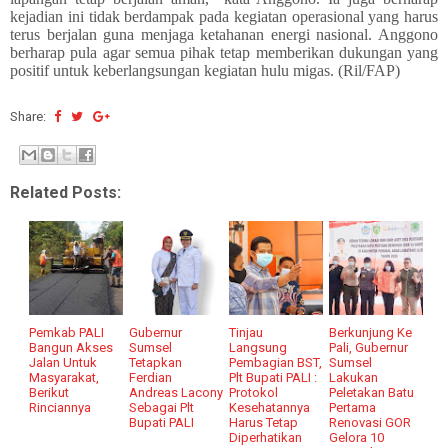
kejadian ini tidak berdampak pada kegiatan operasional yang harus
terus berjalan guna menjaga ketahanan energi nasional. Anggono
berharap pula agar semua pihak tetap memberikan dukungan yang
positif untuk keberlangsungan kegiatan hulu migas. (Ril/FAP)
Share:
Related Posts:
Pemkab PALI
Gubernur
Tinjau
Berkunjung Ke
Bangun Akses
Sumsel
Langsung
Pali, Gubernur
Jalan Untuk
Tetapkan
Pembagian BST,
Sumsel
Masyarakat,
Ferdian
Plt Bupati PALI :
Lakukan
Berikut
Andreas Lacony
Protokol
Peletakan Batu
Rinciannya
Sebagai Plt
Kesehatannya
Pertama
Bupati PALI
Harus Tetap
Renovasi GOR
Diperhatikan
Gelora 10