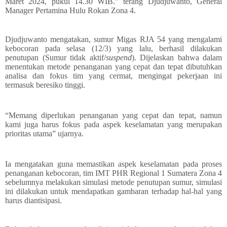
Maret 2024, pukul 14.30 WIB.” terang Djudjuwanto, General
Manager Pertamina Hulu Rokan Zona 4.
Djudjuwanto mengatakan, sumur Migas RJA 54 yang mengalami
kebocoran pada selasa (12/3) yang lalu, berhasil dilakukan
penutupan (Sumur tidak aktif/
suspend
). Dijelaskan bahwa dalam
menentukan metode penanganan yang cepat dan tepat dibutuhkan
analisa dan fokus tim yang cermat, mengingat pekerjaan ini
termasuk beresiko tinggi.
“Memang diperlukan penanganan yang cepat dan tepat, namun
kami juga harus fokus pada aspek keselamatan yang merupakan
prioritas utama” ujarnya.
Ia mengatakan guna memastikan aspek keselamatan pada proses
penanganan kebocoran, tim IMT PHR Regional 1 Sumatera Zona 4
sebelumnya melakukan simulasi metode penutupan sumur, simulasi
ini dilakukan untuk mendapatkan gambaran terhadap hal-hal yang
harus diantisipasi.