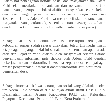
Dalam hal penanganan kondisi sosial dan masyarakat, tim Adera
Field telah melakukan pemantauan dan pengamanan di 8 titik
pantau yang merupakan lokasi aktifitas masyarakat seperti kebun
dan penambangan pasir tradisional termasuk mengadakan
Gas
Test
setiap 1 jam. Adera Field juga memprioritaskan penangananan
masyarakat yang terdampak, seperti bantuan masker, obat-obatan
dan terutama kebutuhan bulan Ramadhan (sahur, buka puasa).
Sebagai salah satu bentuk evaluasi, meskipun penanganan
kebocoran sumur sudah selesai dilakukan, tetapi tim medis masih
tetap siaga dilapangan. Hal ini semata untuk memantau apabila ada
efek dari kejadian yang dialami oleh masyarakat sekitar. Sarana
penyampaian informasi juga dibuka oleh Adera Field dengan
bekerjasama dan berkoordinasi bersama kepala desa setempat agar
proses penyampaian informasi dapat terkoordinir satu pintu melalui
pemerintah desa.
Sebagai informasi bahwa penanganan sosial yang dilakukan oleh
tim Adera Field berada di dua wilayah administratif Desa Curup,
Kecamatan Tanah Abang Kabupaten PALI dan Kelurahan
Payuputat Kecamatan Prabumulih Barat Kota Prabumulih.