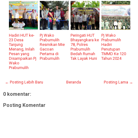
Hadiri HUT ke-
Pj Wako
Peringati HUT
Pj Wako
23 Desa
Prabumulih
Bhayangkara ke
Prabumulih
Tanjung
Resmikan Mie
78, Polres
Hadiri
Menang, Inilah
Gacoan
Prabumulih
Penutupan
Pesan yang
Pertama di
Bedah Rumah
TMMD Ke 120
Disampaikan Pj
Prabumulih
Tak Layak Huni
Tahun 2024
Wako
Prabumulih
← Posting Lebih Baru
Beranda
Posting Lama →
0 komentar:
Posting Komentar