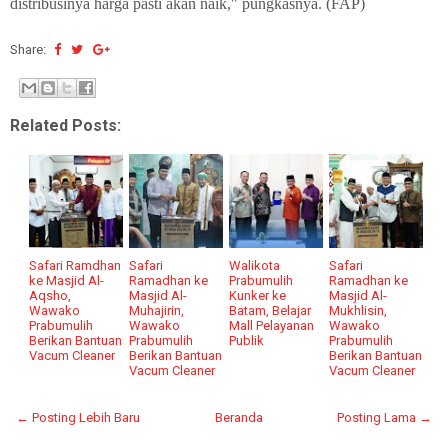
distribusinya harga pasti akan naik," pungkasnya. (FAP)
Share:
Related Posts:
Safari Ramdhan
Safari
Walikota
Safari
ke Masjid Al-
Ramadhan ke
Prabumulih
Ramadhan ke
Aqsho,
Masjid Al-
Kunker ke
Masjid Al-
Wawako
Muhajirin,
Batam, Belajar
Mukhlisin,
Prabumulih
Wawako
Mall Pelayanan
Wawako
Berikan Bantuan
Prabumulih
Publik
Prabumulih
Vacum Cleaner
Berikan Bantuan
Berikan Bantuan
Vacum Cleaner
Vacum Cleaner
← Posting Lebih Baru
Beranda
Posting Lama →