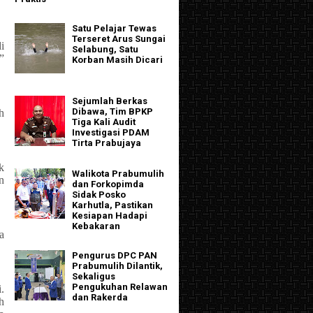
Satu Pelajar Tewas
Terseret Arus Sungai
i
Selabung, Satu
”
Korban Masih Dicari
Sejumlah Berkas
Dibawa, Tim BPKP
h
Tiga Kali Audit
Investigasi PDAM
Tirta Prabujaya
k
Walikota Prabumulih
n
dan Forkopimda
Sidak Posko
Karhutla, Pastikan
Kesiapan Hadapi
Kebakaran
a
Pengurus DPC PAN
Prabumulih Dilantik,
Sekaligus
Pengukuhan Relawan
.
dan Rakerda
h