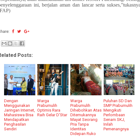
penyelenggaraan ini, berjalan aman dan lancar serta sukses,”tukasnya
(FAP)
Share:
Related Posts:
Dengan
Warga
Warga
Puluhan SD Dan
Menggunakan
Prabumulih
Prabumulih
SMP Prabumulih
Jaringan Internet,
Optimis Rara
Dihebohkan Atas
Mengikuti
Mahasiswa Bisa
Raih Gelar D'Star
Ditemukannya
Perlombaan
Mendapatkan
Mayat Seorang
Senam SKJ,
Penghasilan
Pria Tanpa
Inilah
Sendiri
Identitas
Pemenangnya
Didepan Ruko