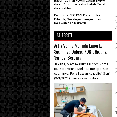
Bayar Tagihan PDAM Lewat BRIVA
dan BRImo, Transaksi Lebih Cepat
dan Praktis
Pengurus DPC PAN Prabumulih
Dilantik, Sekaligus Pengukuhan
Relawan dan Rakerda
SELEBRITI
Artis Venna Melinda Laporkan
Suaminya Diduga KDRT, Hidung
Sampai Berdarah
Jakarta, Merdekasumsel.com - Artis
ibu kota Venna Melinda melaporkan
suaminya, Ferry Irawan ke polisi, Senin
(9/1/2023). Ferry Irawan dilap...