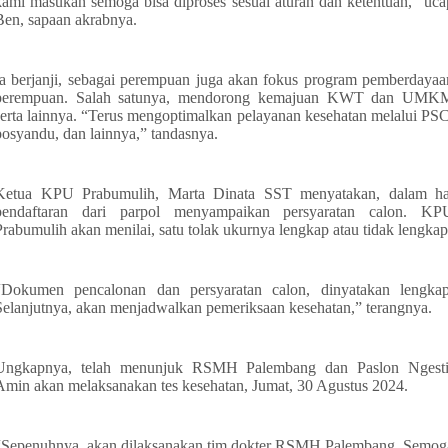
kami masukan semoga bisa diproses sesuai aturan dan ketentuan,” uca
Ben, sapaan akrabnya.
Ia berjanji, sebagai perempuan juga akan fokus program pemberdayaa
perempuan. Salah satunya, mendorong kemajuan KWT dan UMK
serta lainnya. “Terus mengoptimalkan pelayanan kesehatan melalui PSC
posyandu, dan lainnya,” tandasnya.
Ketua KPU Prabumulih, Marta Dinata SST menyatakan, dalam ha
pendaftaran dari parpol menyampaikan persyaratan calon. KP
Prabumulih akan menilai, satu tolak ukurnya lengkap atau tidak lengkap
“Dokumen pencalonan dan persyaratan calon, dinyatakan lengkap
Selanjutnya, akan menjadwalkan pemeriksaan kesehatan,” terangnya.
Ungkapnya, telah menunjuk RSMH Palembang dan Paslon Ngesti
Amin akan melaksanakan tes kesehatan, Jumat, 30 Agustus 2024.
“Sepenuhnya, akan dilaksanakan tim dokter RSMH Palembang. Semog