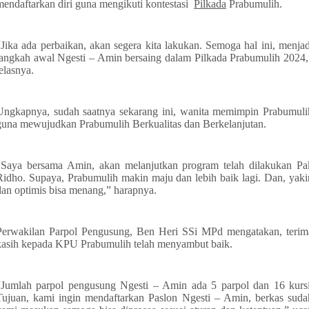
mendaftarkan diri guna mengikuti kontestasi
Pilkada
Prabumulih.
“Jika ada perbaikan, akan segera kita lakukan. Semoga hal ini, menjad
langkah awal Ngesti – Amin bersaing dalam Pilkada Prabumulih 2024,
jelasnya.
Ungkapnya, sudah saatnya sekarang ini, wanita memimpin Prabumuli
guna mewujudkan Prabumulih Berkualitas dan Berkelanjutan.
“Saya bersama Amin, akan melanjutkan program telah dilakukan Pa
Ridho. Supaya, Prabumulih makin maju dan lebih baik lagi. Dan, yaki
dan optimis bisa menang,” harapnya.
Perwakilan Parpol Pengusung, Ben Heri SSi MPd mengatakan, terim
kasih kepada KPU Prabumulih telah menyambut baik.
“Jumlah parpol pengusung Ngesti – Amin ada 5 parpol dan 16 kursi
Tujuan, kami ingin mendaftarkan Paslon Ngesti – Amin, berkas suda