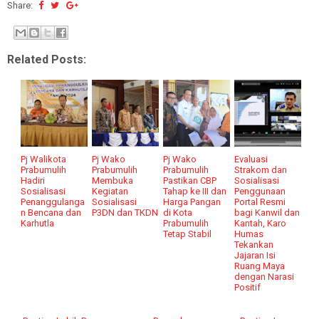
Share:
Related Posts:
Pj Walikota
Pj Wako
Pj Wako
Evaluasi
Prabumulih
Prabumulih
Prabumulih
Strakom dan
Hadiri
Membuka
Pastikan CBP
Sosialisasi
Sosialisasi
Kegiatan
Tahap ke III dan
Penggunaan
Penanggulanga
Sosialisasi
Harga Pangan
Portal Resmi
n Bencana dan
P3DN dan TKDN
di Kota
bagi Kanwil dan
Karhutla
Prabumulih
Kantah, Karo
Tetap Stabil
Humas
Tekankan
Jajaran Isi
Ruang Maya
dengan Narasi
Positif