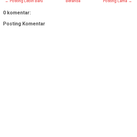
← Posting Lebih Baru
Beranda
Posting Lama →
0 komentar:
Posting Komentar