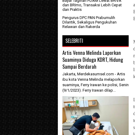
Bayar Tagihan PDAM Lewat BRIVA
dan BRImo, Transaksi Lebih Cepat
dan Praktis
Pengurus DPC PAN Prabumulih
Dilantik, Sekaligus Pengukuhan
Relawan dan Rakerda
SELEBRITI
Artis Venna Melinda Laporkan
Suaminya Diduga KDRT, Hidung
Sampai Berdarah
Jakarta, Merdekasumsel.com - Artis
k
ibu kota Venna Melinda melaporkan
suaminya, Ferry Irawan ke polisi, Senin
(9/1/2023). Ferry Irawan dilap...