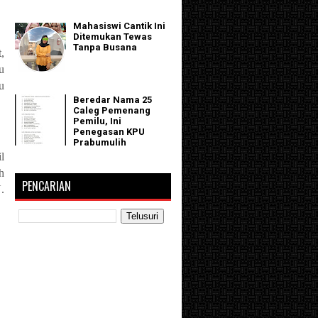
Mahasiswi Cantik Ini
Ditemukan Tewas
Tanpa Busana
,
u
u
Beredar Nama 25
Caleg Pemenang
Pemilu, Ini
Penegasan KPU
Prabumulih
l
h
PENCARIAN
.