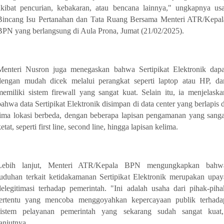
akibat pencurian, kebakaran, atau bencana lainnya," ungkapnya usa
Bincang Isu Pertanahan dan Tata Ruang Bersama Menteri ATR/Kepal
BPN yang berlangsung di Aula Prona, Jumat (21/02/2025).
Menteri Nusron juga menegaskan bahwa Sertipikat Elektronik dapa
dengan mudah dicek melalui perangkat seperti laptop atau HP, da
memiliki sistem firewall yang sangat kuat. Selain itu, ia menjelaska
bahwa data Sertipikat Elektronik disimpan di data center yang berlapis d
lima lokasi berbeda, dengan beberapa lapisan pengamanan yang sanga
etat, seperti first line, second line, hingga lapisan kelima.
Lebih lanjut, Menteri ATR/Kepala BPN mengungkapkan bahw
tuduhan terkait ketidakamanan Sertipikat Elektronik merupakan upay
delegitimasi terhadap pemerintah. "Ini adalah usaha dari pihak-piha
tertentu yang mencoba menggoyahkan kepercayaan publik terhada
sistem pelayanan pemerintah yang sekarang sudah sangat kuat,
lanjutnya.