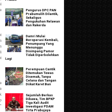
i
a
Pengurus DPC PAN
Prabumulih Dilantik,
Sekaligus
Pengukuhan Relawan
dan Rakerda
t
Damri Mulai
Beroperasi Kembali,
n
Penumpang Yang
n
Menunggu
Disimpang Pamor
i
Tidak Diperbolehkan
t
Lagi
Perempuan Cantik
Ditemukan Tewas
Disemak, Tanpa
Celana dan Tangan
a
Diikat Karet Ban
a
k
Sejumlah Berkas
Dibawa, Tim BPKP
p
Tiga Kali Audit
"
Investigasi PDAM
Tirta Prabujaya