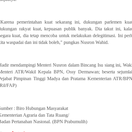
"Karena pemerintahan kuat sekarang ini, dukungan parlemen kuat
dukungan rakyat kuat, kepuasan publik banyak. Dia takut ini, kala
negara kuat, dia tetap mencoba untuk melakukan delegitimasi. Ini perl
kita waspadai dan ini tidak boleh," pungkas Nusron Wahid.
Hadir mendampingi Menteri Nusron dalam Bincang Isu siang ini, Waki
Menteri ATR/Wakil Kepala BPN, Ossy Dermawan; beserta sejumla
Pejabat Pimpinan Tinggi Madya dan Pratama Kementerian ATR/BPN
(Ril/FAP)
Sumber : Biro Hubungan Masyarakat
Kementerian Agraria dan Tata Ruang/
Badan Pertanahan Nasional. (BPN Prabumulih)