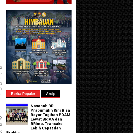
a
,
k
h
n
k
Berita Populer
Arsip
Nasabah BRI
Prabumulih Kini Bisa
Bayar Tagihan PDAM
p
Lewat BRIVA dan
a
BRImo, Transaksi
Lebih Cepat dan
g
Praktis