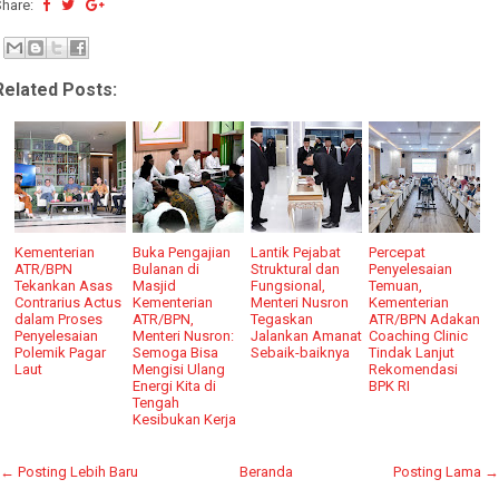
Share:
Related Posts:
Kementerian
Buka Pengajian
Lantik Pejabat
Percepat
ATR/BPN
Bulanan di
Struktural dan
Penyelesaian
Tekankan Asas
Masjid
Fungsional,
Temuan,
Contrarius Actus
Kementerian
Menteri Nusron
Kementerian
dalam Proses
ATR/BPN,
Tegaskan
ATR/BPN Adakan
Penyelesaian
Menteri Nusron:
Jalankan Amanat
Coaching Clinic
Polemik Pagar
Semoga Bisa
Sebaik-baiknya
Tindak Lanjut
Laut
Mengisi Ulang
Rekomendasi
Energi Kita di
BPK RI
Tengah
Kesibukan Kerja
← Posting Lebih Baru
Beranda
Posting Lama →