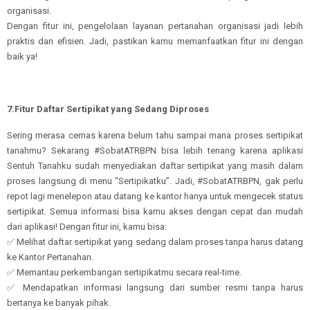
organisasi.
Dengan fitur ini, pengelolaan layanan pertanahan organisasi jadi lebih
praktis dan efisien. Jadi, pastikan kamu memanfaatkan fitur ini dengan
baik ya!
7.
Fitur Daftar Sertipikat yang Sedang Diproses
Sering merasa cemas karena belum tahu sampai mana proses sertipikat
tanahmu? Sekarang #SobatATRBPN bisa lebih tenang karena aplikasi
Sentuh Tanahku sudah menyediakan daftar sertipikat yang masih dalam
proses langsung di menu “Sertipikatku”. Jadi, #SobatATRBPN, gak perlu
repot lagi menelepon atau datang ke kantor hanya untuk mengecek status
sertipikat. Semua informasi bisa kamu akses dengan cepat dan mudah
dari aplikasi! Dengan fitur ini, kamu bisa:
✅ Melihat daftar sertipikat yang sedang dalam proses tanpa harus datang
ke Kantor Pertanahan.
✅ Memantau perkembangan sertipikatmu secara real-time.
✅ Mendapatkan informasi langsung dari sumber resmi tanpa harus
bertanya ke banyak pihak.