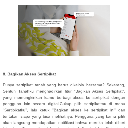
8.
Bagikan Akses Sertipikat
Punya sertipikat tanah yang harus dikelola bersama? Sekarang,
Sentuh Tanahku menghadirkan fitur "Bagikan Akses Sertipikat",
yang memungkinkan kamu berbagi akses ke sertipikat dengan
pengguna lain secara digital.Cukup pilih sertipikatmu di menu
"Sertipikatku", lalu ketuk "Bagikan akses ke sertipikat ini" dan
tentukan siapa yang bisa melihatnya. Pengguna yang kamu pilih
akan langsung mendapatkan notifikasi bahwa mereka telah diberi