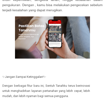
pengukuran. Dengan , kamu bisa melakukan pengecekan sebelum
terjadi kesalahan yang dapat merugikan.
✨
Jangan Sampai Ketinggalan!
✨
Dengan berbagai fitur baru ini, Sentuh Tanahku terus berinovasi
untuk menghadirkan layanan pertanahan yang lebih cepat, lebih
mudah, dan lebih nyaman bagi semua pengguna.