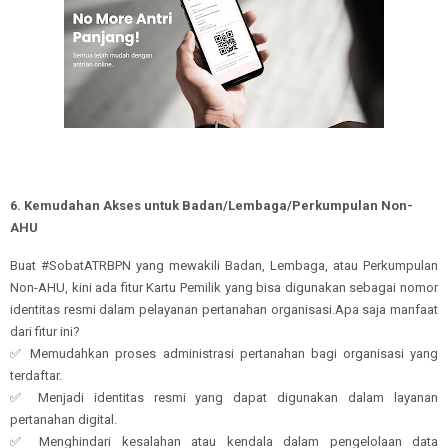
6.
Kemudahan Akses untuk Badan/Lembaga/Perkumpulan Non-
AHU
Buat #SobatATRBPN yang mewakili Badan, Lembaga, atau Perkumpulan
Non-AHU, kini ada fitur Kartu Pemilik yang bisa digunakan sebagai nomor
identitas resmi dalam pelayanan pertanahan organisasi.Apa saja manfaat
dari fitur ini?
✅ Memudahkan proses administrasi pertanahan bagi organisasi yang
terdaftar.
✅ Menjadi identitas resmi yang dapat digunakan dalam layanan
pertanahan digital.
✅ Menghindari kesalahan atau kendala dalam pengelolaan data