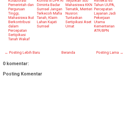
Kolaborasi
Komisi III DPR RI
Terjunkan 500
Refleksi 65
Pemerintah dan
Diminta Badar
Mahasiswa KKN
Tahun UUPA,
Perguruan
Sumsel Jangan
Tematik, Menteri
Percepatan
Tinggi,
Terkecoh Mafia
Nusron:
Layanan Jadi
Mahasiswa Ikut
Tanah, Klaim
Tuntaskan
Pekerjaan
Berkontribusi
Lahan Kajati
Sertipikasi Aset
Utama
dalam
Sumsel
Umat
Kementerian
Percepatan
ATR/BPN
Sertipikasi
Tanah Wakaf
← Posting Lebih Baru
Beranda
Posting Lama →
0 komentar:
Posting Komentar