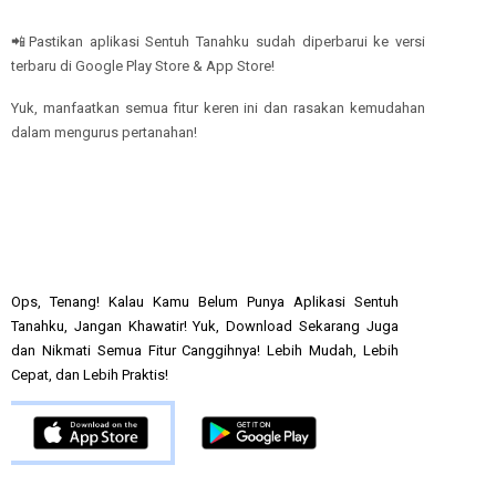
📲
Pastikan aplikasi Sentuh Tanahku sudah diperbarui ke versi
terbaru di Google Play Store & App Store!
Yuk, manfaatkan semua fitur keren ini dan rasakan kemudahan
dalam mengurus pertanahan!
Ops, Tenang! Kalau Kamu Belum Punya Aplikasi Sentuh
Tanahku, Jangan Khawatir! Yuk, Download Sekarang Juga
dan Nikmati Semua Fitur Canggihnya! Lebih Mudah, Lebih
Cepat, dan Lebih Praktis!