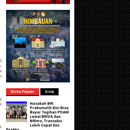
l
.
a
n
Berita Populer
Arsip
g
k
Nasabah BRI
Prabumulih Kini Bisa
Bayar Tagihan PDAM
Lewat BRIVA dan
BRImo, Transaksi
Lebih Cepat dan
k
Praktis