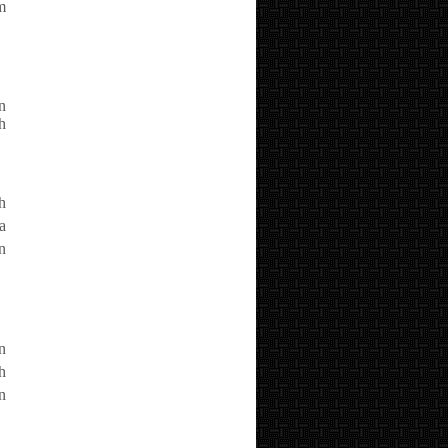
m
n
h
h
a
n
n
h
n