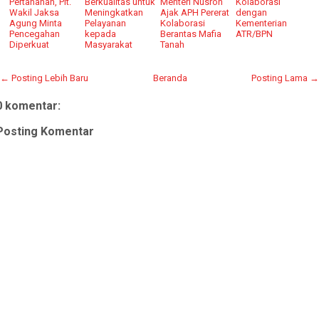
Pertanahan, Plt.
Berkualitas untuk
Menteri Nusron
Kolaborasi
Wakil Jaksa
Meningkatkan
Ajak APH Pererat
dengan
Agung Minta
Pelayanan
Kolaborasi
Kementerian
Pencegahan
kepada
Berantas Mafia
ATR/BPN
Diperkuat
Masyarakat
Tanah
← Posting Lebih Baru
Beranda
Posting Lama →
0 komentar:
Posting Komentar