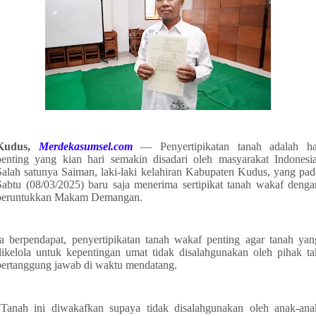
Kudus,
Merdekasumsel.com
— Penyertipikatan tanah adalah ha
penting yang kian hari semakin disadari oleh masyarakat Indonesia
Salah satunya Saiman, laki-laki kelahiran Kabupaten Kudus, yang pad
Sabtu (08/03/2025) baru saja menerima sertipikat tanah wakaf denga
peruntukkan Makam Demangan.
Ia berpendapat, penyertipikatan tanah wakaf penting agar tanah yan
dikelola untuk kepentingan umat tidak disalahgunakan oleh pihak ta
bertanggung jawab di waktu mendatang.
“Tanah ini diwakafkan supaya tidak disalahgunakan oleh anak-ana