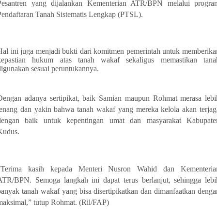
Pesantren yang dijalankan Kementerian ATR/BPN melalui progra
Pendaftaran Tanah Sistematis Lengkap (PTSL).
Hal ini juga menjadi bukti dari komitmen pemerintah untuk memberika
kepastian hukum atas tanah wakaf sekaligus memastikan tana
digunakan sesuai peruntukannya.
Dengan adanya sertipikat, baik Samian maupun Rohmat merasa lebi
tenang dan yakin bahwa tanah wakaf yang mereka kelola akan terjag
dengan baik untuk kepentingan umat dan masyarakat Kabupate
Kudus.
“Terima kasih kepada Menteri Nusron Wahid dan Kementeria
ATR/BPN. Semoga langkah ini dapat terus berlanjut, sehingga lebi
banyak tanah wakaf yang bisa disertipikatkan dan dimanfaatkan denga
maksimal,” tutup Rohmat. (Ril/FAP)