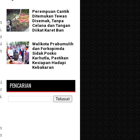
Perempuan Cantik
Ditemukan Tewas
Disemak, Tanpa
n
Celana dan Tangan
,
Diikat Karet Ban
m
i
Walikota Prabumulih
dan Forkopimda
h
Sidak Posko
Karhutla, Pastikan
Kesiapan Hadapi
Kebakaran
i
PENCARIAN
r
k
n
n