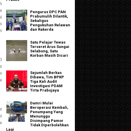
h
a
Pengurus DPC PAN
Prabumulih Dilantik,
i
Sekaligus
n
Pengukuhan Relawan
dan Rakerda
n
Satu Pelajar Tewas
Terseret Arus Sungai
Selabung, Satu
Korban Masih Dicari
0
t
n
Sejumlah Berkas
Dibawa, Tim BPKP
a
Tiga Kali Audit
Investigasi PDAM
Tirta Prabujaya
Damri Mulai
Beroperasi Kembali,
t
Penumpang Yang
i
Menunggu
Disimpang Pamor
a
Tidak Diperbolehkan
Lagi