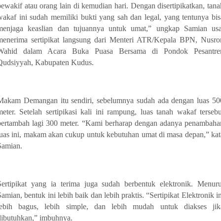
pewakif atau orang lain di kemudian hari. Dengan disertipikatkan, tana
wakaf ini sudah memiliki bukti yang sah dan legal, yang tentunya bis
menjaga keaslian dan tujuannya untuk umat,” ungkap Samian usa
menerima sertipikat langsung dari Menteri ATR/Kepala BPN, Nusro
Wahid dalam Acara Buka Puasa Bersama di Pondok Pesantre
Qudsiyyah, Kabupaten Kudus.
Makam Demangan itu sendiri, sebelumnya sudah ada dengan luas 50
meter. Setelah sertipikasi kali ini rampung, luas tanah wakaf tersebu
bertambah lagi 300 meter. “Kami berharap dengan adanya penambaha
luas ini, makam akan cukup untuk kebutuhan umat di masa depan,” kat
Samian.
Sertipikat yang ia terima juga sudah berbentuk elektronik. Menuru
Samian, bentuk ini lebih baik dan lebih praktis. “Sertipikat Elektronik in
lebih bagus, lebih simple, dan lebih mudah untuk diakses jik
dibutuhkan,” imbuhnya.