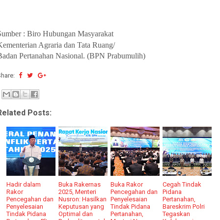
Sumber : Biro Hubungan Masyarakat
Kementerian Agraria dan Tata Ruang/
Badan Pertanahan Nasional. (BPN Prabumulih)
Share:
Related Posts:
Hadir dalam
Buka Rakernas
Buka Rakor
Cegah Tindak
Rakor
2025, Menteri
Pencegahan dan
Pidana
Pencegahan dan
Nusron: Hasilkan
Penyelesaian
Pertanahan,
Penyelesaian
Keputusan yang
Tindak Pidana
Bareskrim Polri
Tindak Pidana
Optimal dan
Pertanahan,
Tegaskan