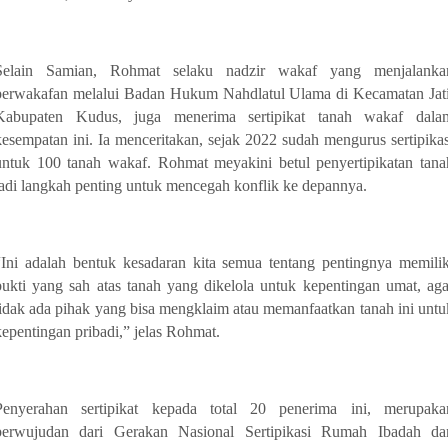
Selain Samian, Rohmat selaku nadzir wakaf yang menjalanka
perwakafan melalui Badan Hukum Nahdlatul Ulama di Kecamatan Jati
Kabupaten Kudus, juga menerima sertipikat tanah wakaf dala
kesempatan ini. Ia menceritakan, sejak 2022 sudah mengurus sertipikas
untuk 100 tanah wakaf. Rohmat meyakini betul penyertipikatan tana
jadi langkah penting untuk mencegah konflik ke depannya.
“Ini adalah bentuk kesadaran kita semua tentang pentingnya memilik
bukti yang sah atas tanah yang dikelola untuk kepentingan umat, aga
tidak ada pihak yang bisa mengklaim atau memanfaatkan tanah ini untu
kepentingan pribadi,” jelas Rohmat.
Penyerahan sertipikat kepada total 20 penerima ini, merupaka
perwujudan dari Gerakan Nasional Sertipikasi Rumah Ibadah da