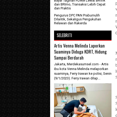
Bayar Tagihan PDAM Lewat BRIVA
dan BRImo, Transaksi Lebih Cepat
dan Praktis
Pengurus DPC PAN Prabumulih
Dilantik, Sekaligus Pengukuhan
Relawan dan Rakerda
SELEBRITI
Artis Venna Melinda Laporkan
Suaminya Diduga KDRT, Hidung
Sampai Berdarah
Jakarta, Merdekasumsel.com - Artis
ibu kota Venna Melinda melaporkan
suaminya, Ferry Irawan ke polisi, Senin
(9/1/2023). Ferry Irawan dilap...