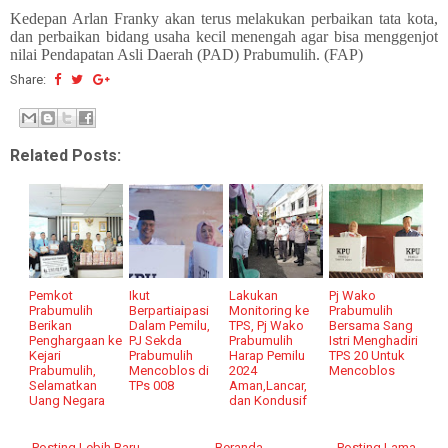
Kedepan Arlan Franky akan terus melakukan perbaikan tata kota,
dan perbaikan bidang usaha kecil menengah agar bisa menggenjot
nilai Pendapatan Asli Daerah (PAD) Prabumulih. (FAP)
Share:
Related Posts:
Pemkot
Ikut
Lakukan
Pj Wako
Prabumulih
Berpartiaipasi
Monitoring ke
Prabumulih
Berikan
Dalam Pemilu,
TPS, Pj Wako
Bersama Sang
Penghargaan ke
PJ Sekda
Prabumulih
Istri Menghadiri
Kejari
Prabumulih
Harap Pemilu
TPS 20 Untuk
Prabumulih,
Mencoblos di
2024
Mencoblos
Selamatkan
TPs 008
Aman,Lancar,
Uang Negara
dan Kondusif
← Posting Lebih Baru
Beranda
Posting Lama →