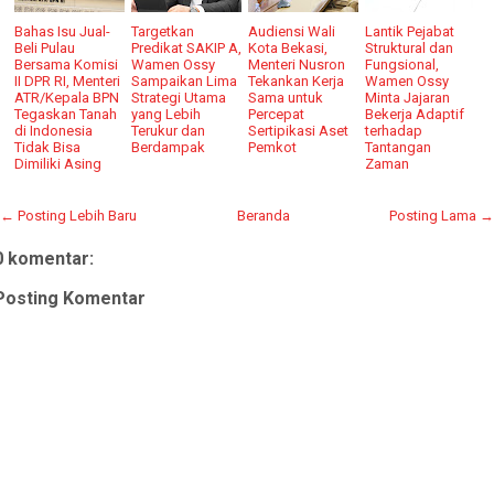
Bahas Isu Jual-
Targetkan
Audiensi Wali
Lantik Pejabat
Beli Pulau
Predikat SAKIP A,
Kota Bekasi,
Struktural dan
Bersama Komisi
Wamen Ossy
Menteri Nusron
Fungsional,
II DPR RI, Menteri
Sampaikan Lima
Tekankan Kerja
Wamen Ossy
ATR/Kepala BPN
Strategi Utama
Sama untuk
Minta Jajaran
Tegaskan Tanah
yang Lebih
Percepat
Bekerja Adaptif
di Indonesia
Terukur dan
Sertipikasi Aset
terhadap
Tidak Bisa
Berdampak
Pemkot
Tantangan
Dimiliki Asing
Zaman
← Posting Lebih Baru
Beranda
Posting Lama →
0 komentar:
Posting Komentar