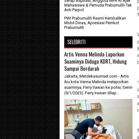
Serap Aspirasi, Anggota MPR RI Ajak
Mahasiswa & Pemuda Prabumulih Tak
Anti Parpol
PWI Prabumulih Resmi Kembalikan
Mobil Dinas, Apresiasi Pemkot
Prabumulih
SELEBRITI
Artis Venna Melinda Laporkan
Suaminya Diduga KDRT, Hidung
b
Sampai Berdarah
Jakarta, Merdekasumsel.com - Artis
ibu kota Venna Melinda melaporkan
suaminya, Ferry Irawan ke polisi, Senin
(9/1/2023). Ferry Irawan dilap...