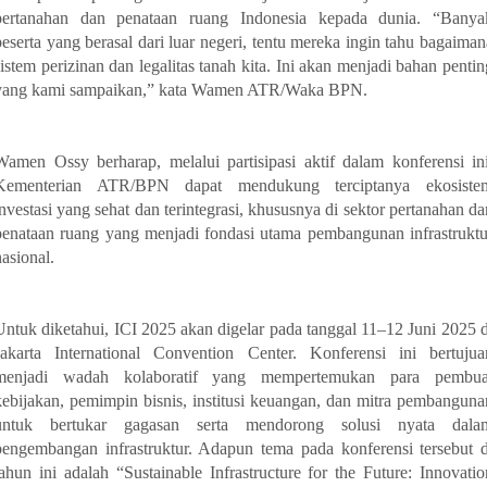
pertanahan dan penataan ruang Indonesia kepada dunia. “Banya
peserta yang berasal dari luar negeri, tentu mereka ingin tahu bagaiman
sistem perizinan dan legalitas tanah kita. Ini akan menjadi bahan pentin
yang kami sampaikan,” kata Wamen ATR/Waka BPN.
Wamen Ossy berharap, melalui partisipasi aktif dalam konferensi ini
Kementerian ATR/BPN dapat mendukung terciptanya ekosiste
investasi yang sehat dan terintegrasi, khususnya di sektor pertanahan da
penataan ruang yang menjadi fondasi utama pembangunan infrastruktu
nasional.
Untuk diketahui, ICI 2025 akan digelar pada tanggal 11–12 Juni 2025 d
Jakarta International Convention Center. Konferensi ini bertujua
menjadi wadah kolaboratif yang mempertemukan para pembua
kebijakan, pemimpin bisnis, institusi keuangan, dan mitra pembanguna
untuk bertukar gagasan serta mendorong solusi nyata dala
pengembangan infrastruktur. Adapun tema pada konferensi tersebut d
tahun ini adalah “Sustainable Infrastructure for the Future: Innovatio