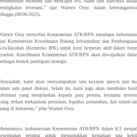
pertumbuhan ekonomi kita mencapai 8%. Salah satu kuncinya adala
peningkatan investasi,” ujar Wamen Ossy, dalam keterangannya
Minggu (08/06/2025).
Wamen Ossy menyebut Kementerian ATR/BPN mendapat kehormata
dari Kementerian Koordinator Bidang Infrastruktur dan Pembanguna
Kewilayahan (Kemenko IPK) untuk turut berperan aktif dalam foru
tersebut. Keterlibatan Kementerian ATR/BPN akan diwujudkan dala
erbagai bentuk partisipasi strategis.
“Insyaallah, kami akan menyampaikan satu keynote speech dan iku
dalam satu panel diskusi. Selain itu, kami juga akan membuka boot
informasi yang menjelaskan kepada para peserta, terutama investo
asing, terkait mekanisme perizinan, legalitas pertanahan, dan sistem tat
ruang di Indonesia,” jelas Wamen Ossy.
Menurutnya, keikutsertaan Kementerian ATR/BPN dalam ICI menjad
kesempatan penting untuk menunjukkan kemajuan tata kelol