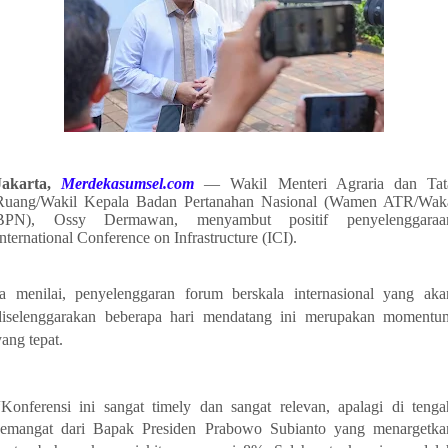
Jakarta,
Merdekasumsel.com
— Wakil Menteri Agraria dan Tat
Ruang/Wakil Kepala Badan Pertanahan Nasional (Wamen ATR/Wak
BPN), Ossy Dermawan, menyambut positif penyelenggaraa
International Conference on Infrastructure (ICI).
Ia menilai, penyelenggaran forum berskala internasional yang aka
diselenggarakan beberapa hari mendatang ini merupakan momentu
yang tepat.
“Konferensi ini sangat timely dan sangat relevan, apalagi di tenga
semangat dari Bapak Presiden Prabowo Subianto yang menargetka