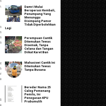
h
,
Damri Mulai
Beroperasi Kembali,
Penumpang Yang
Menunggu
Disimpang Pamor
Tidak Diperbolehkan
n
Lagi
n
m
Perempuan Cantik
Ditemukan Tewas
m
Disemak, Tanpa
Celana dan Tangan
Diikat Karet Ban
Mahasiswi Cantik Ini
t
Ditemukan Tewas
h
Tanpa Busana
r
a
Beredar Nama 25
Caleg Pemenang
Pemilu, Ini
Penegasan KPU
i
Prabumulih
a