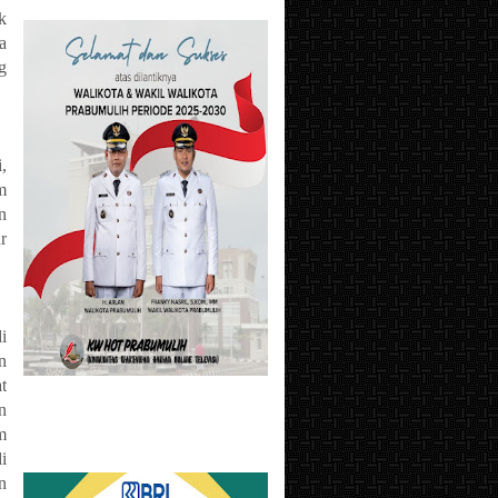
k
a
g
,
m
n
r
i
n
t
n
m
i
n