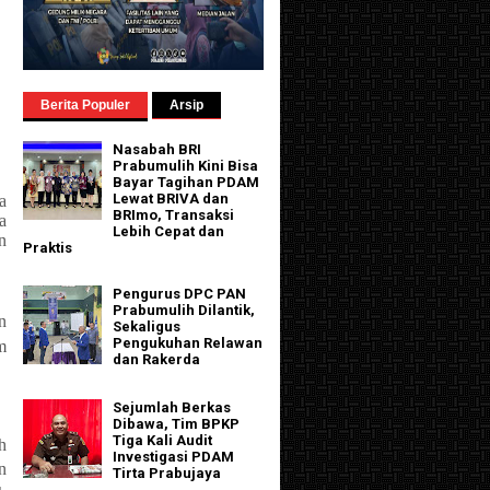
Berita Populer
Arsip
Nasabah BRI
Prabumulih Kini Bisa
Bayar Tagihan PDAM
Lewat BRIVA dan
a
BRImo, Transaksi
a
Lebih Cepat dan
n
Praktis
Pengurus DPC PAN
Prabumulih Dilantik,
n
Sekaligus
Pengukuhan Relawan
m
dan Rakerda
Sejumlah Berkas
Dibawa, Tim BPKP
Tiga Kali Audit
h
Investigasi PDAM
n
Tirta Prabujaya