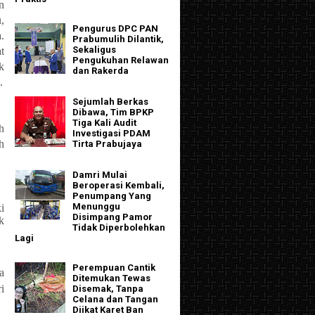
n
,
Pengurus DPC PAN
.
Prabumulih Dilantik,
Sekaligus
t
Pengukuhan Relawan
k
dan Rakerda
.
Sejumlah Berkas
Dibawa, Tim BPKP
Tiga Kali Audit
h
Investigasi PDAM
h
Tirta Prabujaya
Damri Mulai
Beroperasi Kembali,
Penumpang Yang
Menunggu
i
Disimpang Pamor
k
Tidak Diperbolehkan
Lagi
Perempuan Cantik
a
Ditemukan Tewas
i
Disemak, Tanpa
Celana dan Tangan
Diikat Karet Ban