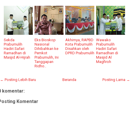
Sekda
Eks Bioskop
Akhirnya, RAPBD
Wawako
Prabumulih
Nasional
Kota Prabumulih
Prabumulih
Hadiri Safari
Dihibahkan ke
Disahkan oleh
Hadiri Safari
Ramadhan di
Pemkot
DPRD Prabumulih
Ramadhan di
Masjid Al-Hijrah
Prabumulih, Ini
Masjid Al
Tanggapan
Magfiroh
Ridho..
← Posting Lebih Baru
Beranda
Posting Lama →
0 komentar:
Posting Komentar