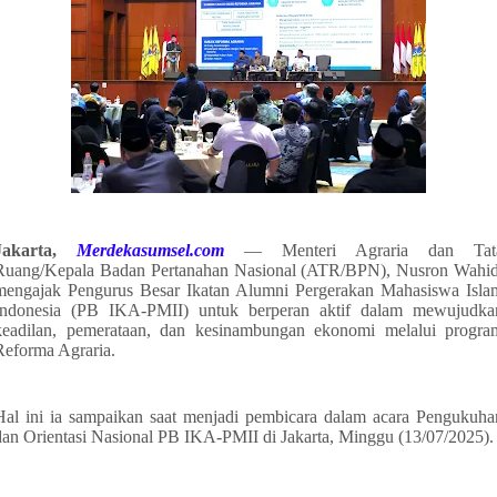
Jakarta,
Merdekasumsel.com
— Menteri Agraria dan Tat
Ruang/Kepala Badan Pertanahan Nasional (ATR/BPN), Nusron Wahid
mengajak Pengurus Besar Ikatan Alumni Pergerakan Mahasiswa Isla
Indonesia (PB IKA-PMII) untuk berperan aktif dalam mewujudka
keadilan, pemerataan, dan kesinambungan ekonomi melalui progra
Reforma Agraria.
Hal ini ia sampaikan saat menjadi pembicara dalam acara Pengukuha
dan Orientasi Nasional PB IKA-PMII di
Jakarta, Minggu (13/07/2025).