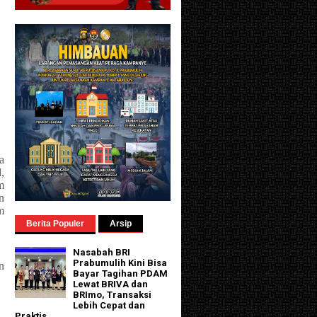
a
,
m
n
m
Berita Populer
Arsip
Nasabah BRI
Prabumulih Kini Bisa
n
Bayar Tagihan PDAM
Lewat BRIVA dan
BRImo, Transaksi
Lebih Cepat dan
Praktis