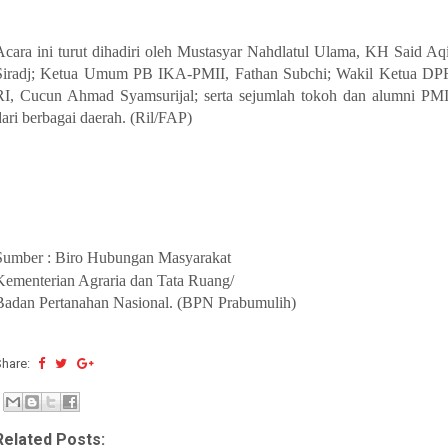
Acara ini turut dihadiri oleh Mustasyar Nahdlatul Ulama, KH Said Aqi
Siradj; Ketua Umum PB IKA-PMII, Fathan Subchi; Wakil Ketua DP
RI, Cucun Ahmad Syamsurijal; serta sejumlah tokoh dan alumni PMI
dari berbagai daerah. (Ril/FAP)
Sumber : Biro Hubungan Masyarakat
Kementerian Agraria dan Tata Ruang/
Badan Pertanahan Nasional. (BPN Prabumulih)
Share:
Related Posts: