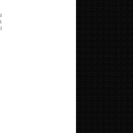
l
R
I