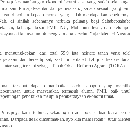
“Prinsip kesinambungan ekonomi berarti apa yang sudah ada janga
dimatikan. Prinsip keadilan dan pemerataan, jika ada sesuatu yang baru
jangan diberikan kepada mereka yang sudah mendapatkan sebelumnya
Nah, di sinilah sebenarnya terbuka peluang bagi Sahabat-sahaba
sekalian, keluarga besar PMII, NU, Muhammadiyah, dan kelompo
masyarakat lainnya, untuk mengisi ruang tersebut,” ujar Menteri Nusron
Ia mengungkapkan, dari total 55,9 juta hektare tanah yang tela
terpetakan dan bersertipikat, saat ini terdapat 1,4 juta hektare tana
telantar yang tercatat sebagai Tanah Objek Reforma Agraria (TORA).
Tanah tersebut dapat dimanfaatkan oleh siapapun yang memilik
kepentingan untuk masyarakat, termasuk alumni PMII, baik untu
kepentingan pendidikan maupun pemberdayaan ekonomi umat.
“Prinsipnya kami terbuka, sekarang ini ada potensi luar biasa berup
tanah. Daripada tidak dimanfaatkan, ayo kita manfaatkan,” tutur Menter
Nusron.