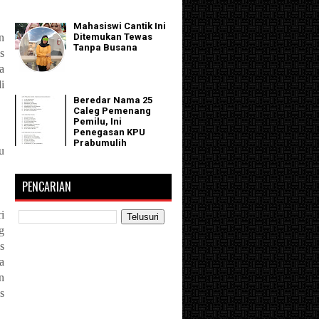
Mahasiswi Cantik Ini
n
Ditemukan Tewas
Tanpa Busana
s
a
i
Beredar Nama 25
Caleg Pemenang
Pemilu, Ini
Penegasan KPU
Prabumulih
u
PENCARIAN
i
g
s
a
n
s