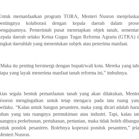
Untuk memanfaatkan program TORA, Menteri Nusron menjelaska
pentingnya kolaborasi dengan kepala daerah dalam prose
pengajuannya. Pemerintah pusat menetapkan objek tanah, sementar
kepala daerah selaku Ketua Gugus Tugas Reforma Agraria (GTRA) d
tingkat daerahlah yang menentukan subjek atau penerima manfaat.
“Maka itu penting bersinergi dengan bupati/wali kota. Mereka yang tah
siapa yang layak menerima manfaat tanah reforma ini,” imbuhnya.
Atas segala bentuk pemanfaatan tanah yang akan dilakukan, Menter
Nusron mengingatkan untuk tetap mengacu pada tata ruang yan
berlaku. “Kalau untuk bangun pesantren, maka yang dicari adalah haru
lahan yang tata ruangnya permukiman atau industri. Tapi, kalau tat
ruangnya perkebunan, pertahanan, pertanian, maka tidak boleh dibangu
untuk pondok pesantren. Bolehnya koperasi pondok pesantren,” jela
Menteri Nusron.