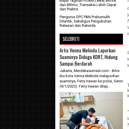
Bayar Tagihan PDAM Lewat BRIVA
dan BRImo, Transaksi Lebih Cepat
dan Praktis
Pengurus DPC PAN Prabumulih
Dilantik, Sekaligus Pengukuhan
Relawan dan Rakerda
SELEBRITI
Artis Venna Melinda Laporkan
Suaminya Diduga KDRT, Hidung
Sampai Berdarah
Jakarta, Merdekasumsel.com - Artis
ibu kota Venna Melinda melaporkan
suaminya, Ferry Irawan ke polisi, Senin
(9/1/2023). Ferry Irawan dilap...