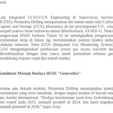
asir.
Lalu Integrated CCS/CCUS Engineering & Supervisory Service
(ICESS), Pertamina Drilling memposisikan diri dalam rantai nilai Carbo
Capture and Storage (CCS), khususnya di sisi penyimpanan CO₂ yan
menjadi potensi besar Indonesia dalam dekarbonisasi. AI-SEE-U, Siste
pengawasan HSSE berbasis Vision AI ini meningkatkan pengawasa
keselamatan kerja di lokasi rig, meminimalkan potensi insiden akiba
kelalaian manusia. Serta iGOS (Integrated Gas Monitoring System)
iGOS mengintegrasikan pembacaan sensor gas secara real-time da
dikombinasikan dengan data cuaca untuk pemodelan sebaran gas
mendukung respons cepat jika terjadi insiden.
Komitmen Menuju Budaya HSSE "Generative"
Selama satu dekade terakhir, Pertamina Drilling menunjukkan kinerj
keselamatan yang terus membaik, dengan tingkat insiden di bawah rata
rata standar internasional. “Budaya keselamatan kami terus berkembang
dari reaktif pada 2015, menjadi proaktif di 2024, dan kami targetka
menjadi generatif di 2030,” tegas Avep.