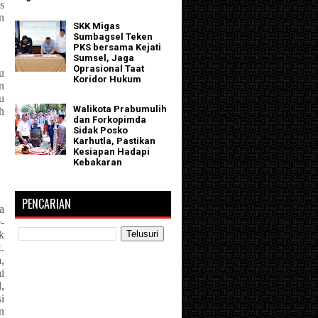
s
n
SKK Migas
Sumbagsel Teken
PKS bersama Kejati
Sumsel, Jaga
Oprasional Taat
u
Koridor Hukum
n
u
Walikota Prabumulih
h
dan Forkopimda
Sidak Posko
Karhutla, Pastikan
Kesiapan Hadapi
Kebakaran
PENCARIAN
a
-
k
.
,
i
,
i
n