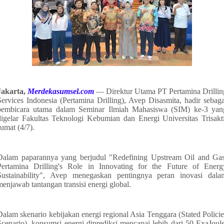
Jakarta,
Merdekasumsel.com
— Direktur Utama PT Pertamina Drillin
Services Indonesia (Pertamina Drilling), Avep Disasmita, hadir sebaga
pembicara utama dalam Seminar Ilmiah Mahasiswa (SIM) ke-3 yan
digelar Fakultas Teknologi Kebumian dan Energi Universitas Trisakti
Jumat (4/7).
Dalam paparannya yang berjudul "Redefining Upstream Oil and Gas
Pertamina Drilling's Role in Innovating for the Future of Energ
Sustainability", Avep menegaskan pentingnya peran inovasi dala
menjawab tantangan transisi energi global.
Dalam skenario kebijakan energi regional Asia Tenggara (Stated Policie
Scenario), konsumsi energi diprediksi mencapai lebih dari 50 ExaJoule