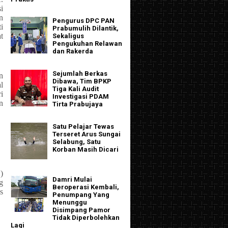
i
n
Pengurus DPC PAN
i
Prabumulih Dilantik,
t
Sekaligus
Pengukuhan Relawan
dan Rakerda
Sejumlah Berkas
n
Dibawa, Tim BPKP
l
Tiga Kali Audit
i
Investigasi PDAM
n
Tirta Prabujaya
Satu Pelajar Tewas
Terseret Arus Sungai
Selabung, Satu
Korban Masih Dicari
)
Damri Mulai
g
Beroperasi Kembali,
s
Penumpang Yang
Menunggu
Disimpang Pamor
Tidak Diperbolehkan
Lagi