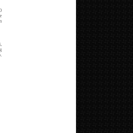
0
e
n
,
g
.