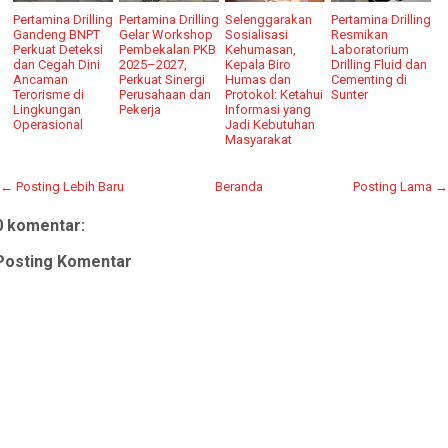
Pertamina Drilling
Pertamina Drilling
Selenggarakan
Pertamina Drilling
Gandeng BNPT
Gelar Workshop
Sosialisasi
Resmikan
Perkuat Deteksi
Pembekalan PKB
Kehumasan,
Laboratorium
dan Cegah Dini
2025–2027,
Kepala Biro
Drilling Fluid dan
Ancaman
Perkuat Sinergi
Humas dan
Cementing di
Terorisme di
Perusahaan dan
Protokol: Ketahui
Sunter
Lingkungan
Pekerja
Informasi yang
Operasional
Jadi Kebutuhan
Masyarakat
← Posting Lebih Baru
Beranda
Posting Lama →
0 komentar:
Posting Komentar