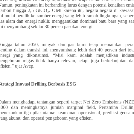
Namun, peningkatan ini berbanding lurus dengan potensi kenaikan emis
karbon hingga 2,5 GtCO₂. Oleh karena itu, negara-negara di kawasa
ini mulai beralih ke sumber energi yang lebih ramah lingkungan, sepert
gas alam dan energi nuklir, menggantikan dominasi batu bara yang saa
ini menyumbang sekitar 30 persen pasokan energi.
Hingga tahun 2050, minyak dan gas bumi tetap memainkan pera
penting dalam transisi ini, menyumbang lebih dari 40 persen dari tota
energi yang dikonsumsi. “Misi kami adalah menjadikan industr
pengeboran migas tidak hanya relevan, tetapi juga berkelanjutan da
efisien,” ujar Avep.
Strategi Inovasi Drilling Berbasis ESG
Dalam
menghadapi tantangan seperti target Net Zero Emissions (NZE
2060 dan meningkatnya jumlah marginal field, Pertamina Drillin
menekankan tiga pilar utama: keamanan operasional, prediksi geosain
yang akurat, dan operasi pengeboran yang efisien.