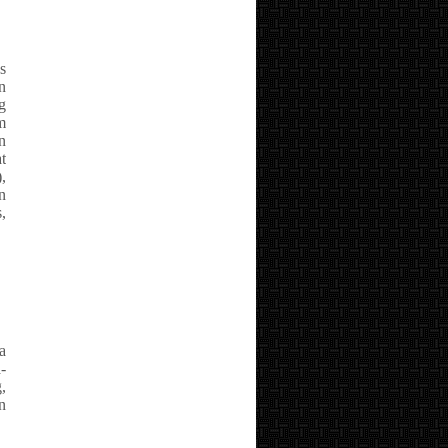
s
n
g
m
n
t
,
n
,
a
-
,
n