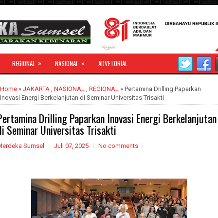
»
»
REGIONAL
NASIONAL
ADVETORIAL
Home
»
JAKARTA
,
NASIONAL
,
REGIONAL
» Pertamina Drilling Paparkan
Inovasi Energi Berkelanjutan di Seminar Universitas Trisakti
Pertamina Drilling Paparkan Inovasi Energi Berkelanjutan
di Seminar Universitas Trisakti
Merdeka Sumsel
Juli 07, 2025
No comments