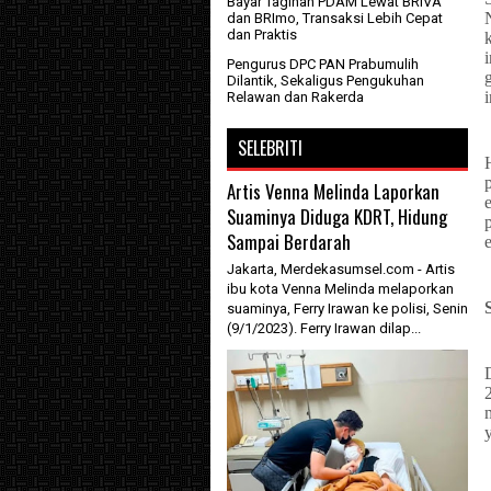
Bayar Tagihan PDAM Lewat BRIVA
dan BRImo, Transaksi Lebih Cepat
dan Praktis
Pengurus DPC PAN Prabumulih
Dilantik, Sekaligus Pengukuhan
Relawan dan Rakerda
SELEBRITI
Artis Venna Melinda Laporkan
Suaminya Diduga KDRT, Hidung
Sampai Berdarah
Jakarta, Merdekasumsel.com - Artis
ibu kota Venna Melinda melaporkan
suaminya, Ferry Irawan ke polisi, Senin
(9/1/2023). Ferry Irawan dilap...