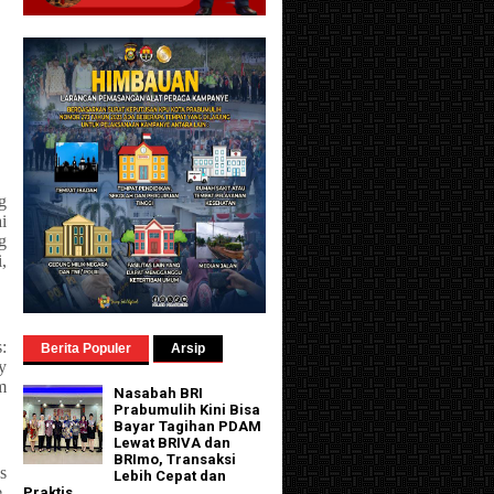
g
i
g
,
:
Berita Populer
Arsip
y
m
Nasabah BRI
Prabumulih Kini Bisa
Bayar Tagihan PDAM
Lewat BRIVA dan
BRImo, Transaksi
s
Lebih Cepat dan
.
Praktis