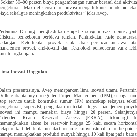
“Sekitar 50–80 persen biaya pengembangan sumur berasal dari aktivita
pengeboran. Maka efisiensi dan inovasi menjadi kunci untuk meneka
biaya sekaligus meningkatkan produktivitas,” jelas Avep.
Pertamina Drilling menghadirkan empat strategi inovasi utama, yait
Efisiensi pengeboran berbiaya rendah, Peningkatan rasio pengurasa
cadangan, Keterlibatan proyek sejak tahap perencanaan awal ata
manajemen proyek end-to-end dan Teknologi pengeboran yang lebi
ramah lingkungan.
Lima Inovasi Unggulan
Dalam presentasinya, Avep memaparkan lima inovasi utama Pertamin
Drilling diantaranya Integrated Project Management (IPM), sebagai one
stop service untuk konstruksi sumur, IPM mencakup rekayasa tekni
pengeboran, supervisi, pengadaan material, hingga manajemen proyek
Inovasi ini mampu menekan biaya hingga 28 persen. Selanjutnya
Extended Reach Reservoir Access (ERRA), teknologi in
memungkinkan akses ke reservoir hingga 25 kaki secara horizontal
delapan kali lebih dalam dari metode konvensional, dan berpotens
mampu meningkatkan produksi minyak hingga 10 kali lipat pada batua