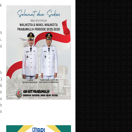
k
n
.
i
h
)
i
h
u
h
n