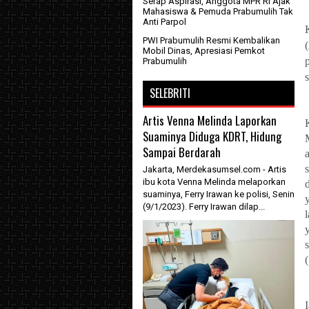
Serap Aspirasi, Anggota MPR RI Ajak
Mahasiswa & Pemuda Prabumulih Tak
Anti Parpol
PWI Prabumulih Resmi Kembalikan
Mobil Dinas, Apresiasi Pemkot
Prabumulih
SELEBRITI
Artis Venna Melinda Laporkan
Suaminya Diduga KDRT, Hidung
Sampai Berdarah
Jakarta, Merdekasumsel.com - Artis
ibu kota Venna Melinda melaporkan
suaminya, Ferry Irawan ke polisi, Senin
(9/1/2023). Ferry Irawan dilap...