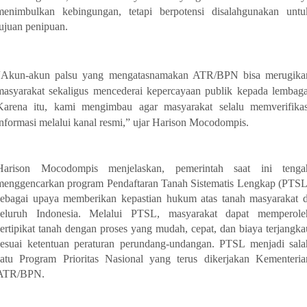
menimbulkan kebingungan, tetapi berpotensi disalahgunakan untu
tujuan penipuan.
“Akun-akun palsu yang mengatasnamakan ATR/BPN bisa merugika
masyarakat sekaligus mencederai kepercayaan publik kepada lembaga
Karena itu, kami mengimbau agar masyarakat selalu memverifikas
informasi melalui kanal resmi,” ujar Harison Mocodompis.
Harison Mocodompis menjelaskan, pemerintah saat ini tenga
menggencarkan program Pendaftaran Tanah Sistematis Lengkap (PTSL
sebagai upaya memberikan kepastian hukum atas tanah masyarakat d
seluruh Indonesia. Melalui PTSL, masyarakat dapat memperole
sertipikat tanah dengan proses yang mudah, cepat, dan biaya terjangka
sesuai ketentuan peraturan perundang-undangan. PTSL menjadi sala
satu Program Prioritas Nasional yang terus dikerjakan Kementeria
ATR/BPN.