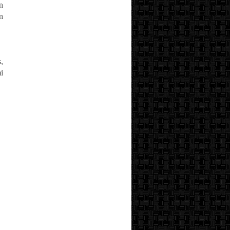
n
n
,
i