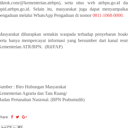
(tiktok.com/@kementerian.atrbpn), serta situs web atrbpn.go.id da
ppid.atrbpn.go.id. Selain itu, masyarakat juga dapat menyampaika
pengaduan melalui WhatsApp Pengaduan di nomor
0811-1068-0000
.
Masyarakat diharapkan semakin waspada terhadap penyebaran hoaks
serta hanya mempercayai informasi yang bersumber dari kanal resm
Kementerian ATR/BPN. (Ril/FAP)
Sumber : Biro Hubungan Masyarakat
Kementerian Agraria dan Tata Ruang/
Badan Pertanahan Nasional. (BPN Prabumulih)
Share: