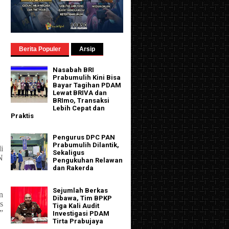
Berita Populer
Arsip
Nasabah BRI
Prabumulih Kini Bisa
Bayar Tagihan PDAM
Lewat BRIVA dan
BRImo, Transaksi
Lebih Cepat dan
Praktis
Pengurus DPC PAN
Prabumulih Dilantik,
i
Sekaligus
N
Pengukuhan Relawan
dan Rakerda
Sejumlah Berkas
n
Dibawa, Tim BPKP
s
Tiga Kali Audit
”
Investigasi PDAM
Tirta Prabujaya