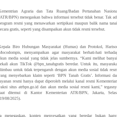
Kementrian Agraria dan Tata Ruang/Badan Pertanahan Nasiona
(ATR/BPN) menegaskan bahwa informasi tersebut tidak benar. Tak ad
program resmi yang menawarkan sertipikasi maupun balik nama tana
secara gratis, seperti yang disampaikan akun tidak resmi tersebut.
Kepala Biro Hubungan Masyarakat (Humas) dan Protokol, Hariso
Mocodompis, menyampaikan agar masyarakat berhati-hati terhada
akun media sosial yang tidak jelas sumbernya. “Kami melihat banya
sekali akun TikTok @bpn_tanahgratis beredar. Untuk itu, masyaraka
diimbau untuk tidak terpengaruh dengan akun media sosial tidak resm
yang menyebarkan klaim seperti ‘BPN Tanah Gratis’. Informasi da
layanan resmi hanya dapat diperoleh melalui kanal resmi Kementerian
yakni situs atrbpn.go.id dan akun media sosial resmi kami,” tegasny
saat ditemui di Kantor Kementerian ATR/BPN, Jakarta, Selas
(19/08/2025).
Ia menegaskan, konten menyesatkan yang beredar bukan hany