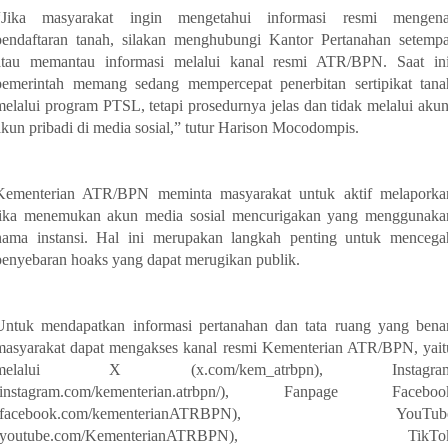
“Jika masyarakat ingin mengetahui informasi resmi mengena
pendaftaran tanah, silakan menghubungi Kantor Pertanahan setempa
atau memantau informasi melalui kanal resmi ATR/BPN. Saat ini
pemerintah memang sedang mempercepat penerbitan sertipikat tana
melalui program PTSL, tetapi prosedurnya jelas dan tidak melalui akun
akun pribadi di media sosial,” tutur Harison Mocodompis.
Kementerian ATR/BPN meminta masyarakat untuk aktif melaporka
jika menemukan akun media sosial mencurigakan yang menggunaka
nama instansi. Hal ini merupakan langkah penting untuk mencega
penyebaran hoaks yang dapat merugikan publik.
Untuk mendapatkan informasi pertanahan dan tata ruang yang benar
masyarakat dapat mengakses kanal resmi Kementerian ATR/BPN, yait
melalui X (x.com/kem_atrbpn), Instagra
(instagram.com/kementerian.atrbpn/), Fanpage Faceboo
(facebook.com/kementerianATRBPN), YouTub
(youtube.com/KementerianATRBPN), TikTo