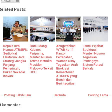
Related Posts:
Kepala Biro
Ikuti Sidang
Anugerahkan
Lantik Pejabat
Humas ATR/BPN:
Kabinet
WTAB ke 11
Struktural,
Sertipikat
Paripurna,
Kantor
Menteri Nusron
Elektronik Jadi
Menteri Nusron
Pertanahan,
Tegaskan
Strategi Jangka
Terima Instruksi
Wamen Ossy
Pentingnya
Panjang
Presiden
Tegaskan Arah
Sistem Rotasi
Pemerintah,
Prabowo Terkait
Birokrasi
Berkala
Bukan Sekadar
HGU
Kementerian
Inovasi
ATR/BPN yang
Bersih dan
Berintegritas
← Posting Lebih Baru
Beranda
Posting Lama →
0 komentar: