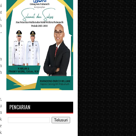
i
t
,
h
-
n
n
h
,
u
PENCARIAN
m
k
e
k