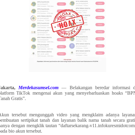
Jakarta,
Merdekasumsel.com
— Belakangan beredar informasi d
platform TikTok mengenai akun yang menyebarluaskan hoaks “BP
Tanah Gratis”.
Akun tersebut mengunggah video yang mengklaim adanya layana
pembuatan sertipikat tanah dan layanan balik nama tanah secara grati
hanya dengan mengklik tautan “daftarsekarang-v11.infokuresmidotcom
pada bio akun tersebut.