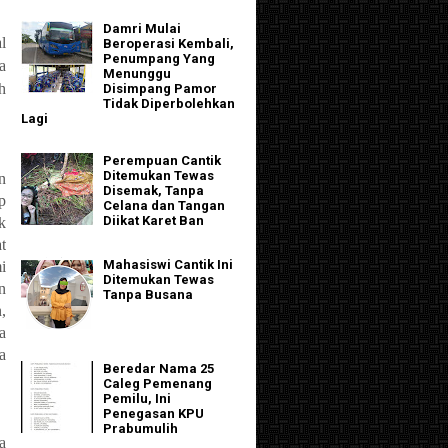
Damri Mulai
l
Beroperasi Kembali,
Penumpang Yang
a
Menunggu
h
Disimpang Pamor
Tidak Diperbolehkan
Lagi
Perempuan Cantik
Ditemukan Tewas
n
Disemak, Tanpa
p
Celana dan Tangan
Diikat Karet Ban
k
t
Mahasiswi Cantik Ini
i
Ditemukan Tewas
n
Tanpa Busana
,
a
a
Beredar Nama 25
Caleg Pemenang
Pemilu, Ini
Penegasan KPU
Prabumulih
a