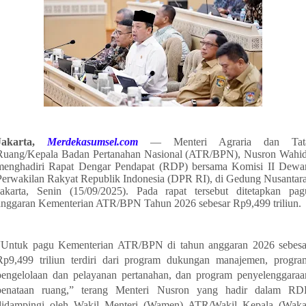
Jakarta,
Merdekasumsel.com
— Menteri Agraria dan Tat
Ruang/Kepala Badan Pertanahan Nasional (ATR/BPN), Nusron Wahid
menghadiri Rapat Dengar Pendapat (RDP) bersama Komisi II Dewa
Perwakilan Rakyat Republik Indonesia (DPR RI), di Gedung Nusantara
Jakarta, Senin (15/09/2025). Pada rapat tersebut ditetapkan pag
anggaran Kementerian ATR
/BPN Tahun 2026 sebesar Rp9,499 triliun.
“Untuk pagu Kementerian ATR/BPN di tahun anggaran 2026 sebesa
Rp9,499 triliun terdiri dari program dukungan manajemen, progra
pengelolaan dan pelayanan pertanahan, dan program penyelenggaraa
penataan ruang,” terang Menteri Nusron yang hadir dalam RD
didampingi oleh Wakil Menteri (Wamen) ATR/Wakil Kepala (Waka