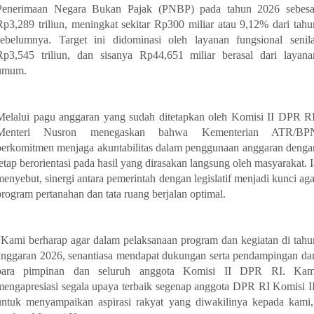
Penerimaan Negara Bukan Pajak (PNBP) pada tahun 2026 sebesa
Rp3,289 triliun, meningkat sekitar Rp300 miliar atau 9,12% dari tahu
sebelumnya. Target ini didominasi oleh layanan fungsional senila
Rp3,545 triliun, dan sisanya Rp44,651 miliar berasal dari layana
umum.
Melalui pagu anggaran yang sudah ditetapkan oleh Komisi II DPR RI
Menteri Nusron menegaskan bahwa Kementerian ATR/BP
berkomitmen menjaga akuntabilitas dalam penggunaan anggaran denga
tetap berorientasi pada hasil yang dirasakan langsung oleh masyarakat. I
menyebut, sinergi antara pemerintah dengan legislatif menjadi kunci aga
program pertanahan dan tata ruang berjalan optimal.
“Kami berharap agar dalam pelaksanaan program dan kegiatan di tahu
anggaran 2026, senantiasa mendapat dukungan serta pendampingan dar
para pimpinan dan seluruh anggota Komisi II DPR RI. Kam
mengapresiasi segala upaya terbaik segenap anggota DPR RI Komisi II
untuk menyampaikan aspirasi rakyat yang diwakilinya kepada kami,