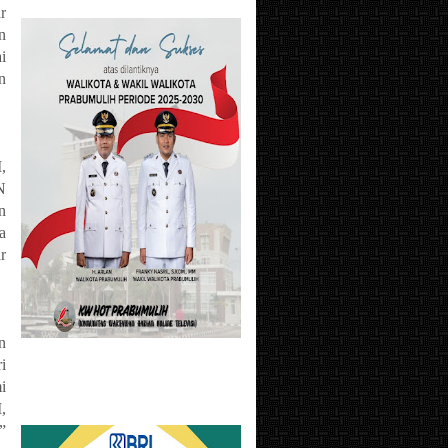
r
n
i
n
,
N
n
a
r
n
i
i
,
”