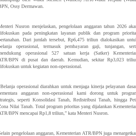
BPN, Ossy Dermawan.
Menteri Nusron menjelaskan, pengelolaan anggaran tahun 2026 aka
difokuskan pada peningkatan layanan publik dan program priorita
pertanahan. Dari jumlah tersebut, Rp6,475 triliun dialokasikan untu
belanja operasional, termasuk pembayaran gaji, tunjangan, sert
mendukung operasional 527 satuan kerja (Satker) Kementeria
ATR/BPN di pusat dan daerah. Kemudian, sekitar Rp3,023 triliu
difokuskan untuk kegiatan non-operasional.
“Belanja operasional diarahkan untuk menjaga kinerja pelayanan dasar
sementara anggaran non-operasional kami dorong untuk progra
strategis, seperti Konsolidasi Tanah, Redistribusi Tanah, hingga Pet
Zona Nilai Tanah. Total program prioritas yang dijalankan Kementeria
ATR/BPN mencapai Rp1,8 triliun,” kata Menteri Nusron.
Selain pengelolaan anggaran, Kementerian ATR/BPN juga menargetka