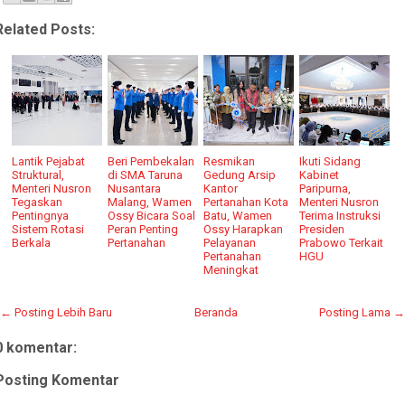
Related Posts:
Lantik Pejabat
Beri Pembekalan
Resmikan
Ikuti Sidang
Struktural,
di SMA Taruna
Gedung Arsip
Kabinet
Menteri Nusron
Nusantara
Kantor
Paripurna,
Tegaskan
Malang, Wamen
Pertanahan Kota
Menteri Nusron
Pentingnya
Ossy Bicara Soal
Batu, Wamen
Terima Instruksi
Sistem Rotasi
Peran Penting
Ossy Harapkan
Presiden
Berkala
Pertanahan
Pelayanan
Prabowo Terkait
Pertanahan
HGU
Meningkat
← Posting Lebih Baru
Beranda
Posting Lama →
0 komentar:
Posting Komentar