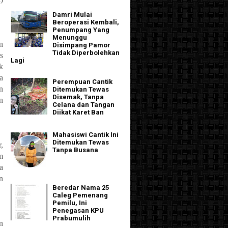
Damri Mulai
Beroperasi Kembali,
Penumpang Yang
Menunggu
n
Disimpang Pamor
Tidak Diperbolehkan
s
Lagi
k
a
Perempuan Cantik
n
Ditemukan Tewas
Disemak, Tanpa
n
Celana dan Tangan
Diikat Karet Ban
Mahasiswi Cantik Ini
Ditemukan Tewas
,
Tanpa Busana
m
a
n
Beredar Nama 25
Caleg Pemenang
Pemilu, Ini
Penegasan KPU
Prabumulih
n