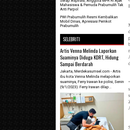
Serap Aspirasi, Anggota MPR RI Ajak
Mahasiswa & Pemuda Prabumulih Tak
Anti Parpol
PWI Prabumulih Resmi Kembalikan
Mobil Dinas, Apresiasi Pemkot
Prabumulih
SELEBRITI
Artis Venna Melinda Laporkan
Suaminya Diduga KDRT, Hidung
Sampai Berdarah
Jakarta, Merdekasumsel.com - Artis
ibu kota Venna Melinda melaporkan
suaminya, Ferry Irawan ke polisi, Senin
(9/1/2023). Ferry Irawan dilap...