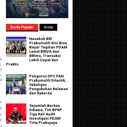
Berita Populer
Arsip
Nasabah BRI
Prabumulih Kini Bisa
Bayar Tagihan PDAM
Lewat BRIVA dan
BRImo, Transaksi
a
Lebih Cepat dan
,
Praktis
n
,
Pengurus DPC PAN
u
Prabumulih Dilantik,
Sekaligus
Pengukuhan Relawan
dan Rakerda
r
Sejumlah Berkas
m
Dibawa, Tim BPKP
n
Tiga Kali Audit
Investigasi PDAM
P
Tirta Prabujaya
)