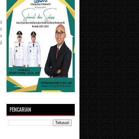
i
n
n
i
PENCARIAN