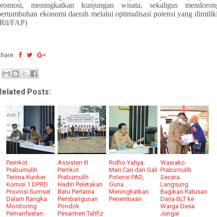
promosi, meningkatkan kunjungan wisata, sekaligus mendoron
pertumbuhan ekonomi daerah melalui optimalisasi potensi yang dimiliki
(Ril/FAP)
Share:
Related Posts:
Pemkot
Assisten III
Ridho Yahya :
Wawako
Prabumulih
Pemkot
Mari Cari dan Gali
Prabumulih
Terima Kunker
Prabumulih
Potensi PAD,
Secara
Komisi 1 DPRD
Hadiri Peletakan
Guna
Langsung
Provinsi Sumsel
Batu Pertama
Meningkatkan
Bagikan Ratusan
Dalam Rangka
Pembangunan
Penerimaan
Dana BLT ke
Monitoring
Pondok
Warga Desa
Pemanfaatan
Pesantren Tahfiz
Jungai