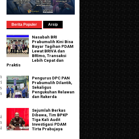
Berita Populer
Arsip
Nasabah BRI
Prabumulih Kini Bisa
Bayar Tagihan PDAM
Lewat BRIVA dan
BRImo, Transaksi
Lebih Cepat dan
Praktis
n
Pengurus DPC PAN
i
Prabumulih Dilantik,
Sekaligus
s
Pengukuhan Relawan
n
dan Rakerda
Sejumlah Berkas
Dibawa, Tim BPKP
i
Tiga Kali Audit
n
Investigasi PDAM
i
Tirta Prabujaya