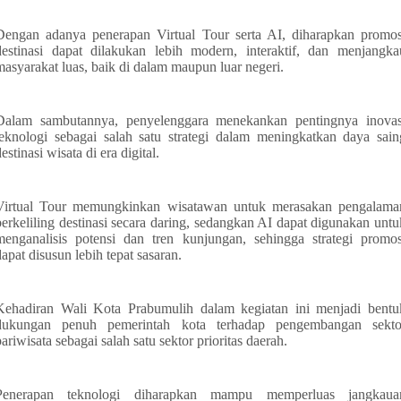
Dengan adanya penerapan Virtual Tour serta AI, diharapkan promos
destinasi dapat dilakukan lebih modern, interaktif, dan menjangka
masyarakat luas, baik di dalam maupun luar negeri.
Dalam sambutannya, penyelenggara menekankan pentingnya inovas
teknologi sebagai salah satu strategi dalam meningkatkan daya sain
estinasi wisata di era digital.
Virtual Tour memungkinkan wisatawan untuk merasakan pengalama
berkeliling destinasi secara daring, sedangkan AI dapat digunakan untu
menganalisis potensi dan tren kunjungan, sehingga strategi promos
dapat disusun lebih tepat sasaran.
Kehadiran Wali Kota Prabumulih dalam kegiatan ini menjadi bentu
dukungan penuh pemerintah kota terhadap pengembangan sekto
pariwisata sebagai salah satu sektor prioritas daerah.
Penerapan teknologi diharapkan mampu memperluas jangkaua