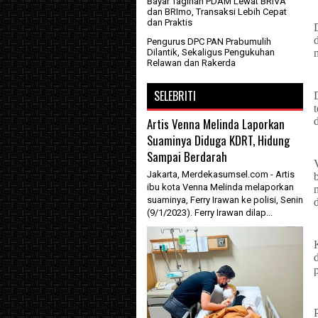
Bayar Tagihan PDAM Lewat BRIVA
dan BRImo, Transaksi Lebih Cepat
dan Praktis
Pengurus DPC PAN Prabumulih
Dilantik, Sekaligus Pengukuhan
Relawan dan Rakerda
SELEBRITI
Artis Venna Melinda Laporkan
d
Suaminya Diduga KDRT, Hidung
Sampai Berdarah
Jakarta, Merdekasumsel.com - Artis
ibu kota Venna Melinda melaporkan
suaminya, Ferry Irawan ke polisi, Senin
(9/1/2023). Ferry Irawan dilap...