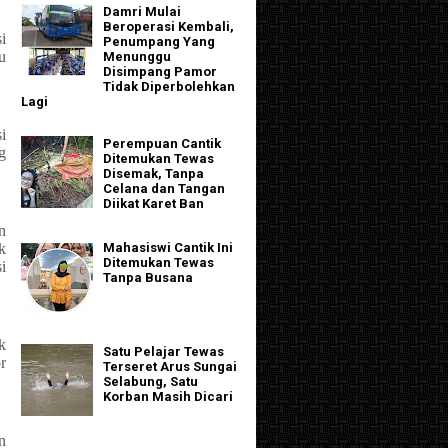
Damri Mulai
Beroperasi Kembali,
i
Penumpang Yang
u
Menunggu
Disimpang Pamor
Tidak Diperbolehkan
Lagi
i
Perempuan Cantik
g
Ditemukan Tewas
Disemak, Tanpa
Celana dan Tangan
Diikat Karet Ban
n
k
Mahasiswi Cantik Ini
Ditemukan Tewas
i
Tanpa Busana
k
Satu Pelajar Tewas
r
Terseret Arus Sungai
Selabung, Satu
Korban Masih Dicari
n