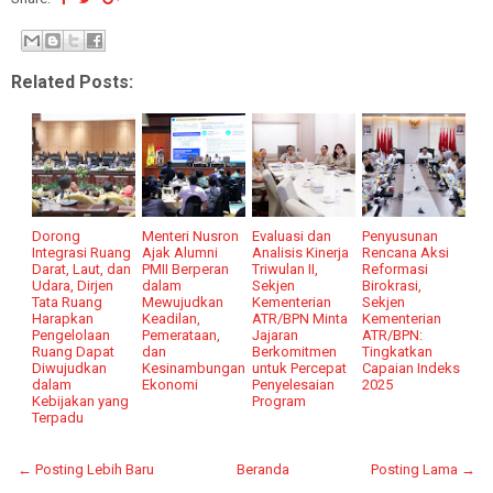
Related Posts:
Dorong
Menteri Nusron
Evaluasi dan
Penyusunan
Integrasi Ruang
Ajak Alumni
Analisis Kinerja
Rencana Aksi
Darat, Laut, dan
PMII Berperan
Triwulan II,
Reformasi
Udara, Dirjen
dalam
Sekjen
Birokrasi,
Tata Ruang
Mewujudkan
Kementerian
Sekjen
Harapkan
Keadilan,
ATR/BPN Minta
Kementerian
Pengelolaan
Pemerataan,
Jajaran
ATR/BPN:
Ruang Dapat
dan
Berkomitmen
Tingkatkan
Diwujudkan
Kesinambungan
untuk Percepat
Capaian Indeks
dalam
Ekonomi
Penyelesaian
2025
Kebijakan yang
Program
Terpadu
← Posting Lebih Baru
Beranda
Posting Lama →