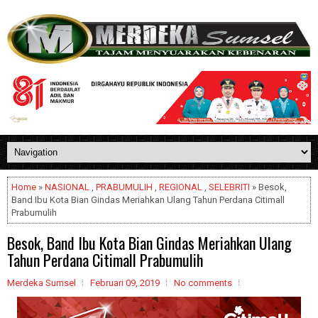
Home
»
NASIONAL
,
PRABUMULIH
,
REGIONAL
,
SELEBRITI
» Besok,
Band Ibu Kota Bian Gindas Meriahkan Ulang Tahun Perdana Citimall
Prabumulih
Besok, Band Ibu Kota Bian Gindas Meriahkan Ulang
Tahun Perdana Citimall Prabumulih
Merdeka Sumsel
Februari 09, 2019
No comments