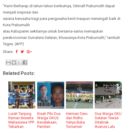
"Kami Berharap di tahun-tahun berikutnya, Citimall Prabumulih dapat
menjadi inspirasi dan
sarana berusaha bagi para pengusaha kecil maupun menengah baik di
Kota Prabumulih
atau Kabupaten sekitarnya untuk bersama-sama memajukan
perekonomian Sumatera Selatan, khususnya Kota Prabumulih," tambah
Teges. (AFP)
Share:
Related Posts:
Lurah Tanjung
Kisah Pilu Dua
Herman Deru
Dua Warga OKU
Raman Beserta
Warga OKUS
dan Ridho
Selatan Tewas
Mahasiswa YPP
Kecelakaan,
Yahya Buka
Ditabrak
Tebarkan
Pamitan
Turnamen
Avanza Lalu