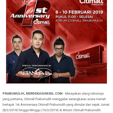
PRABUMULIH, MERDEKASUMSEL.COM
- Merayakan ulang tahunnya
yang pertama, Citimall Prabumulih menggelar serangkaian acara meriah
bertajuk 1st Anniversary Citimall Prabumulih yang dimulai dari sejak Jumat
(8/2/2019) hingga Minggu (10/2/2019) di Atrium Citimall Prabumulih.