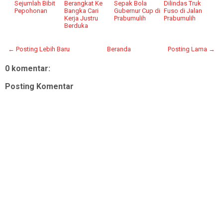
Sejumlah Bibit
Berangkat Ke
Sepak Bola
Dilindas Truk
Pepohonan
Bangka Cari
Gubernur Cup di
Fuso di Jalan
Kerja Justru
Prabumulih
Prabumulih
Berduka
← Posting Lebih Baru
Beranda
Posting Lama →
0 komentar:
Posting Komentar