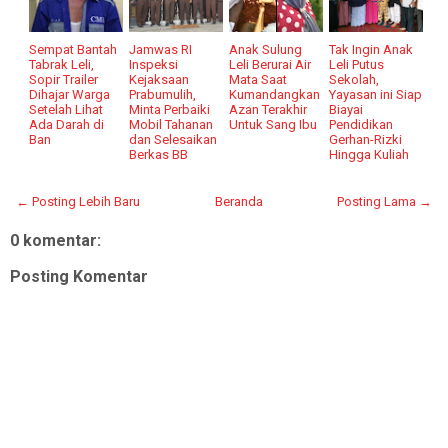
Sempat Bantah
Jamwas RI
Anak Sulung
Tak Ingin Anak
Tabrak Leli,
Inspeksi
Leli Berurai Air
Leli Putus
Sopir Trailer
Kejaksaan
Mata Saat
Sekolah,
Dihajar Warga
Prabumulih,
Kumandangkan
Yayasan ini Siap
Setelah Lihat
Minta Perbaiki
Azan Terakhir
Biayai
Ada Darah di
Mobil Tahanan
Untuk Sang Ibu
Pendidikan
Ban
dan Selesaikan
Gerhan-Rizki
Berkas BB
Hingga Kuliah
← Posting Lebih Baru
Beranda
Posting Lama →
0 komentar:
Posting Komentar