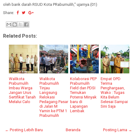
oleh bank darah RSUD Kota PRabumulih," ujarnya.(01)
Share:
Related Posts:
Walikota
Walikota
Kolaborasi PEP
Empat OPD
Prabumulih
Prabumulih
Prabumulih
Terima
Imbau Warga
Tinjau
Field dan PDSI
Penghargaan,
Jangan Urus
Langsung
Temukan
Wako : Tugas
Sertifikat Tanah
Relokasi
Potensi Minyak
Kita Belum
Melalui Calo
Pedagang Pasar
baru di
Selesai Sampai
di Jalan M
Lapangan
Sini Saja
Yamin ke PTM 1
Lembak
Prabumulih
← Posting Lebih Baru
Beranda
Posting Lama →