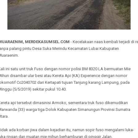
MUARAENIM, MERDEKASUMSEL.COM
- Kecelakaan naas kembali terjadi di re
tanpa palang pintu Desa Suka Merindu Kecamatan Lubai Kabupaten
Muaraenim.
ali ini satu unit truk Fuso dengan nomor polisi BM 8320 LA bermuatan Mie
Mihun disambar ular besi atau Kereta Api (KA) Experience dengan nomor
lokomotif Cc2040702 dari Kertapati tujuan Tanjung karang Lampung, pada
inggu (5/5/2019) sekitar pukul 10.40.
Kereta api tersebut dimasinisi Armoko, sementara truk fuso dikemudikan
Marwanda (33) warga tiga Dolok Kabupaten Simanungun Provinsi Sumatra
tara.
idak ada korban jiwa dalam kejadian itu, namun sopir fuso mengalami luka-
uka ringan dan muatan mie mihun berhamburan di pinggir Jalan.