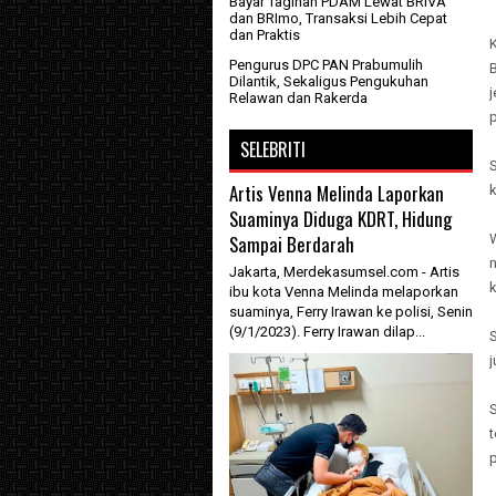
Bayar Tagihan PDAM Lewat BRIVA
dan BRImo, Transaksi Lebih Cepat
dan Praktis
Pengurus DPC PAN Prabumulih
B
Dilantik, Sekaligus Pengukuhan
j
Relawan dan Rakerda
p
SELEBRITI
S
Artis Venna Melinda Laporkan
k
Suaminya Diduga KDRT, Hidung
Sampai Berdarah
Jakarta, Merdekasumsel.com - Artis
ibu kota Venna Melinda melaporkan
suaminya, Ferry Irawan ke polisi, Senin
(9/1/2023). Ferry Irawan dilap...
S
S
t
p