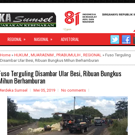
»
»
REGIONAL
NASIONAL
ADVETORIAL
Home
»
HUKUM
,
MUARAENIM
,
PRABUMULIH
,
REGIONAL
» Fuso Terguling
Disambar Ular Besi, Ribuan Bungkus Mihun Berhamburan
Fuso Terguling Disambar Ular Besi, Ribuan Bungkus
Mihun Berhamburan
Merdeka Sumsel
Mei 05, 2019
No comments