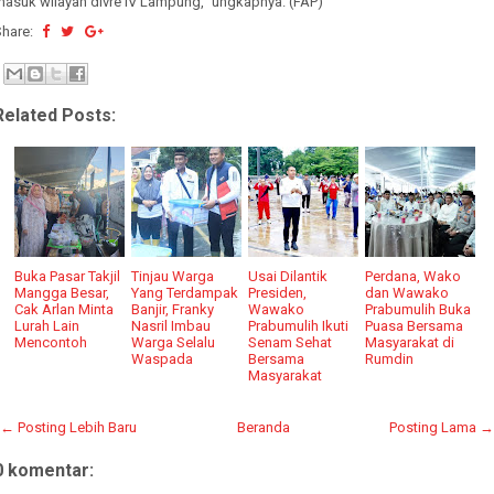
masuk wilayah divre IV Lampung," ungkapnya. (FAP)
Share:
Related Posts:
Buka Pasar Takjil
Tinjau Warga
Usai Dilantik
Perdana, Wako
Mangga Besar,
Yang Terdampak
Presiden,
dan Wawako
Cak Arlan Minta
Banjir, Franky
Wawako
Prabumulih Buka
Lurah Lain
Nasril Imbau
Prabumulih Ikuti
Puasa Bersama
Mencontoh
Warga Selalu
Senam Sehat
Masyarakat di
Waspada
Bersama
Rumdin
Masyarakat
← Posting Lebih Baru
Beranda
Posting Lama →
0 komentar: