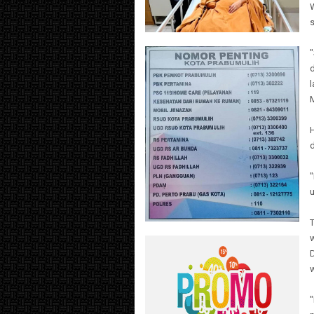
s
"
d
l
H
d
"
T
w
"