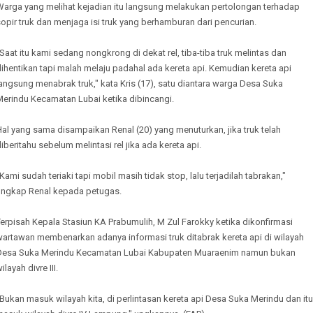
Warga yang melihat kejadian itu langsung melakukan pertolongan terhadap
opir truk dan menjaga isi truk yang berhamburan dari pencurian.
Saat itu kami sedang nongkrong di dekat rel, tiba-tiba truk melintas dan
ihentikan tapi malah melaju padahal ada kereta api. Kemudian kereta api
angsung menabrak truk," kata Kris (17), satu diantara warga Desa Suka
Merindu Kecamatan Lubai ketika dibincangi.
al yang sama disampaikan Renal (20) yang menuturkan, jika truk telah
iberitahu sebelum melintasi rel jika ada kereta api.
Kami sudah teriaki tapi mobil masih tidak stop, lalu terjadilah tabrakan,"
ungkap Renal kepada petugas.
erpisah Kepala Stasiun KA Prabumulih, M Zul Farokky ketika dikonfirmasi
wartawan membenarkan adanya informasi truk ditabrak kereta api di wilayah
Desa Suka Merindu Kecamatan Lubai Kabupaten Muaraenim namun bukan
ilayah divre III.
Bukan masuk wilayah kita, di perlintasan kereta api Desa Suka Merindu dan itu