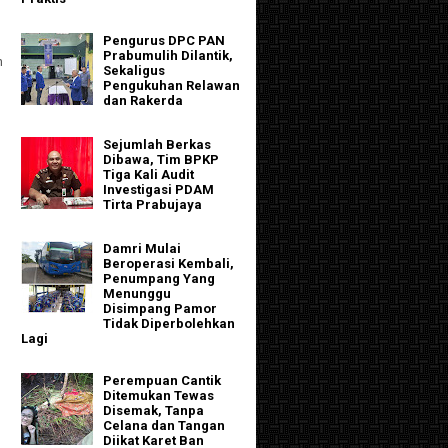
Pengurus DPC PAN
Prabumulih Dilantik,
n
Sekaligus
g
Pengukuhan Relawan
dan Rakerda
Sejumlah Berkas
Dibawa, Tim BPKP
Tiga Kali Audit
Investigasi PDAM
Tirta Prabujaya
Damri Mulai
Beroperasi Kembali,
Penumpang Yang
Menunggu
Disimpang Pamor
Tidak Diperbolehkan
Lagi
Perempuan Cantik
Ditemukan Tewas
Disemak, Tanpa
Celana dan Tangan
Diikat Karet Ban