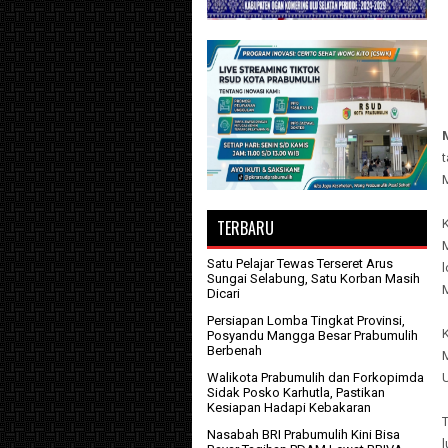
TERBARU
K
Satu Pelajar Tewas Terseret Arus
Sungai Selabung, Satu Korban Masih
M
Dicari
Persiapan Lomba Tingkat Provinsi,
Posyandu Mangga Besar Prabumulih
Berbenah
Walikota Prabumulih dan Forkopimda
U
Sidak Posko Karhutla, Pastikan
Kesiapan Hadapi Kebakaran
T
Nasabah BRI Prabumulih Kini Bisa
l