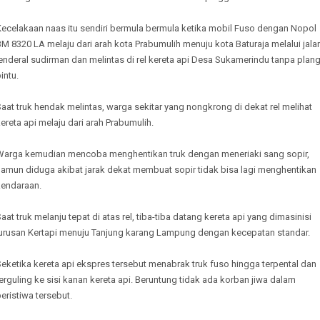
Kecelakaan naas itu sendiri bermula bermula ketika mobil Fuso dengan Nopol
M 8320 LA melaju dari arah kota Prabumulih menuju kota Baturaja melalui jala
enderal sudirman dan melintas di rel kereta api Desa Sukamerindu tanpa plan
intu.
aat truk hendak melintas, warga sekitar yang nongkrong di dekat rel melihat
ereta api melaju dari arah Prabumulih.
Warga kemudian mencoba menghentikan truk dengan meneriaki sang sopir,
namun diduga akibat jarak dekat membuat sopir tidak bisa lagi menghentikan
kendaraan.
aat truk melanju tepat di atas rel, tiba-tiba datang kereta api yang dimasinisi
jurusan Kertapi menuju Tanjung karang Lampung dengan kecepatan standar.
eketika kereta api ekspres tersebut menabrak truk fuso hingga terpental dan
erguling ke sisi kanan kereta api. Beruntung tidak ada korban jiwa dalam
eristiwa tersebut.