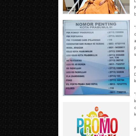
d
a
u
P
"
k