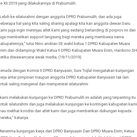
e XII 2019 yang dilakukannya di Prabumulih.
"Lebih ke silaturahmi dengan anggota DPRD Prabumulih, dan ada juga
eberapa hal yang kita saling sharing apalagi kita kan anggota dewan baru.
ami juga ingin meninjau atlet kami yang sedang bertanding di porprov ini dan
juga memberikan support langsung bagi mereka yang membawa nama
kabupatennya," tutur Nino andrian SE wakil ketua 1 DPRD Kabupaten Muara
Enim dan didampingi Wakil Ketua II DPRD Kabupaten Muara Enim, Hardiono SH
ketika diwawancarai awak media, (19/11/2019).
Senada dengan Komisi II DPRD Banyuasin, Suis Tiqlal mengatakan kunjungan
kerja antar pimpinan maupun anggota DPRD Kabupaten Banyuasin tak lain
untuk saling mengenal dan mempererat silaturahmi.
kami melakukan kunjungan ke DPRD Prabumulih ini adalah yang terpenting itu
untuk silaturahmi dan juga melakukan kunjungan ke kontingen kabupaten kami
mau melihat kondisi dari atlet kami dan juga memberikan dukungan kepada
ereka," katanya.
Menerima kunjungan kerja dari DPRD Banyuasin Dan DPRD Muara Enim, Ketua