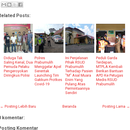
Related Posts:
Diduga Tak
Polres
Ini Penjelasan
Peduli Garda
Saling Kenal, Dua
Prabumulih
Pihak RSUD
Terdepan,
Pemuda Pelaku
Menggelar Apel
Prabumulih
MTPLA Kembali
Pengeroyokan
Serentak
Terhadap Pasien
Berikan Bantuan
Diringkus Polisi
Launching Tim
"M" Asal Muara
APD Ke Petugas
Gakkum Protkes
Enim Yang
Medis RSUD
Covid-19
Pulang Atas
Prabumulih
Permintaannya
Sendiri
← Posting Lebih Baru
Beranda
Posting Lama →
0 komentar:
Posting Komentar