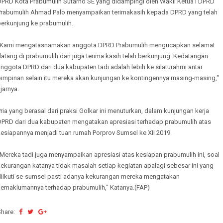
DPRD Kota Prabumulih Sutarno SE yang didampingi oleh Wakil Ketua I DPRD
Prabumulih Ahmad Palo menyampaikan terimakasih kepada DPRD yang telah
berkunjung ke prabumulih.
"Kami mengatasnamakan anggota DPRD Prabumulih mengucapkan selamat
atang di prabumulih dan juga terima kasih telah berkunjung. Kedatangan
nggota DPRD dari dua kabupaten tadi adalah lebih ke silaturahmi antar
pimpinan selain itu mereka akan kunjungan ke kontingennya masing-masing,"
jarnya.
ria yang berasal dari praksi Golkar ini menuturkan, dalam kunjungan kerja
DPRD dari dua kabupaten mengatakan apresiasi terhadap prabumulih atas
kesiapannya menjadi tuan rumah Porprov Sumsel ke XII 2019.
Mereka tadi juga menyampaikan apresiasi atas kesiapan prabumulih ini, soal
ekurangan katanya tidak masalah setiap kegiatan apalagi sebesar ini yang
diikuti se-sumsel pasti adanya kekurangan mereka mengatakan
kemaklumannya terhadap prabumulih," Katanya.(FAP)
Share: