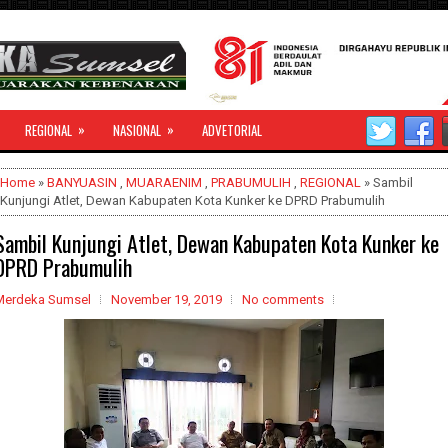
»
»
REGIONAL
NASIONAL
ADVETORIAL
Home
»
BANYUASIN
,
MUARAENIM
,
PRABUMULIH
,
REGIONAL
» Sambil
Kunjungi Atlet, Dewan Kabupaten Kota Kunker ke DPRD Prabumulih
Sambil Kunjungi Atlet, Dewan Kabupaten Kota Kunker ke
DPRD Prabumulih
Merdeka Sumsel
November 19, 2019
No comments