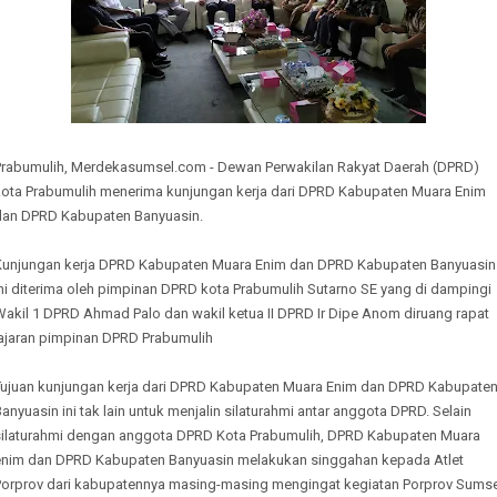
Prabumulih, Merdekasumsel.com - Dewan Perwakilan Rakyat Daerah (DPRD)
kota Prabumulih menerima kunjungan kerja dari DPRD Kabupaten Muara Enim
dan DPRD Kabupaten Banyuasin.
Kunjungan kerja DPRD Kabupaten Muara Enim dan DPRD Kabupaten Banyuasin
ni diterima oleh pimpinan DPRD kota Prabumulih Sutarno SE yang di dampingi
Wakil 1 DPRD Ahmad Palo dan wakil ketua II DPRD Ir Dipe Anom diruang rapat
jajaran pimpinan DPRD Prabumulih
Tujuan kunjungan kerja dari DPRD Kabupaten Muara Enim dan DPRD Kabupate
anyuasin ini tak lain untuk menjalin silaturahmi antar anggota DPRD. Selain
silaturahmi dengan anggota DPRD Kota Prabumulih, DPRD Kabupaten Muara
enim dan DPRD Kabupaten Banyuasin melakukan singgahan kepada Atlet
Porprov dari kabupatennya masing-masing mengingat kegiatan Porprov Sumse