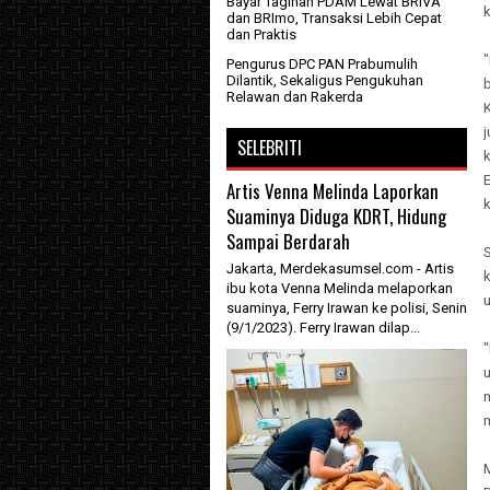
Bayar Tagihan PDAM Lewat BRIVA
k
dan BRImo, Transaksi Lebih Cepat
dan Praktis
Pengurus DPC PAN Prabumulih
Dilantik, Sekaligus Pengukuhan
b
Relawan dan Rakerda
K
SELEBRITI
Artis Venna Melinda Laporkan
Suaminya Diduga KDRT, Hidung
Sampai Berdarah
Jakarta, Merdekasumsel.com - Artis
ibu kota Venna Melinda melaporkan
suaminya, Ferry Irawan ke polisi, Senin
(9/1/2023). Ferry Irawan dilap...
"
m