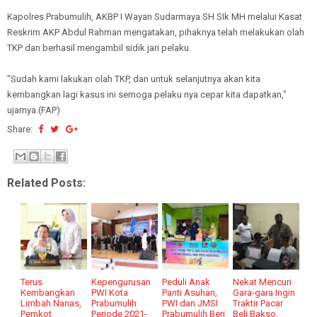
Kapolres Prabumulih, AKBP I Wayan Sudarmaya SH SIk MH melalui Kasat
Reskrim AKP Abdul Rahman mengatakan, pihaknya telah melakukan olah
TKP dan berhasil mengambil sidik jari pelaku.
"Sudah kami lakukan olah TKP, dan untuk selanjutnya akan kita
kembangkan lagi kasus ini semoga pelaku nya cepar kita dapatkan,"
ujarnya.(FAP)
Share:
Related Posts:
Terus
Kepengurusan
Peduli Anak
Nekat Mencuri
Kembangkan
PWI Kota
Panti Asuhan,
Gara-gara Ingin
Limbah Nanas,
Prabumulih
PWI dan JMSI
Traktir Pacar
Pemkot
Periode 2021-
Prabumulih Beri
Beli Bakso,