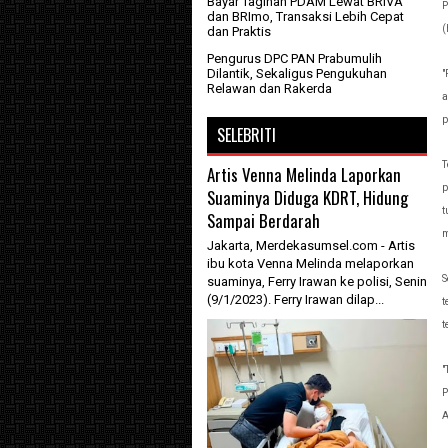
Bayar Tagihan PDAM Lewat BRIVA
P
dan BRImo, Transaksi Lebih Cepat
(
dan Praktis
Pengurus DPC PAN Prabumulih
Dilantik, Sekaligus Pengukuhan
"
Relawan dan Rakerda
a
p
SELEBRITI
T
Artis Venna Melinda Laporkan
p
Suaminya Diduga KDRT, Hidung
t
Sampai Berdarah
m
Jakarta, Merdekasumsel.com - Artis
ibu kota Venna Melinda melaporkan
S
suaminya, Ferry Irawan ke polisi, Senin
(9/1/2023). Ferry Irawan dilap...
t
t
"
P
A