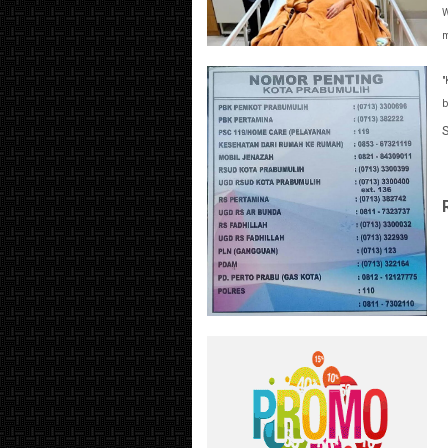
W
m
"
b