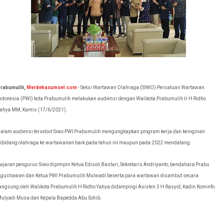
rabumulih,
Merdekasumsel.com
-
Seksi Wartawan Olahraga (SIWO) Persatuan Wartawan
ndonesia (PWI) kota Prabumulih melakukan audiensi dengan Walikota Prabumulih Ir H Ridho
ahya MM, Kamis (17/6/2021).
alam audiensi tersebut Siwo PWI Prabumulih mengungkapkan program kerja dan keinginan
ibidang olahraga ke wartawanan baik pada tahun ini maupun pada 2022 mendatang.
ajaran pengurus Siwo dipimpin Ketua Edison Bastari, Sekretaris Andriyanto, bendahara Prabu
gustiawan dan Ketua PWI Prabumulih Mulwadi beserta para wartawan disambut secara
angsung oleh Walikota Prabumulih H Ridho Yahya didampingi Asisten 3 H Rasyid, Kadin Kominfo
ulyadi Musa dan Kepala Bapedda Abu Sohib.