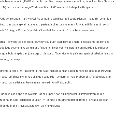
ada kesempatan itu, PWI Prabumulih dan Siwo menyampaikan terkait kegiatan Hari Pers Nasiona
HPN) dan Pekan Olahraga Wartawan Daerah (Porwada) di Kabupaten Banyuasin.
Pada pelaksanaan itu Siwo PWI Prabumulih akan ikut ambil bagian dengan mengirim sejumlah
tlet di dua cabang olahraga yang dipertandingkan, pelaksanaan Porwada di Banyuasin sendiri
ada 23 hingga 25 Juni," ujar Ketua Siwo PWI Prabumulih, Edison kepada wartawan.
erkait Porwada, Edison optimis Siwo Prabumulih akan berhasil meraih juara lantaran berkaca
ada laga sebelumnya yang mana Prabumulih semestinya meraih juara dua dan tiga di kelas
unggal bulutangkis dan juara tiga di pimpong. "Taget kita tentu ya juara, apalagi sebelumnya kita
enang," bebernya.
ementara Ketua PWI Prabumulih, Mulwadi menambahkan dalam rangka pelaksanaan Porwada
ersebut pihaknya meminta dukungan penuh dari pemerintah kota Prabumulih. Terlebih kegiatan
ersebut para atlet membawa nama mewakili kota Prabumulih.
Tidak akan ada apa-apanya kami tanpa support dan dukungan penuh Pemkot Prabumulih,
rabumulih juga kedepan diusulkan PWI Sumsel untuk menjadi tuan rumah Porwada kedepan.
lhamdulillah ini mendapat respon baik," ungkapnya.