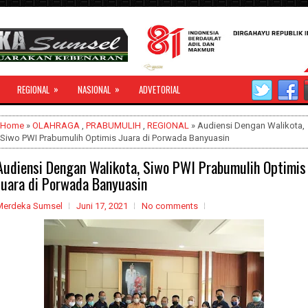
»
»
REGIONAL
NASIONAL
ADVETORIAL
Home
»
OLAHRAGA
,
PRABUMULIH
,
REGIONAL
» Audiensi Dengan Walikota,
Siwo PWI Prabumulih Optimis Juara di Porwada Banyuasin
Audiensi Dengan Walikota, Siwo PWI Prabumulih Optimis
Juara di Porwada Banyuasin
Merdeka Sumsel
Juni 17, 2021
No comments