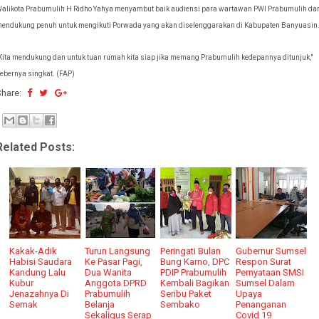
alikota Prabumulih H Ridho Yahya menyambut baik audiensi para wartawan PWI Prabumulih da
endukung penuh untuk mengikuti Porwada yang akan diselenggarakan di Kabupaten Banyuasin
Kita mendukung dan untuk tuan rumah kita siap jika memang Prabumulih kedepannya ditunjuk,"
ebernya singkat. (FAP)
Share:
Related Posts:
Kakak-Adik
Turun Langsung
Peringati Bulan
Gubernur Sumsel
Habisi Saudara
Ke Pasar Pagi,
Bung Karno, DPC
Respon Surat
Kandung Lalu
Dua Wanita
PDIP Prabumulih
Pernyataan SMSI
Kubur
Anggota DPRD
Kembali Bagikan
Sumsel Dalam
Jenazahnya Di
Prabumulih
Seribu Paket
Upaya
Semak
Belanja
Sembako
Penanganan
Sekaligus Serap
Covid 19