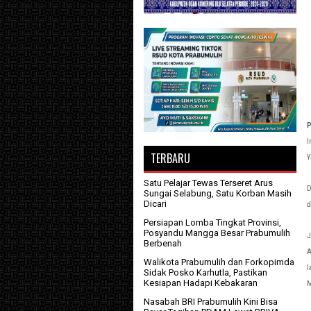
P
I
TERBARU
Y
Satu Pelajar Tewas Terseret Arus
D
Sungai Selabung, Satu Korban Masih
Dicari
d
Persiapan Lomba Tingkat Provinsi,
Posyandu Mangga Besar Prabumulih
J
Berbenah
A
Walikota Prabumulih dan Forkopimda
l
Sidak Posko Karhutla, Pastikan
Kesiapan Hadapi Kebakaran
M
Nasabah BRI Prabumulih Kini Bisa