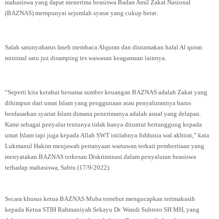
mahasiswa yang dapat menerima beasiswa Badan Amil Zakat Nasional
(BAZNAS) mempunyai sejumlah syarat yang cukup berat.
Salah satunya
h
arus faseh membaca Alquran dan diutamakan hafal Al quran
minimal satu juz disamping tes wawasan keagamaan lainnya.
“Seperti kita ketahui bersama sumber keuangan BAZNAS adalah Zakat yang
dihimpun dari umat Islam yang penggunaan atau penyalurannya harus
berdasarkan syariat Islam dimana penerimanya adalah asnaf yang delapan.
Kami sebagai penyalur tentunya tidak hanya dituntut bertanggung kepada
umat Islam tapi juga kepada Allah SWT istilahnya fiddunia wal akhirat,” kata
Lukmanul Hakim menjawab pertanyaan wartawan terkait pemberitaan yang
menyatakan BAZNAS terkesan Diskriminasi dalam penyaluran beasiswa
terhadap mahasiswa, Sabtu (17/9/2022).
Secara khusus ketua
BAZNAS Muba tersebut mengucapkan terimakasih
kepada Ketua STIH Rahmaniyah Sekayu Dr. Wandi Subroto SH MH, yang