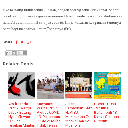
Jika bersaing untuk semua jurusan, dengan soal yg sama tidak tepat. Seperti
untuk yang jurusan keagamaan minimal faseh membaca Alquran, diutamakan
hafal Al quran minimal satu juz , ada tes ilmu/ wawasan keagamaan tentunya
berat bagi mahasiswa umum,”paparnya.(Sri)
Share:
Related Posts:
Apeli Janda
Mayoritas
Jelang
Update COVID-
Cantik, Warga
Warga Patuhi
Ramadhan 1442
19 Muba:
Lubuk Batang
Prokes COVID-
H, PTBA
Bertambah 13
Nyaris Tewas
19, Penerapan
Makmurkan 74
Kasus Sembuh,
Dihujani
PPKM di Muba
Masjid Dan 62
6 Positif
Tusukan Mantan
Tidak Terasa
Musholla