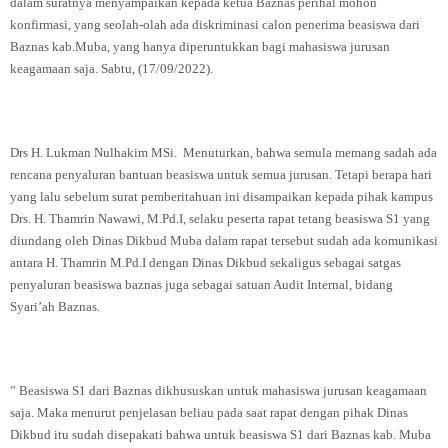
dalam suratnya menyampaikan kepada ketua Baznas perihal mohon
konfirmasi, yang seolah-olah ada diskriminasi calon penerima beasiswa dari
Baznas kab.Muba, yang hanya diperuntukkan bagi mahasiswa jurusan
keagamaan saja. Sabtu, (17/09/2022).
Drs H. Lukman Nulhakim MSi. Menuturkan, bahwa semula memang sadah ada
rencana penyaluran bantuan beasiswa untuk semua jurusan. Tetapi berapa hari
yang lalu sebelum surat pemberitahuan ini disampaikan kepada pihak kampus
Drs. H. Thamrin Nawawi, M.Pd.I, selaku peserta rapat tetang beasiswa S1 yang
diundang oleh Dinas Dikbud Muba dalam rapat tersebut sudah ada komunikasi
antara H. Thamrin M.Pd.I dengan Dinas Dikbud sekaligus sebagai satgas
penyaluran beasiswa baznas juga sebagai satuan Audit Internal, bidang
Syari’ah Baznas.
” Beasiswa S1 dari Baznas dikhususkan untuk mahasiswa jurusan keagamaan
saja. Maka menurut penjelasan beliau pada saat rapat dengan pihak Dinas
Dikbud itu sudah disepakati bahwa untuk beasiswa S1 dari Baznas kab. Muba