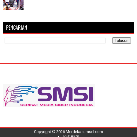
PENCARIAN
Copyright ©
2026
Merdekasumsel.com
REDAKSI