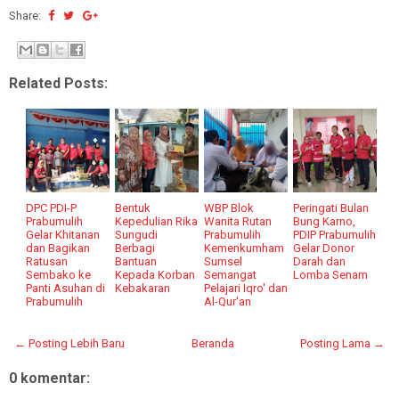
Share:
Related Posts:
DPC PDI-P
Bentuk
WBP Blok
Peringati Bulan
Prabumulih
Kepedulian Rika
Wanita Rutan
Bung Karno,
Gelar Khitanan
Sungudi
Prabumulih
PDIP Prabumulih
dan Bagikan
Berbagi
Kemenkumham
Gelar Donor
Ratusan
Bantuan
Sumsel
Darah dan
Sembako ke
Kepada Korban
Semangat
Lomba Senam
Panti Asuhan di
Kebakaran
Pelajari Iqro' dan
Prabumulih
Al-Qur'an
← Posting Lebih Baru
Beranda
Posting Lama →
0 komentar: