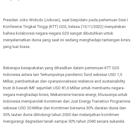
Presiden Joko Widodo (Jokowi), saat berpidato pada pertemuan Sesi I
Konferensi Tingkat Tinggi (KTT) G20, Selasa (15/11/2022) menyatakan
bahwa kolaborasi negara-negara G20 sangat dibutuhkan untuk
menyelamatkan dunia yang saat ini sedang menghadapi tantangan krisis
yang luar biasa.
Beberapa kesepakatan yang dihasilkan dalam pertemuan KTT G20
Indonesia antara lain Terkumpulnya pandemic fund sebesar USD 1,5
Milliar, pembentukan dan operasionalisasi reslience and sustainability
trust di bawah IMF sejumlah USD 81,6 Milliar untuk membantu negara-
negara menghadapi krisis, Mekanisme transisi energi, khususnya untuk
Indonesia memperoleh komitmen dari Just Energy Transition Programme
sebesar USD 20 Milliar dan Komitmen bersama 30% daratan dunia dan
30% lautan dunia dilindungi tahun 2030 dan melanjutkan komitmen
mengurangi degradasi tanah sampai 50% tahun 2040 secara sukarela.