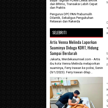
Bayar Tagihan PDAM Lewat BRIVA
dan BRImo, Transaksi Lebih Cepat
dan Praktis
Pengurus DPC PAN Prabumulih
Dilantik, Sekaligus Pengukuhan
Relawan dan Rakerda
SELEBRITI
Artis Venna Melinda Laporkan
Suaminya Diduga KDRT, Hidung
Sampai Berdarah
h
Jakarta, Merdekasumsel.com - Artis
ibu kota Venna Melinda melaporkan
p
suaminya, Ferry Irawan ke polisi, Senin
(9/1/2023). Ferry Irawan dilap...
d
g