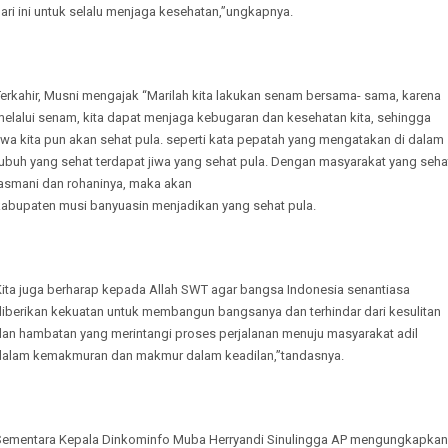
ari ini untuk selalu menjaga kesehatan,”ungkapnya.
Terkahir, Musni mengajak “Marilah kita lakukan senam bersama- sama, karena
melalui senam, kita dapat menjaga kebugaran dan kesehatan kita, sehingga
iwa kita pun akan sehat pula. seperti kata pepatah yang mengatakan di dalam
tubuh yang sehat terdapat jiwa yang sehat pula. Dengan masyarakat yang seha
jasmani dan rohaninya, maka akan
kabupaten musi banyuasin menjadikan yang sehat pula.
Kita juga berharap kepada Allah SWT agar bangsa Indonesia senantiasa
diberikan kekuatan untuk membangun bangsanya dan terhindar dari kesulitan
dan hambatan yang merintangi proses perjalanan menuju masyarakat adil
dalam kemakmuran dan makmur dalam keadilan,”tandasnya.
Sementara Kepala Dinkominfo Muba Herryandi Sinulingga AP mengungkapkan