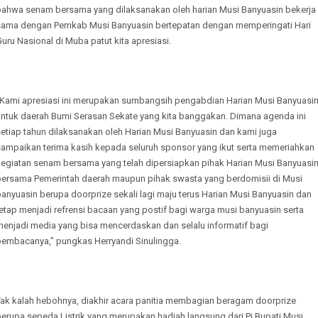
bahwa senam bersama yang dilaksanakan oleh harian Musi Banyuasin bekerja
sama dengan Pemkab Musi Banyuasin bertepatan dengan memperingati Hari
uru Nasional di Muba patut kita apresiasi.
“Kami apresiasi ini merupakan sumbangsih pengabdian Harian Musi Banyuasi
untuk daerah Bumi Serasan Sekate yang kita banggakan. Dimana agenda ini
etiap tahun dilaksanakan oleh Harian Musi Banyuasin dan kami juga
sampaikan terima kasih kepada seluruh sponsor yang ikut serta memeriahkan
kegiatan senam bersama yang telah dipersiapkan pihak Harian Musi Banyuasi
bersama Pemerintah daerah maupun pihak swasta yang berdomisii di Musi
anyuasin berupa doorprize sekali lagi maju terus Harian Musi Banyuasin dan
etap menjadi refrensi bacaan yang postif bagi warga musi banyuasin serta
menjadi media yang bisa mencerdaskan dan selalu informatif bagi
pembacanya,” pungkas Herryandi Sinulingga.
Tak kalah hebohnya, diakhir acara panitia membagian beragam doorprize
berupa sepeda Listrik yang merupakan hadiah langsung dari Pj Bupati Musi