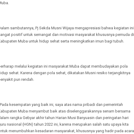
Muba.
Dalam sambutannya, Pj Sekda Musni Wijaya mengapresiasi bahwa kegiatan ini
sangat positif untuk semangat dan motivasi masyarakat khususnya pemuda di
Kabupaten Muba untuk hidup sehat serta meningkatkan imun bagi tubuh.
berharap melalui kegiatan ini masyarakat Muba dapat membudayakan pola
idup sehat. Karena dengan pola sehat, dikatakan Musni resiko terjangkitnya
enyakit pun rendah.
“Pada kesempatan yang baik ini, saya atas nama pribadi dan pemerintah
Kabupaten Muba menyambut baik atas diselenggarakannya senam bersama
alam rangka Gebyar akhir tahun Harian Musi Banyuasin dan peringatan hari
uru nasional (HGN) tahun 2022 ini, karena merupakan salah satu upaya kita
untuk menumbuhkan kesadaran masyarakat, khususnya yang hadir pada acara