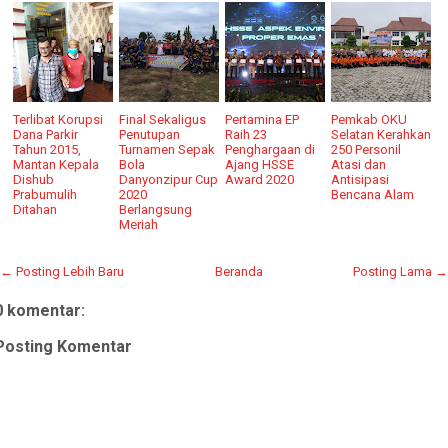
Terlibat Korupsi
Final Sekaligus
Pertamina EP
Pemkab OKU
Dana Parkir
Penutupan
Raih 23
Selatan Kerahkan
Tahun 2015,
Turnamen Sepak
Penghargaan di
250 Personil
Mantan Kepala
Bola
Ajang HSSE
Atasi dan
Dishub
Danyonzipur Cup
Award 2020
Antisipasi
Prabumulih
2020
Bencana Alam
Ditahan
Berlangsung
Meriah
← Posting Lebih Baru
Beranda
Posting Lama →
0 komentar:
Posting Komentar