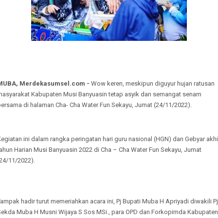
MUBA, Merdekasumsel.com -
Wow keren, meskipun diguyur hujan ratusan
masyarakat Kabupaten Musi Banyuasin tetap asyik dan semangat senam
bersama di halaman Cha- Cha Water Fun Sekayu, Jumat (24/11/2022).
egiatan ini dalam rangka peringatan hari guru nasional (HGN) dan Gebyar akhi
tahun Harian Musi Banyuasin 2022 di Cha – Cha Water Fun Sekayu, Jumat
24/11/2022).
ampak hadir turut memeriahkan acara ini, Pj Bupati Muba H Apriyadi diwakili Pj
Sekda Muba H Musni Wijaya S Sos MSi., para OPD dan Forkopimda Kabupaten