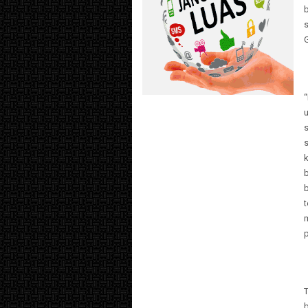
G
s
b
t