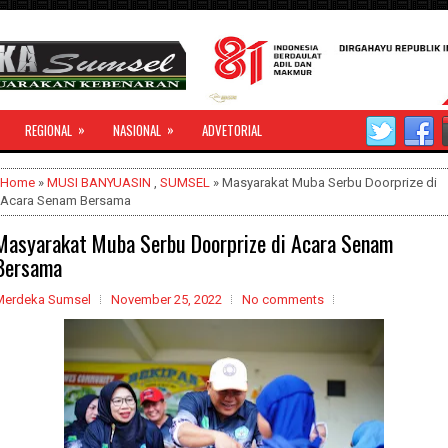
»
»
REGIONAL
NASIONAL
ADVETORIAL
Home
»
MUSI BANYUASIN
,
SUMSEL
» Masyarakat Muba Serbu Doorprize di
Acara Senam Bersama
Masyarakat Muba Serbu Doorprize di Acara Senam
Bersama
Merdeka Sumsel
November 25, 2022
No comments