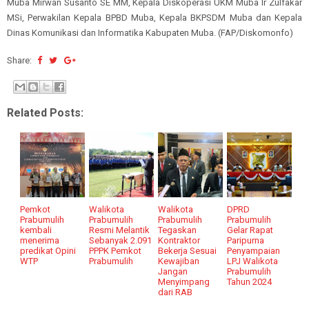
Muba Mirwan Susanto SE MM, Kepala Diskoperasi UKM Muba Ir Zulfakar
MSi, Perwakilan Kepala BPBD Muba, Kepala BKPSDM Muba dan Kepala
Dinas Komunikasi dan Informatika Kabupaten Muba. (FAP/Diskomonfo)
Share:
Related Posts:
Pemkot
Walikota
Walikota
DPRD
Prabumulih
Prabumulih
Prabumulih
Prabumulih
kembali
Resmi Melantik
Tegaskan
Gelar Rapat
menerima
Sebanyak 2.091
Kontraktor
Paripurna
predikat Opini
PPPK Pemkot
Bekerja Sesuai
Penyampaian
WTP
Prabumulih
Kewajiban
LPJ Walikota
Jangan
Prabumulih
Menyimpang
Tahun 2024
dari RAB