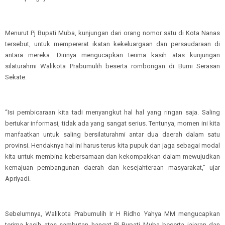
Menurut Pj Bupati Muba, kunjungan dari orang nomor satu di Kota Nanas
tersebut, untuk mempererat ikatan kekeluargaan dan persaudaraan di
antara mereka. Dirinya mengucapkan terima kasih atas kunjungan
silaturahmi Walikota Prabumulih beserta rombongan di Bumi Serasan
Sekate.
“Isi pembicaraan kita tadi menyangkut hal hal yang ringan saja. Saling
bertukar informasi, tidak ada yang sangat serius. Tentunya, momen ini kita
manfaatkan untuk saling bersilaturahmi antar dua daerah dalam satu
provinsi. Hendaknya hal ini harus terus kita pupuk dan jaga sebagai modal
kita untuk membina kebersamaan dan kekompakkan dalam mewujudkan
kemajuan pembangunan daerah dan kesejahteraan masyarakat,” ujar
Apriyadi.
Sebelumnya, Walikota Prabumulih Ir H Ridho Yahya MM mengucapkan
terima kasih atas sambutan hangat Pj Bupati Muba beserta jajaran dan