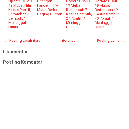
Update COVID-
Ditengah
Update COVID-
Update COVID-
19 Muba: Nihil
Pandemi, PWI
19 Muba:
19 Muba:
Kasus Positif,
Muba Berbagi
Bertambah 7
Bertambah 49
Bertambah 15
Daging Qurban
Kasus Sembuh,
Kasus Sembuh,
Sembuh, 1
27 Positif, 4
40 Positif, 1
Meninggal
Meninggal
Meninggal
Dunia
Dunia
Dunia
← Posting Lebih Baru
Beranda
Posting Lama →
0 komentar:
Posting Komentar