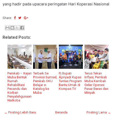
yang hadir pada upacara peringatan Hari Koperasi Nasional
Share:
Related Posts:
Pemkab – Kejari
Terbaik Se
Pj Bupati
Terus Tekan
Muba Bentuk
Provinsi Sumsel,
Apriyadi Kupas
Inflasi, Pemkab
Rumah
Pemkab OKU
Tuntas Program
Muba Kembali
Rehabilitasi
Belajar e-
Bantu Umak di
Gelar Operasi
Pecandu dan
Katalog ke
Kompas TV
Pasar Beras dan
Korban
Muba
Minyak
Penyalahgunaan
Narkoba
← Posting Lebih Baru
Beranda
Posting Lama →