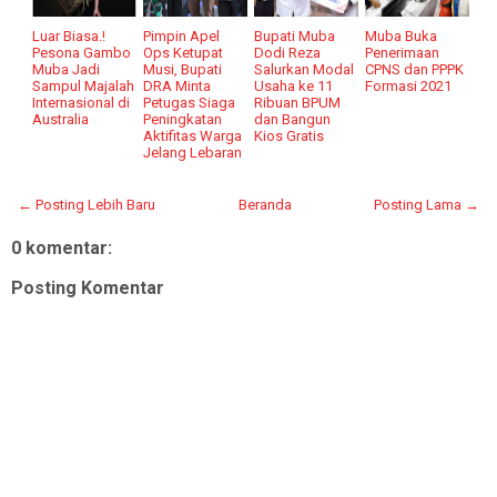
Luar Biasa.!
Pimpin Apel
Bupati Muba
Muba Buka
Pesona Gambo
Ops Ketupat
Dodi Reza
Penerimaan
Muba Jadi
Musi, Bupati
Salurkan Modal
CPNS dan PPPK
Sampul Majalah
DRA Minta
Usaha ke 11
Formasi 2021
Internasional di
Petugas Siaga
Ribuan BPUM
Australia
Peningkatan
dan Bangun
Aktifitas Warga
Kios Gratis
Jelang Lebaran
← Posting Lebih Baru
Beranda
Posting Lama →
0 komentar:
Posting Komentar