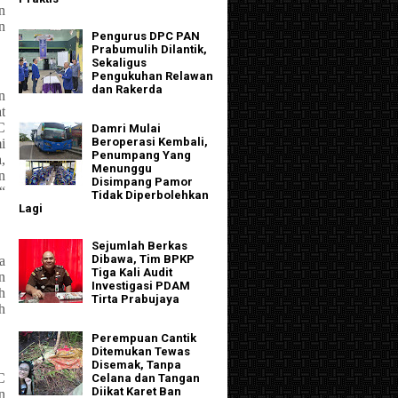
n
n
Pengurus DPC PAN
Prabumulih Dilantik,
Sekaligus
Pengukuhan Relawan
dan Rakerda
n
t
C
Damri Mulai
Beroperasi Kembali,
i
Penumpang Yang
,
Menunggu
n
Disimpang Pamor
“
Tidak Diperbolehkan
Lagi
Sejumlah Berkas
Dibawa, Tim BPKP
a
Tiga Kali Audit
n
Investigasi PDAM
h
Tirta Prabujaya
h
Perempuan Cantik
Ditemukan Tewas
Disemak, Tanpa
C
Celana dan Tangan
Diikat Karet Ban
n