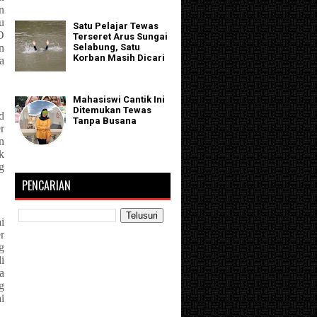
n
u
Satu Pelajar Tewas
O
Terseret Arus Sungai
n
Selabung, Satu
Korban Masih Dicari
a
Mahasiswi Cantik Ini
Ditemukan Tewas
d
Tanpa Busana
r
n
k
g
PENCARIAN
i
r
g
i
a
g
i