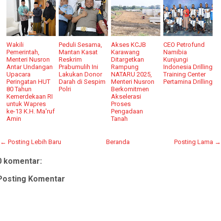
Wakili
Peduli Sesama,
Akses KCJB
CEO Petrofund
Pemerintah,
Mantan Kasat
Karawang
Namibia
Menteri Nusron
Reskrim
Ditargetkan
Kunjungi
Antar Undangan
Prabumulih Ini
Rampung
Indonesia Drilling
Upacara
Lakukan Donor
NATARU 2025,
Training Center
Peringatan HUT
Darah di Sespim
Menteri Nusron
Pertamina Drilling
80 Tahun
Polri
Berkomitmen
Kemerdekaan RI
Akselerasi
untuk Wapres
Proses
ke-13 K.H. Ma'ruf
Pengadaan
Amin
Tanah
← Posting Lebih Baru
Beranda
Posting Lama →
0 komentar:
Posting Komentar