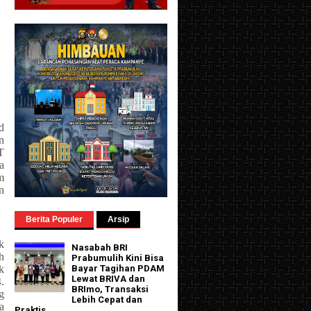
d
n
T
a
m
n
Berita Populer
Arsip
k
Nasabah BRI
h
Prabumulih Kini Bisa
k
Bayar Tagihan PDAM
Lewat BRIVA dan
.
BRImo, Transaksi
g
Lebih Cepat dan
a
Praktis