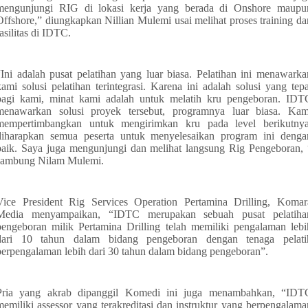
mengunjungi RIG di lokasi kerja yang berada di Onshore maupu
Offshore,” diungkapkan Nillian Mulemi usai melihat proses training da
fasilitas di IDTC.
“Ini adalah pusat pelatihan yang luar biasa. Pelatihan ini menawarka
kami solusi pelatihan terintegrasi. Karena ini adalah solusi yang tepa
bagi kami, minat kami adalah untuk melatih kru pengeboran. IDT
menawarkan solusi proyek tersebut, programnya luar biasa. Kam
mempertimbangkan untuk mengirimkan kru pada level berikutnya
diharapkan semua peserta untuk menyelesaikan program ini denga
baik. Saya juga mengunjungi dan melihat langsung Rig Pengeboran, 
sambung Nilam Mulemi.
Vice President Rig Services Operation Pertamina Drilling, Komar
Media menyampaikan, “IDTC merupakan sebuah pusat pelatiha
pengeboran milik Pertamina Drilling telah memiliki pengalaman lebi
dari 10 tahun dalam bidang pengeboran dengan tenaga pelati
berpengalaman lebih dari 30 tahun dalam bidang pengeboran”.
Pria yang akrab dipanggil Komedi ini juga menambahkan, “IDT
memiliki assessor yang terakreditasi dan instruktur yang berpengalama