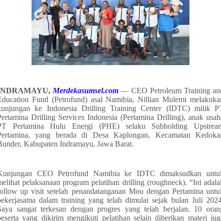
INDRAMAYU,
Merdekasumsel.com
— CEO Petroleum Training an
Education Fund (Petrofund) asal Namibia, Nillian Mulemi melakuka
kunjungan ke Indonesia Drilling Training Center (IDTC) milik P
Pertamina Drilling Services Indonesia (Pertamina Drilling), anak usah
PT Pertamina Hulu Energi (PHE) selaku Subholding Upstrea
Pertamina, yang berada di Desa Kaplongan, Kecamatan Kedoka
Bunder, Kabupaten Indramayu, Jawa Barat.
Kunjungan CEO Petrofund Namibia ke IDTC dimaksudkan untu
melihat pelaksanaan program pelatihan drilling (roughneck). “Ini adala
follow up visit setelah penandatanganan Mou dengan Pertamina untu
bekerjasama dalam training yang telah dimulai sejak bulan Juli 2024
Saya sangat terkesan dengan progres yang telah berjalan. 10 oran
peserta yang dikirim mengikuti pelatihan selain diberikan materi jug