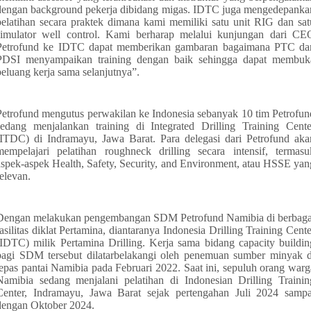
dengan background pekerja dibidang migas. IDTC juga mengedepanka
pelatihan secara praktek dimana kami memiliki satu unit RIG dan sat
simulator well control. Kami berharap melalui kunjungan dari CE
Petrofund ke IDTC dapat memberikan gambaran bagaimana PTC da
PDSI menyampaikan training dengan baik sehingga dapat membuk
peluang kerja sama selanjutnya”.
Petrofund mengutus perwakilan ke Indonesia sebanyak 10 tim Petrofun
sedang menjalankan training di Integrated Drilling Training Cente
(ITDC) di Indramayu, Jawa Barat. Para delegasi dari Petrofund aka
mempelajari pelatihan roughneck drilling secara intensif, termasu
aspek-aspek Health, Safety, Security, and Environment, atau HSSE yan
relevan.
Dengan melakukan pengembangan SDM Petrofund Namibia di berbaga
fasilitas diklat Pertamina, diantaranya Indonesia Drilling Training Cente
(IDTC) milik Pertamina Drilling. Kerja sama bidang capacity buildin
bagi SDM tersebut dilatarbelakangi oleh penemuan sumber minyak d
lepas pantai Namibia pada Februari 2022. Saat ini, sepuluh orang warg
Namibia sedang menjalani pelatihan di Indonesian Drilling Trainin
Center, Indramayu, Jawa Barat sejak pertengahan Juli 2024 sampa
dengan Oktober 2024.