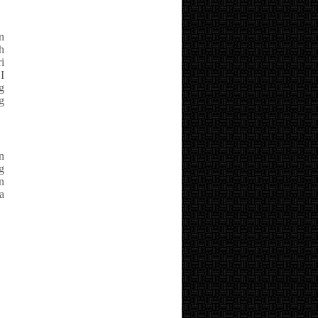
n
h
i
I
g
g
n
g
n
a