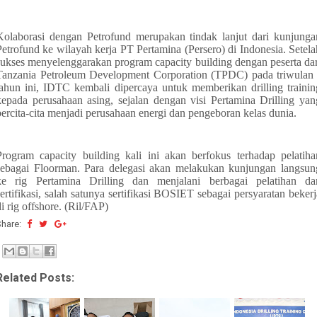
Kolaborasi dengan Petrofund merupakan tindak lanjut dari kunjunga
Petrofund ke wilayah kerja PT Pertamina (Persero) di Indonesia. Setela
sukses menyelenggarakan program capacity building dengan peserta dar
Tanzania Petroleum Development Corporation (TPDC) pada triwulan 
tahun ini, IDTC kembali dipercaya untuk memberikan drilling trainin
kepada perusahaan asing, sejalan dengan visi Pertamina Drilling yan
bercita-cita menjadi perusahaan energi dan pengeboran kelas dunia.
Program capacity building kali ini akan berfokus terhadap pelatiha
sebagai Floorman. Para delegasi akan melakukan kunjungan langsun
ke rig Pertamina Drilling dan menjalani berbagai pelatihan da
sertifikasi, salah satunya sertifikasi BOSIET sebagai persyaratan bekerj
di rig offshore. (Ril/FAP)
Share:
Related Posts: