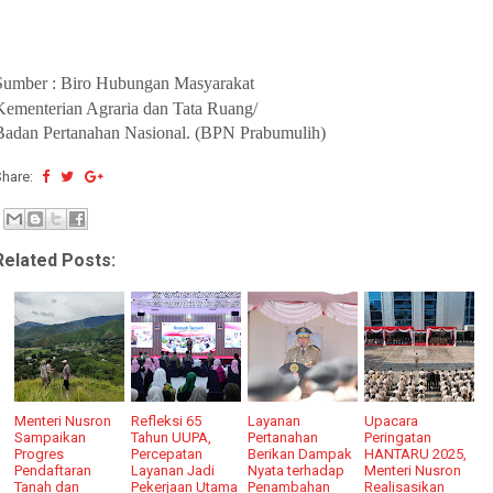
Sumber : Biro Hubungan Masyarakat
Kementerian Agraria dan Tata Ruang/
Badan Pertanahan Nasional. (BPN Prabumulih)
Share:
Related Posts:
Menteri Nusron
Refleksi 65
Layanan
Upacara
Sampaikan
Tahun UUPA,
Pertanahan
Peringatan
Progres
Percepatan
Berikan Dampak
HANTARU 2025,
Pendaftaran
Layanan Jadi
Nyata terhadap
Menteri Nusron
Tanah dan
Pekerjaan Utama
Penambahan
Realisasikan