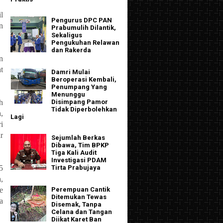
l
Pengurus DPC PAN
n
Prabumulih Dilantik,
Sekaligus
.
Pengukuhan Relawan
dan Rakerda
n
t
Damri Mulai
Beroperasi Kembali,
Penumpang Yang
Menunggu
h
Disimpang Pamor
Tidak Diperbolehkan
,
Lagi
i
r
Sejumlah Berkas
Dibawa, Tim BPKP
Tiga Kali Audit
Investigasi PDAM
Tirta Prabujaya
5
,
e
Perempuan Cantik
Ditemukan Tewas
a
Disemak, Tanpa
Celana dan Tangan
Diikat Karet Ban