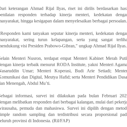
Dari keterangan Ahmad Rijal Ilyas, riset ini dirilis berdasarkan hasi
penilaian responden terhadap kinerja menteri, kedekatan denga
masyarakat, hingga kesigapan dalam menyelesaikan berbagai persoalan
“Responden kami tanyakan seputar kinerja menteri, kedekatan denga
masyarakat, sering turun kelapangan, serta yang sangat terliha
mendukung visi Presiden Prabowo-Gibran," ungkap Ahmad Rijal Ilyas.
Selain Menteri Nusron, terdapat empat Menteri Kabinet Merah Puti
dengan kinerja terbaik menurut RODA Institute, yakni Menteri Agama
Nasaruddin Umar; Menteri Koperasi, Budi Arie Setiadi; Menter
Komunikasi dan Digital, Meutya Hafid; serta Menteri Pendidikan Dasa
dan Menengah, Abdul Mu’ti.
Sebagai informasi, survei ini dilakukan pada bulan Februari 202
dengan melibatkan responden dari berbagai kalangan, mulai dari pekerja
wirausaha, pemuda dan mahasiswa. Survei ini dipilih dengan metod
simple random sampling dan terdistribusi secara proporsional pad
seluruh provinsi di Indonesia. (Ril/FAP)