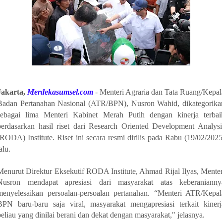
Jakarta,
Merdekasumsel.com
- Menteri Agraria dan Tata Ruang/Kepal
Badan Pertanahan Nasional (ATR/BPN), Nusron Wahid, dikategorika
sebagai lima Menteri Kabinet Merah Putih dengan kinerja terbai
berdasarkan hasil riset dari Research Oriented Development Analysi
(RODA) Institute. Riset ini secara resmi dirilis pada Rabu (19/02/2025
alu.
Menurut Direktur Eksekutif RODA Institute, Ahmad Rijal Ilyas, Menter
Nusron mendapat apresiasi dari masyarakat atas keberanianny
menyelesaikan persoalan-persoalan pertanahan. “Menteri ATR/Kepal
BPN baru-baru saja viral, masyarakat mengapresiasi terkait kinerj
beliau yang dinilai berani dan dekat dengan masyarakat," jelasnya.