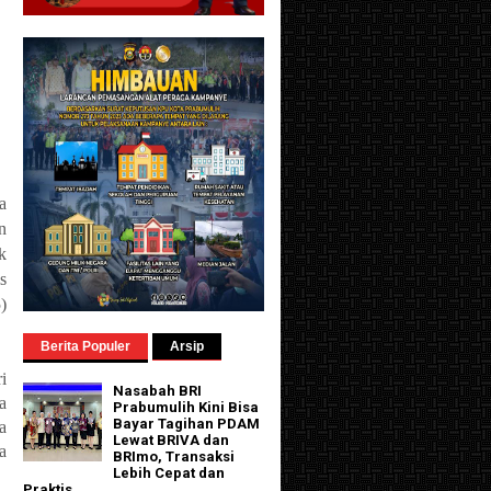
a
n
k
s
)
Berita Populer
Arsip
i
Nasabah BRI
a
Prabumulih Kini Bisa
Bayar Tagihan PDAM
a
Lewat BRIVA dan
a
BRImo, Transaksi
Lebih Cepat dan
Praktis