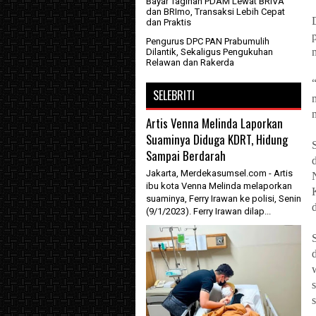
Bayar Tagihan PDAM Lewat BRIVA
dan BRImo, Transaksi Lebih Cepat
dan Praktis
Pengurus DPC PAN Prabumulih
Dilantik, Sekaligus Pengukuhan
Relawan dan Rakerda
SELEBRITI
Artis Venna Melinda Laporkan
Suaminya Diduga KDRT, Hidung
Sampai Berdarah
Jakarta, Merdekasumsel.com - Artis
ibu kota Venna Melinda melaporkan
suaminya, Ferry Irawan ke polisi, Senin
(9/1/2023). Ferry Irawan dilap...