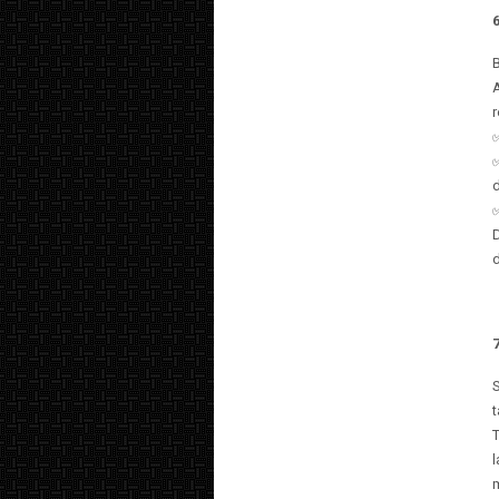
A
r
d
D
d
7