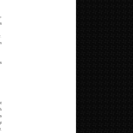
-
as
.
n
is
t
h
s
i
.