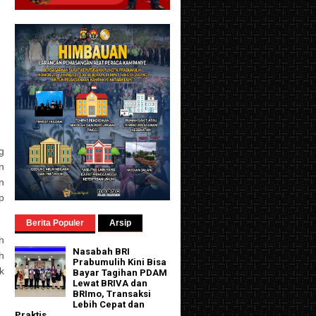
g
n
n
p
Berita Populer
Arsip
h
Nasabah BRI
h
Prabumulih Kini Bisa
k
Bayar Tagihan PDAM
Lewat BRIVA dan
BRImo, Transaksi
Lebih Cepat dan
Praktis