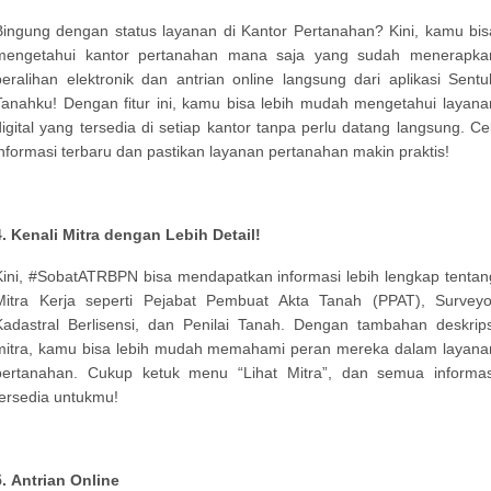
Bingung dengan status layanan di Kantor Pertanahan? Kini, kamu bis
mengetahui kantor pertanahan mana saja yang sudah menerapka
peralihan elektronik dan antrian online langsung dari aplikasi Sentu
Tanahku! Dengan fitur ini, kamu bisa lebih mudah mengetahui layana
digital yang tersedia di setiap kantor tanpa perlu datang langsung. Ce
informasi terbaru dan pastikan layanan pertanahan makin praktis!
4.
Kenali Mitra dengan Lebih Detail!
Kini, #SobatATRBPN bisa mendapatkan informasi lebih lengkap tentan
Mitra Kerja seperti Pejabat Pembuat Akta Tanah (PPAT), Surveyo
Kadastral Berlisensi, dan Penilai Tanah. Dengan tambahan deskrips
mitra, kamu bisa lebih mudah memahami peran mereka dalam layana
pertanahan. Cukup ketuk menu “Lihat Mitra”, dan semua informas
tersedia untukmu!
5.
Antrian Online