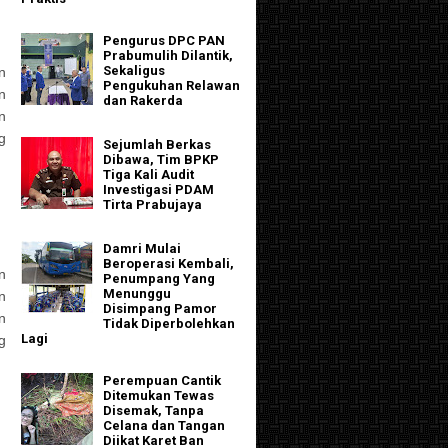
Pengurus DPC PAN
Prabumulih Dilantik,
Sekaligus
n
Pengukuhan Relawan
n
dan Rakerda
n
g
Sejumlah Berkas
Dibawa, Tim BPKP
Tiga Kali Audit
Investigasi PDAM
Tirta Prabujaya
Damri Mulai
Beroperasi Kembali,
n
Penumpang Yang
Menunggu
n
Disimpang Pamor
n
Tidak Diperbolehkan
Lagi
g
Perempuan Cantik
Ditemukan Tewas
Disemak, Tanpa
Celana dan Tangan
Diikat Karet Ban