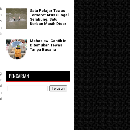
a
Satu Pelajar Tewas
n
Terseret Arus Sungai
Selabung, Satu
h
Korban Masih Dicari
n
k
Mahasiswi Cantik Ini
Ditemukan Tewas
Tanpa Busana
g
PENCARIAN
r
i
n
i