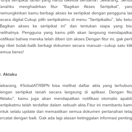
Tanahku menghadirkan fitur "Bagikan Akses Sertipikat", yan
memungkinkan kamu berbagi akses ke sertipikat dengan pengguna lai
secara digital.Cukup pilih sertipikatmu di menu "Sertipikatku", lalu ketu
"Bagikan akses ke sertipikat ini" dan tentukan siapa yang bis
melihatnya. Pengguna yang kamu pilih akan langsung mendapatka
notifikasi bahwa mereka telah diberi izin akses.Dengan fitur ini, gak perl
lagi ribet bolak-balik berbagi dokumen secara manual—cukup satu klik
semua beres!
9.
Aktaku
Sekarang, #SobatATRBPN bisa melihat daftar akta yang terhubun
dengan sertipikat tanah secara langsung di aplikasi. Dengan fitu
"Aktaku", kamu juga akan mendapatkan notifikasi otomatis apabil
sertipikatmu telah terdaftar dalam sebuah akta.Fitur ini membantu kam
untuk selalu update dan memastikan semua dokumen pertanahan teta
tercatat dengan baik. Gak ada lagi alasan ketinggalan informasi penting