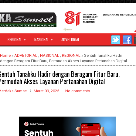
»
»
REGIONAL
NASIONAL
ADVETORIAL
Home
»
ADVETORIAL
,
NASIONAL
,
REGIONAL
» Sentuh Tanahku Hadir
dengan Beragam Fitur Baru, Permudah Akses Layanan Pertanahan Digital
Sentuh Tanahku Hadir dengan Beragam Fitur Baru,
Permudah Akses Layanan Pertanahan Digital
Merdeka Sumsel
Maret 09, 2025
No comments