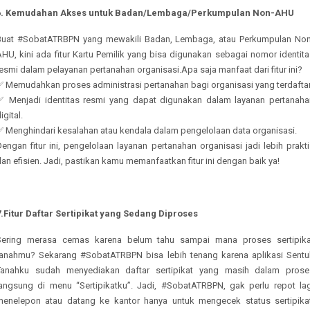
6.
Kemudahan Akses untuk Badan/Lembaga/Perkumpulan Non-AHU
Buat #SobatATRBPN yang mewakili Badan, Lembaga, atau Perkumpulan Non
HU, kini ada fitur Kartu Pemilik yang bisa digunakan sebagai nomor identit
esmi dalam pelayanan pertanahan organisasi.Apa saja manfaat dari fitur ini?
✅ Memudahkan proses administrasi pertanahan bagi organisasi yang terdaftar
✅ Menjadi identitas resmi yang dapat digunakan dalam layanan pertanaha
igital.
✅ Menghindari kesalahan atau kendala dalam pengelolaan data organisasi.
engan fitur ini, pengelolaan layanan pertanahan organisasi jadi lebih prakt
an efisien. Jadi, pastikan kamu memanfaatkan fitur ini dengan baik ya!
.
Fitur Daftar Sertipikat yang Sedang Diproses
Sering merasa cemas karena belum tahu sampai mana proses sertipika
tanahmu? Sekarang #SobatATRBPN bisa lebih tenang karena aplikasi Sentu
Tanahku sudah menyediakan daftar sertipikat yang masih dalam prose
langsung di menu “Sertipikatku”. Jadi, #SobatATRBPN, gak perlu repot lag
menelepon atau datang ke kantor hanya untuk mengecek status sertipikat