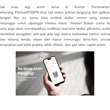
Gak mau lagi antre lama di Kantor Pertanahan
Sekarang #SobatATRBPN bisa cek status antrian langsung dari aplikasi
Dengan fitur ini, kamu bisa melihat daftar nomor yang sedan
menunggu untuk dipanggil melalui menu "Antrian".Bukan cuma itu
kamu juga akan mendapatkan notifikasi real-time ketika giliranmu suda
mendekati panggilan, jadi gak ada lagi drama kelewatan nomor antria
atau datang terlalu cepat dan harus menunggu lama.Kini, urusa
pertanahan jadi lebih praktis, lebih efisien, dan gak bikin capek antre!