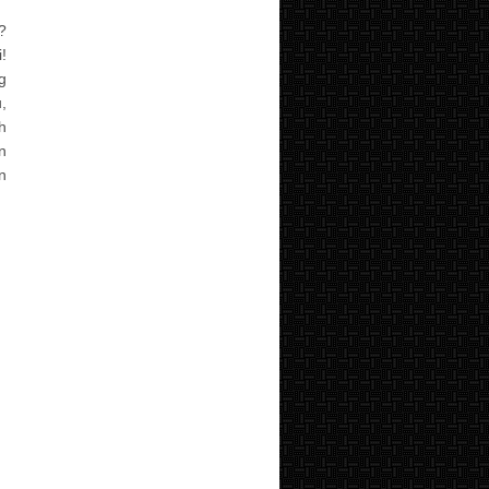
?
!
g
,
h
n
n