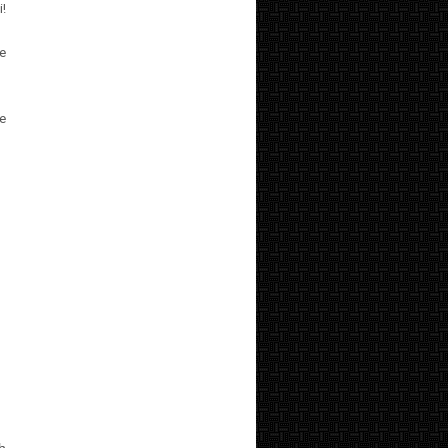
!
e
e
h