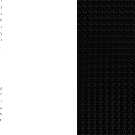
g
n
k
a
n
u
,
g
r
a
u
p
!