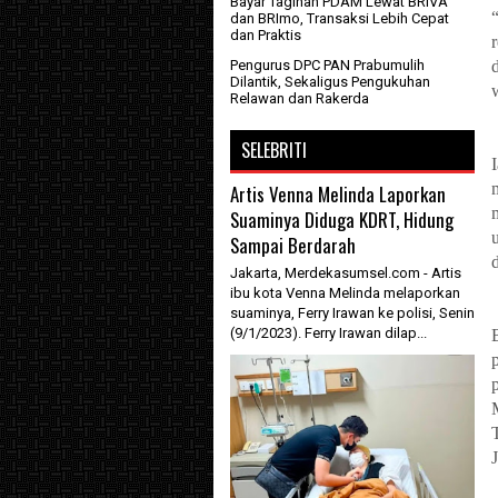
Bayar Tagihan PDAM Lewat BRIVA
dan BRImo, Transaksi Lebih Cepat
dan Praktis
Pengurus DPC PAN Prabumulih
Dilantik, Sekaligus Pengukuhan
Relawan dan Rakerda
SELEBRITI
Artis Venna Melinda Laporkan
Suaminya Diduga KDRT, Hidung
Sampai Berdarah
Jakarta, Merdekasumsel.com - Artis
ibu kota Venna Melinda melaporkan
suaminya, Ferry Irawan ke polisi, Senin
(9/1/2023). Ferry Irawan dilap...