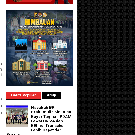
a
n
t
Berita Populer
Arsip
n
a
Nasabah BRI
Prabumulih Kini Bisa
h
Bayar Tagihan PDAM
Lewat BRIVA dan
BRImo, Transaksi
Lebih Cepat dan
Praktis