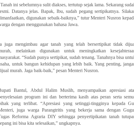
“Tanah ini sebelumnya sulit diakses, tertutup sejak lama. Sekarang suda
resmi. Datanya jelas. Bapak, Ibu, sudah pegang sertipikatnya. Silaka
dimanfaatkan, digunakan sebaik-baiknya,” tutur Menteri Nusron kepad
warga dengan menggunakan bahasa Jawa.
Ia juga mengimbau agar tanah yang telah bersertipikat tidak dijua
murah, melainkan digunakan untuk meningkatkan kesejahteraa
masyarakat. “Sudah punya sertipikat, sudah tenang. Tanahnya bisa untu
usaha, untuk bangun kehidupan yang lebih baik. Yang penting, janga
dijual murah. Jaga baik-baik,” pesan Menteri Nusron.
Bupati Bantul, Abdul Halim Muslih, menyampaikan apresiasi ata
penyelesaian program ini dan berterima kasih atas peran serta semu
pihak yang terlibat. “Apresiasi yang setinggi-tingginya kepada Gu
Menteri, juga warga Parangtritis yang bekerja sama dengan Gugu
Tugas Reforma Agraria DIY sehingga penyertipikatan tanah tutupa
Jepang ini bisa kita selesaikan,” ungkapnya.