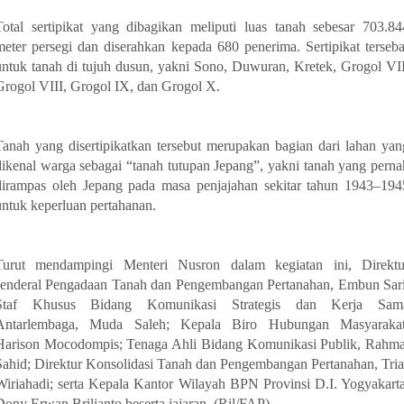
Total sertipikat yang dibagikan meliputi luas tanah sebesar 703.84
meter persegi dan diserahkan kepada 680 penerima. Sertipikat terseba
untuk tanah di tujuh dusun, yakni Sono, Duwuran, Kretek, Grogol VII
Grogol VIII, Grogol IX, dan Grogol X.
Tanah yang disertipikatkan tersebut merupakan bagian dari lahan yan
dikenal warga sebagai “tanah tutupan Jepang”, yakni tanah yang perna
dirampas oleh Jepang pada masa penjajahan sekitar tahun 1943–194
untuk keperluan pertahanan.
Turut mendampingi Menteri Nusron dalam kegiatan ini, Direktu
Jenderal Pengadaan Tanah dan Pengembangan Pertanahan, Embun Sari
Staf Khusus Bidang Komunikasi Strategis dan Kerja Sam
Antarlembaga, Muda Saleh; Kepala Biro Hubungan Masyarakat
Harison Mocodompis; Tenaga Ahli Bidang Komunikasi Publik, Rahma
Sahid; Direktur Konsolidasi Tanah dan Pengembangan Pertanahan, Tria
Wiriahadi; serta Kepala Kantor Wilayah BPN Provinsi D.I. Yogyakarta
Dony Erwan Brilianto beserta jajaran. (Ril/FAP)