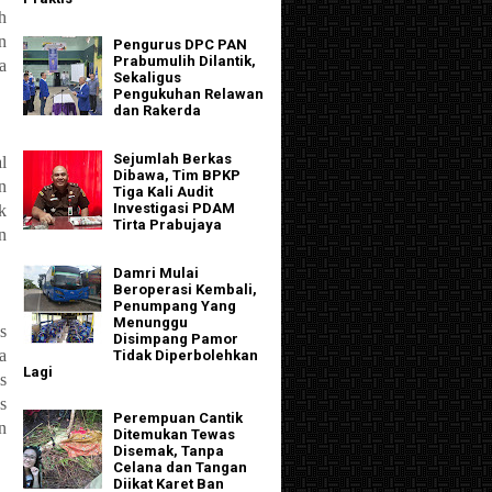
h
n
Pengurus DPC PAN
Prabumulih Dilantik,
a
Sekaligus
Pengukuhan Relawan
dan Rakerda
Sejumlah Berkas
l
Dibawa, Tim BPKP
n
Tiga Kali Audit
Investigasi PDAM
k
Tirta Prabujaya
n
Damri Mulai
Beroperasi Kembali,
Penumpang Yang
Menunggu
s
Disimpang Pamor
a
Tidak Diperbolehkan
Lagi
s
s
Perempuan Cantik
n
Ditemukan Tewas
Disemak, Tanpa
Celana dan Tangan
Diikat Karet Ban