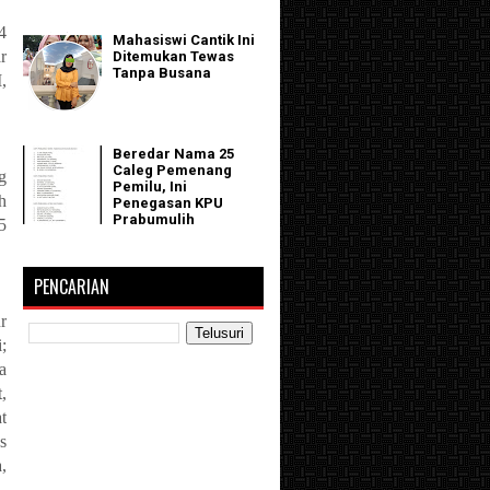
4
Mahasiswi Cantik Ini
r
Ditemukan Tewas
Tanpa Busana
,
Beredar Nama 25
Caleg Pemenang
g
Pemilu, Ini
h
Penegasan KPU
Prabumulih
5
PENCARIAN
r
;
a
,
t
s
,