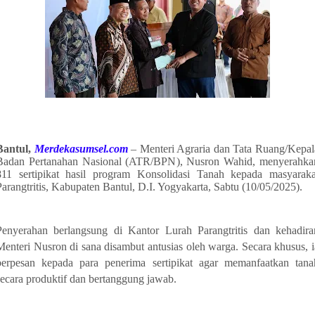
Bantul,
Merdekasumsel.com
– Menteri Agraria dan Tata Ruang/Kepal
Badan Pertanahan Nasional (ATR/BPN), Nusron Wahid, menyerahka
811 sertipikat hasil program Konsolidasi Tanah kepada masyaraka
Parangtritis, Kabupaten Bantul, D.I. Yogyakarta, Sabtu (10/05/2025).
Penyerahan berlangsung di Kantor Lurah Parangtritis dan kehadira
Menteri Nusron di sana disambut antusias oleh warga. Secara khusus, i
berpesan kepada para penerima sertipikat agar memanfaatkan tana
secara produktif dan bertanggung jawab.