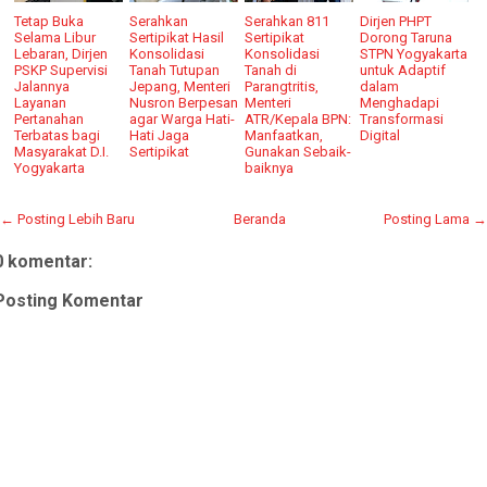
Tetap Buka
Serahkan
Serahkan 811
Dirjen PHPT
Selama Libur
Sertipikat Hasil
Sertipikat
Dorong Taruna
Lebaran, Dirjen
Konsolidasi
Konsolidasi
STPN Yogyakarta
PSKP Supervisi
Tanah Tutupan
Tanah di
untuk Adaptif
Jalannya
Jepang, Menteri
Parangtritis,
dalam
Layanan
Nusron Berpesan
Menteri
Menghadapi
Pertanahan
agar Warga Hati-
ATR/Kepala BPN:
Transformasi
Terbatas bagi
Hati Jaga
Manfaatkan,
Digital
Masyarakat D.I.
Sertipikat
Gunakan Sebaik-
Yogyakarta
baiknya
← Posting Lebih Baru
Beranda
Posting Lama →
0 komentar:
Posting Komentar