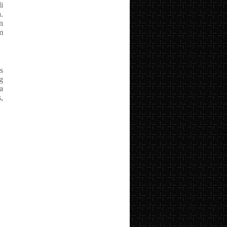
i
.
n
m
s
g
a
,