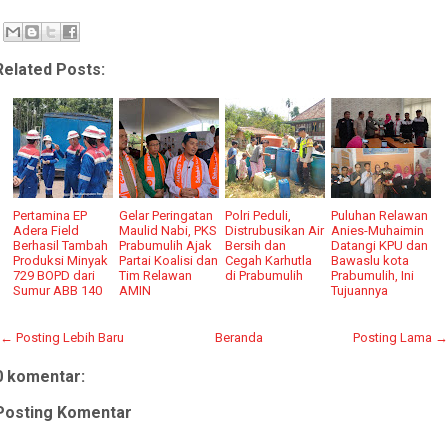
Related Posts:
Pertamina EP
Gelar Peringatan
Polri Peduli,
Puluhan Relawan
Adera Field
Maulid Nabi, PKS
Distrubusikan Air
Anies-Muhaimin
Berhasil Tambah
Prabumulih Ajak
Bersih dan
Datangi KPU dan
Produksi Minyak
Partai Koalisi dan
Cegah Karhutla
Bawaslu kota
729 BOPD dari
Tim Relawan
di Prabumulih
Prabumulih, Ini
Sumur ABB 140
AMIN
Tujuannya
← Posting Lebih Baru
Beranda
Posting Lama →
0 komentar:
Posting Komentar