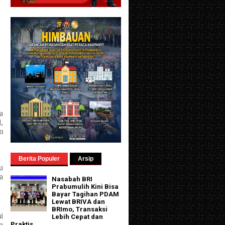
a
,
m
Berita Populer
Arsip
u
a
Nasabah BRI
Prabumulih Kini Bisa
Bayar Tagihan PDAM
Lewat BRIVA dan
BRImo, Transaksi
i
Lebih Cepat dan
n
Praktis