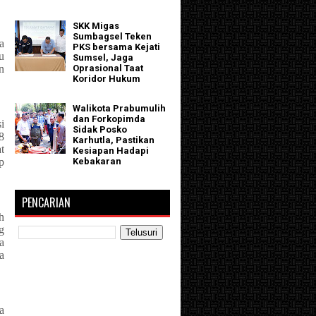
SKK Migas
Sumbagsel Teken
a
PKS bersama Kejati
u
Sumsel, Jaga
n
Oprasional Taat
Koridor Hukum
Walikota Prabumulih
dan Forkopimda
i
Sidak Posko
8
Karhutla, Pastikan
t
Kesiapan Hadapi
p
Kebakaran
PENCARIAN
h
g
a
a
a