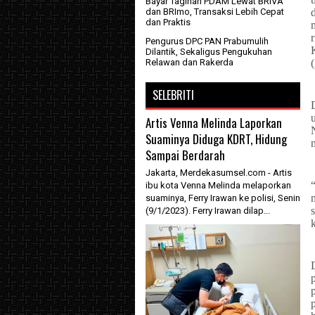
Bayar Tagihan PDAM Lewat BRIVA
dan BRImo, Transaksi Lebih Cepat
dan Praktis
Pengurus DPC PAN Prabumulih
Dilantik, Sekaligus Pengukuhan
Relawan dan Rakerda
SELEBRITI
Artis Venna Melinda Laporkan
Suaminya Diduga KDRT, Hidung
Sampai Berdarah
Jakarta, Merdekasumsel.com - Artis
ibu kota Venna Melinda melaporkan
suaminya, Ferry Irawan ke polisi, Senin
(9/1/2023). Ferry Irawan dilap...