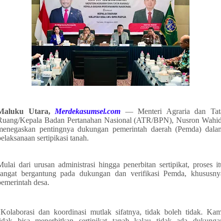
Maluku Utara,
Merdekasumsel.com
— Menteri Agraria dan Tat
Ruang/Kepala Badan Pertanahan Nasional (ATR/BPN), Nusron Wahid
menegaskan pentingnya dukungan pemerintah daerah (Pemda) dala
pelaksanaan sertipikasi tanah.
Mulai dari urusan administrasi hingga penerbitan sertipikat, proses it
sangat bergantung pada dukungan dan verifikasi Pemda, khususny
pemerintah desa.
“Kolaborasi dan koordinasi mutlak sifatnya, tidak boleh tidak. Kam
tidak bisa menerbitkan sertipikat tanah kalau tidak ada dukunga