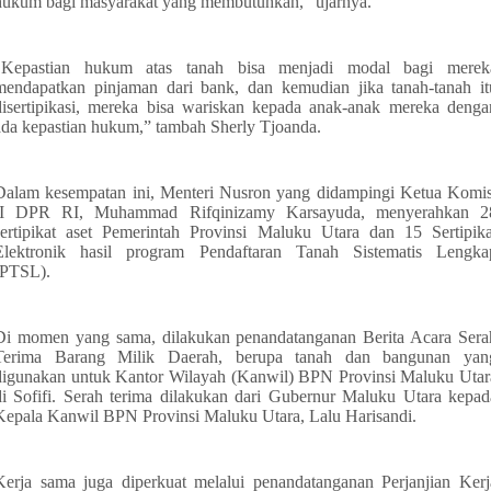
hukum bagi masyarakat yang membutuhkan," ujarnya.
"Kepastian hukum atas tanah bisa menjadi modal bagi merek
mendapatkan pinjaman dari bank, dan kemudian jika tanah-tanah it
disertipikasi, mereka bisa wariskan kepada anak-anak mereka denga
ada kepastian hukum,” tambah Sherly Tjoanda.
Dalam kesempatan ini, Menteri Nusron yang didampingi Ketua Komis
II DPR RI, Muhammad Rifqinizamy Karsayuda, menyerahkan 2
sertipikat aset Pemerintah Provinsi Maluku Utara dan 15 Sertipika
Elektronik hasil program Pendaftaran Tanah Sistematis Lengka
(PTSL).
Di momen
yang sama, dilakukan penandatanganan Berita Acara Sera
Terima Barang Milik Daerah, berupa tanah dan bangunan yan
digunakan untuk Kantor Wilayah (Kanwil) BPN Provinsi Maluku Utar
di Sofifi. Serah terima dilakukan dari Gubernur Maluku Utara kepad
Kepala Kanwil BPN Provinsi Maluku Utara, Lalu Harisandi.
Kerja sama juga diperkuat melalui penandatanganan Perjanjian Kerj