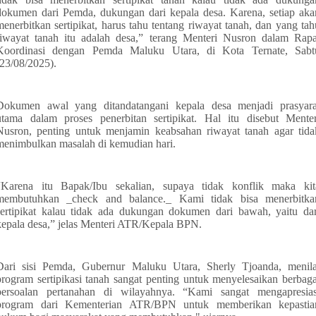
dokumen dari Pemda, dukungan dari kepala desa. Karena, setiap aka
menerbitkan sertipikat, harus tahu tentang riwayat tanah, dan yang tah
riwayat tanah itu adalah desa,” terang Menteri Nusron dalam Rapa
Koordinasi dengan Pemda Maluku Utara, di Kota Ternate, Sabt
(23/08/2025).
Dokumen awal yang ditandatangani kepala desa menjadi prasyara
utama dalam proses penerbitan sertipikat. Hal itu disebut Menter
Nusron, penting untuk menjamin keabsahan riwayat tanah agar tida
menimbulkan masalah di kemudian hari.
“Karena itu Bapak/Ibu sekalian, supaya tidak konflik maka kit
membutuhkan _check and balance._ Kami tidak bisa menerbitka
sertipikat kalau tidak ada dukungan dokumen dari bawah, yaitu dar
kepala desa,” jelas Menteri ATR/Kepala BPN.
Dari sisi Pemda, Gubernur Maluku Utara, Sherly Tjoanda, menila
program sertipikasi tanah sangat penting untuk menyelesaikan berbaga
persoalan pertanahan di wilayahnya. “Kami sangat mengapresias
program dari Kementerian ATR/BPN untuk memberikan kepastia