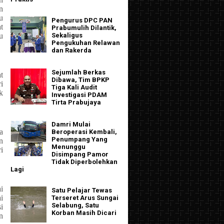
n
u
Pengurus DPC PAN
t
Prabumulih Dilantik,
Sekaligus
u
Pengukuhan Relawan
dan Rakerda
Sejumlah Berkas
t
Dibawa, Tim BPKP
i
Tiga Kali Audit
k
Investigasi PDAM
Tirta Prabujaya
Damri Mulai
a
Beroperasi Kembali,
Penumpang Yang
n
Menunggu
i
Disimpang Pamor
Tidak Diperbolehkan
Lagi
i
Satu Pelajar Tewas
i
Terseret Arus Sungai
Selabung, Satu
i
Korban Masih Dicari
n