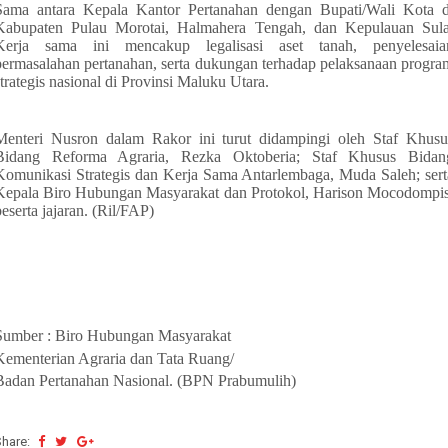
Sama antara Kepala Kantor Pertanahan dengan Bupati/Wali Kota d
Kabupaten Pulau Morotai, Halmahera Tengah, dan Kepulauan Sula
Kerja sama ini mencakup legalisasi aset tanah, penyelesaia
permasalahan pertanahan, serta dukungan terhadap pelaksanaan progra
strategis nasional di Provinsi Maluku Utara.
Menteri Nusron dalam Rakor ini turut didampingi oleh Staf Khusu
Bidang Reforma Agraria, Rezka Oktoberia; Staf Khusus Bidan
Komunikasi Strategis dan Kerja Sama Antarlembaga, Muda Saleh; sert
Kepala Biro Hubungan Masyarakat dan Protokol, Harison Mocodompis
beserta jajaran. (Ril/FAP)
Sumber : Biro Hubungan Masyarakat
Kementerian Agraria dan Tata Ruang/
Badan Pertanahan Nasional. (BPN Prabumulih)
Share: