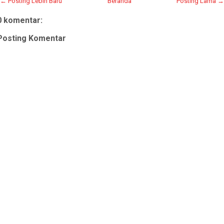
← Posting Lebih Baru
Beranda
Posting Lama →
0 komentar:
Posting Komentar