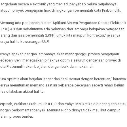
pengadaan secara elektronik yang menjadi penyebab belum berjalannya
atupun proyek pengerjaan fisik di lingkungan pemerintah kota Prabumulih.
"Memang ada perubahan sistem Aplikasi Sistem Pengadaan Secara Elektronik
(SPSE) 4.3 dan sebelumnya ada pelatihan dari lembaga kebijakan pengadaan
arang dan jasa pemerintah (LKPP) untuk kita maupun kontraktor," jelasnya
eraya hal itu kewenangan ULP.
Ditanya apakah dengan lambannya akan mengganggu proses pengerjaan
kedepan, Beni menegaskan pihaknya optimis seluruh oengerjaan proyek di
kota Prabumulih akan berjalan dengan baik dan maksimal.
Kita optimis akan berjalan lancar dan hasil sesuai dengan ketentuan," katanya
seraya menuturkan memang saat ini beberapa pekerjaan seperti rehab belum
isa dilakukan akibat hal itu.
erpisah, Walikota Prabumulih Ir H Ridho Yahya MM ketika dibincangi terkait itu
enggan berkomentar banyak. Menurut Ridho dirinya tidak mau ikut campur
dalam proses tender.