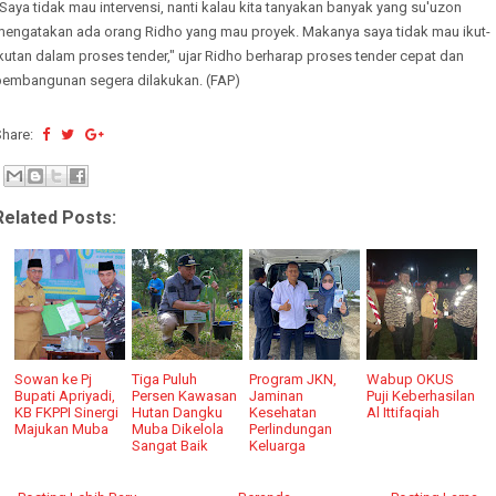
Saya tidak mau intervensi, nanti kalau kita tanyakan banyak yang su'uzon
mengatakan ada orang Ridho yang mau proyek. Makanya saya tidak mau ikut-
kutan dalam proses tender," ujar Ridho berharap proses tender cepat dan
pembangunan segera dilakukan. (FAP)
Share:
Related Posts:
Sowan ke Pj
Tiga Puluh
Program JKN,
Wabup OKUS
Bupati Apriyadi,
Persen Kawasan
Jaminan
Puji Keberhasilan
KB FKPPI Sinergi
Hutan Dangku
Kesehatan
Al Ittifaqiah
Majukan Muba
Muba Dikelola
Perlindungan
Sangat Baik
Keluarga