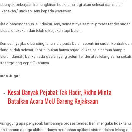
sebanyak pekerjaan kemungkinan tidak lama lagi akan selesai dan mulai
dikerjakan," ungkap Beni kepada wartawan.
ika dibanding tahun lalu diakui Beni, semestinya saat ini proses tender sudah
elesai dilakukan dan telah dikerjakan tapi belum.
Semestinya jika dibanding tahun lalu pada bulan seperti ini sudah kontrak dan
elang sudah selesai. Tapi ini bukan hanya terjadi di kita saja namun hampir
eluruh daerah, bahkan ada daerah yang belum tender atau lelang sama sekali,
ita tergolong cepat," katanya.
Baca Juga :
Kesal Banyak Pejabat Tak Hadir, Ridho Minta
Batalkan Acara MoU Bareng Kejaksaan
Disinggung apa penyebab lambannya proses tender, Beni mengaku tidak tahu
pasti namun diduga akibat adanya perubahan aplikasi sistem dalam lelang da