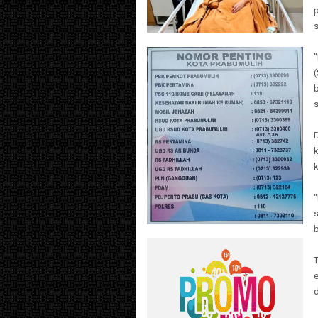
s
b
s
"
b
T