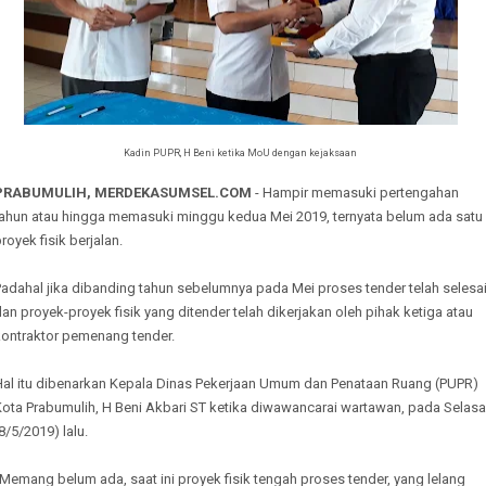
Kadin PUPR, H Beni ketika MoU dengan kejaksaan
PRABUMULIH, MERDEKASUMSEL.COM
- Hampir memasuki pertengahan
tahun atau hingga memasuki minggu kedua Mei 2019, ternyata belum ada satu
royek fisik berjalan.
adahal jika dibanding tahun sebelumnya pada Mei proses tender telah selesa
an proyek-proyek fisik yang ditender telah dikerjakan oleh pihak ketiga atau
kontraktor pemenang tender.
Hal itu dibenarkan Kepala Dinas Pekerjaan Umum dan Penataan Ruang (PUPR)
Kota Prabumulih, H Beni Akbari ST ketika diwawancarai wartawan, pada Selasa
8/5/2019) lalu.
Memang belum ada, saat ini proyek fisik tengah proses tender, yang lelang