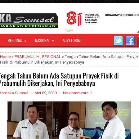
»
»
REGIONAL
NASIONAL
ADVETORIAL
Home
»
PRABUMULIH
,
REGIONAL
» Tengah Tahun Belum Ada Satupun Proyek
Fisik di Prabumulih Dikerjakan, Ini Penyebabnya
Tengah Tahun Belum Ada Satupun Proyek Fisik di
Prabumulih Dikerjakan, Ini Penyebabnya
Merdeka Sumsel
Mei 09, 2019
No comments