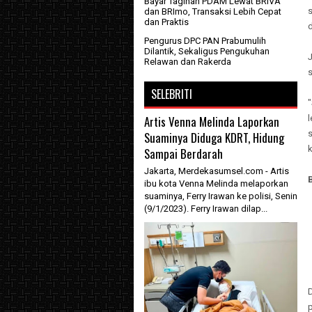
Bayar Tagihan PDAM Lewat BRIVA
dan BRImo, Transaksi Lebih Cepat
dan Praktis
Pengurus DPC PAN Prabumulih
Dilantik, Sekaligus Pengukuhan
J
Relawan dan Rakerda
s
SELEBRITI
"
l
Artis Venna Melinda Laporkan
s
Suaminya Diduga KDRT, Hidung
k
Sampai Berdarah
Jakarta, Merdekasumsel.com - Artis
ibu kota Venna Melinda melaporkan
suaminya, Ferry Irawan ke polisi, Senin
(9/1/2023). Ferry Irawan dilap...