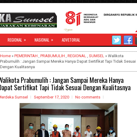
»
»
REGIONAL
NASIONAL
ADVETORIAL
Home
»
PEMERINTAH
,
PRABUMULIH
,
REGIONAL
,
SUMSEL
» Walikota
Prabumulih : Jangan Sampai Mereka Hanya Dapat Sertifikat Tapi Tidak Sesuai
Dengan Kualitasnya
Walikota Prabumulih : Jangan Sampai Mereka Hanya
Dapat Sertifikat Tapi Tidak Sesuai Dengan Kualitasnya
Merdeka Sumsel
September 17, 2020
No comments