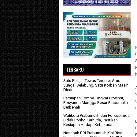
TERBARU
Satu Pelajar Tewas Terseret Arus
Sungai Selabung, Satu Korban Masih
A
Dicari
Persiapan Lomba Tingkat Provinsi,
Posyandu Mangga Besar Prabumulih
Berbenah
d
Walikota Prabumulih dan Forkopimda
Sidak Posko Karhutla, Pastikan
D
Kesiapan Hadapi Kebakaran
Nasabah BRI Prabumulih Kini Bisa
P