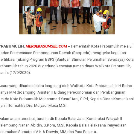
PRABUMULIH
,
MERDEKASUMSEL.COM
-- Pemerintah Kota Prabumulih melalui
Badan Perencanaan Pembangunan Daerah (Bappeda) menggelar kegiatan
Sertifikasi Tukang Program BSPS (Bantuan Stimulan Perumahan Swadaya) Kota
Prabumulih tahun 2020 di gedung kesenian rumah dinas Walikota Prabumulih,
kamis (17/9/2020).
cara yang dihadiri secara langsung oleh Walikota Kota Prabumulih Ir H Ridho
Yahya MM didampingi Asisten II Bidang Perekonomian dan Pembangunan
Sekda Kota Prabumulih Muhammad Yusuf Arni, S.Pd, Kepala Dinas Komunikasi
an Informatika Drs. Mulyadi Musa M.Si.
alam acara tersebut, turut hadir Kepala Balai Jasa Konstruksi Wilayah ll
Palembang Nanan Abidin, S.Kom, M.Si, Kepala Balai Pelaksana Penyediaan
erumahan Sumatera V Ir. A.Darwis, MM dan Para Peserta.