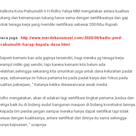
Walikota Kota Prabumulih Ir H Ridho Yahya MM mengatakan antara kualitas
tukang dan kemampuan tukang harus sama dengan sertifikasinya dan gaji
ntuk tenaga kerja yang memiliki sertifikasi sebesar 200 Ribu Rupiah.
Baca juga :
http://www.merdekasumsel.com/2020/09/kadin-pmd-
prabumulih-harap-kepala-desa.html
Seperti kemarin kan ada gajinya tersendiri, bagi mereka yg tenaga kerja
erampil miliki gaji sendiri, tapi karena kemarin kita belum ada
pelatihan,sehingga sekarang kita umumkan juga untuk dana kelurahan padat
karya, sebenaenya ini fokus pertama ke pada padat karya dan fokus pada
ualitas pekerjaan, " Katanya ketika diwawancarai awak media.
idho mengatakan, akan di adakan lagi sertifikasi tingkat pertama ,kedua dan
etiga baik itu di bidang sudut bangunan maupun di bidang konstruksi lainnya.
Kepada tim penilai jangan sampai mereka hanya dapat sertifikat tapi tidak
esuai dengan kualitasnya, antara sertifikat dan dirinya itu sama sehingga
punya kepuasan, " ucapnya.