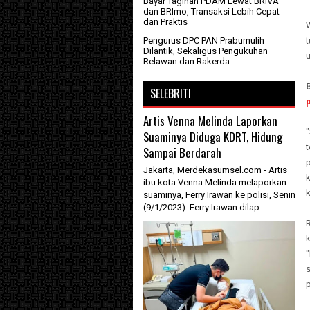
Bayar Tagihan PDAM Lewat BRIVA
dan BRImo, Transaksi Lebih Cepat
dan Praktis
Pengurus DPC PAN Prabumulih
Dilantik, Sekaligus Pengukuhan
u
Relawan dan Rakerda
SELEBRITI
Artis Venna Melinda Laporkan
"
Suaminya Diduga KDRT, Hidung
t
Sampai Berdarah
Jakarta, Merdekasumsel.com - Artis
ibu kota Venna Melinda melaporkan
k
suaminya, Ferry Irawan ke polisi, Senin
(9/1/2023). Ferry Irawan dilap...
R
k
"
s