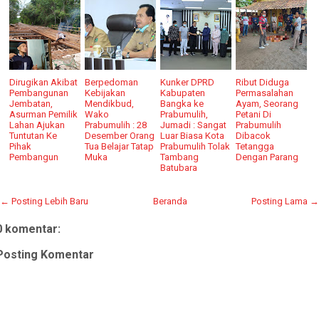
Dirugikan Akibat
Berpedoman
Kunker DPRD
Ribut Diduga
Pembangunan
Kebijakan
Kabupaten
Permasalahan
Jembatan,
Mendikbud,
Bangka ke
Ayam, Seorang
Asurman Pemilik
Wako
Prabumulih,
Petani Di
Lahan Ajukan
Prabumulih : 28
Jumadi : Sangat
Prabumulih
Tuntutan Ke
Desember Orang
Luar Biasa Kota
Dibacok
Pihak
Tua Belajar Tatap
Prabumulih Tolak
Tetangga
Pembangun
Muka
Tambang
Dengan Parang
Batubara
← Posting Lebih Baru
Beranda
Posting Lama →
0 komentar:
Posting Komentar