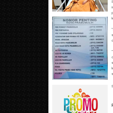
S
i
k
s
d
"
s
k
s